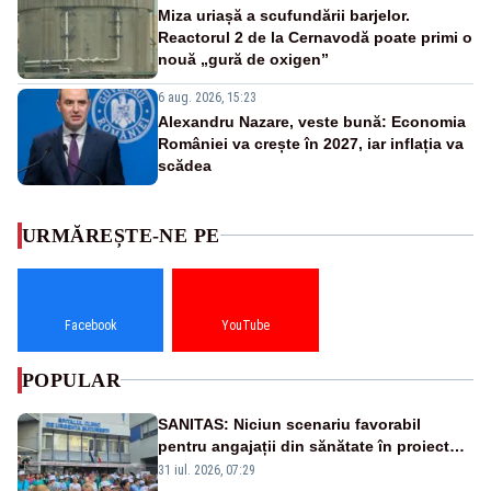
Miza uriașă a scufundării barjelor.
Reactorul 2 de la Cernavodă poate primi o
nouă „gură de oxigen”
6 aug. 2026, 15:23
Alexandru Nazare, veste bună: Economia
României va crește în 2027, iar inflația va
scădea
URMĂREȘTE-NE PE
Facebook
YouTube
POPULAR
SANITAS: Niciun scenariu favorabil
pentru angajații din sănătate în proiectul
Legii salarizării
31 iul. 2026, 07:29