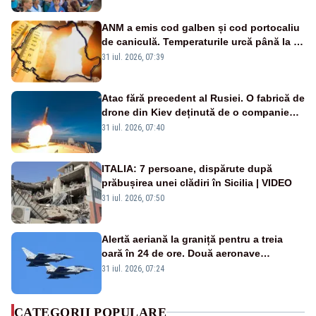
ANM a emis cod galben și cod portocaliu
de caniculă. Temperaturile urcă până la 38
de grade, iar nopțile devin tropicale
31 iul. 2026, 07:39
Atac fără precedent al Rusiei. O fabrică de
drone din Kiev deținută de o companie
americană, distrusă de o rachetă
31 iul. 2026, 07:40
rusească
ITALIA: 7 persoane, dispărute după
prăbușirea unei clădiri în Sicilia | VIDEO
31 iul. 2026, 07:50
Alertă aeriană la graniță pentru a treia
oară în 24 de ore. Două aeronave
Eurofighter britanice au fost ridicate de la
31 iul. 2026, 07:24
sol
CATEGORII POPULARE