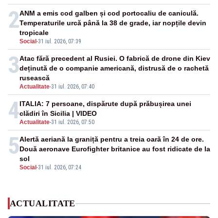
2
ANM a emis cod galben și cod portocaliu de caniculă.
Temperaturile urcă până la 38 de grade, iar nopțile devin
tropicale
Social
-
31 iul. 2026, 07:39
3
Atac fără precedent al Rusiei. O fabrică de drone din Kiev
deținută de o companie americană, distrusă de o rachetă
rusească
Actualitate
-
31 iul. 2026, 07:40
4
ITALIA: 7 persoane, dispărute după prăbușirea unei
clădiri în Sicilia | VIDEO
Actualitate
-
31 iul. 2026, 07:50
5
Alertă aeriană la graniță pentru a treia oară în 24 de ore.
Două aeronave Eurofighter britanice au fost ridicate de la
sol
Social
-
31 iul. 2026, 07:24
ACTUALITATE