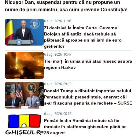
Nicușor Dan, suspendat pentru că nu propune un
nume de prim-ministru, așa cum prevede Constituția!
6 aug. 2026, 11:05
Zi decisivă la Înalta Curte. Guvernul
Bolojan află astăzi dacă trebuie să
plătească aproape un miliard de euro
grefierilor
6 aug. 2026, 10:47
Trei morți în urma unui atac rusesc asupra
regiunii Harkov
6 aug. 2026, 09:13
Donald Trump a răbufnit împotriva șefului
Pentagonului: președintele, enervat că i
s-ar fi ascuns penuria de rachete – SURSE
6 aug. 2026, 08:35
Primăriile din România trebuie să fie
înrolate în platforma ghiseul.ro până pe
25 august