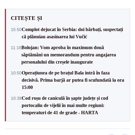
CITEȘTE ȘI
Complot dejucat în Serbia: doi bărbați, suspectați
15:50
că plănuiau asasinarea lui Vučić
Bolojan: Vom aproba în maximum două
11:18
săptămâni un memorandum pentru angajarea
personalului din creșele inaugurate
Operațiunea de pe brațul Bala intră în faza
10:50
decisivă. Prima barjă ar putea fi scufundată la ora
15:00
Cod roșu de caniculă în șapte județe și cod
10:38
portocaliu de vijelii în mai multe regiuni:
temperaturi de 41 de grade - HARTA