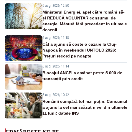
6 aug. 2026, 12:50
Ministerul Energiei, apel către români să-
și REDUCĂ VOLUNTAR consumul de
energie. Măsură fără precedent în ultimele
decenii
6 aug. 2026, 11:18
Cât a ajuns să coste o cazare la Cluj-
Napoca în weekendul UNTOLD 2026:
Prețuri record pe noapte
6 aug. 2026, 11:14
Blocajul ANCPI a amânat peste 5.000 de
tranzacții prin credit
6 aug. 2026, 10:42
Românii cumpără tot mai puțin. Consumul
a ajuns la cel mai scăzut nivel din ultimele
11 luni: datele INS
URMĂREȘTE-NE PE