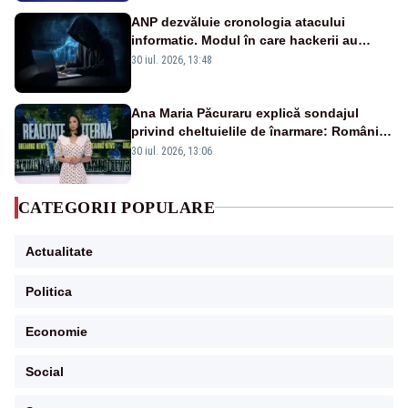
ANP dezvăluie cronologia atacului
informatic. Modul în care hackerii au
pătruns în rețea rămâne necunoscut
30 iul. 2026, 13:48
Ana Maria Păcuraru explică sondajul
privind cheltuielile de înarmare: Românii
cer transparență în achiziții și un echilibru
30 iul. 2026, 13:06
între partenerii externi
CATEGORII POPULARE
Actualitate
Politica
Economie
Social