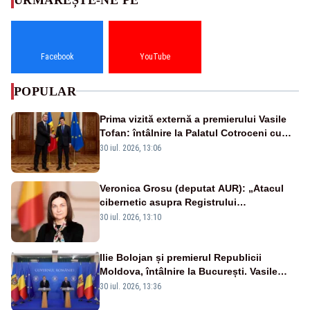
Facebook
YouTube
POPULAR
Prima vizită externă a premierului Vasile
Tofan: întâlnire la Palatul Cotroceni cu
președintele Nicușor Dan
30 iul. 2026, 13:06
Veronica Grosu (deputat AUR): „Atacul
cibernetic asupra Registrului
Proprietăților transmite un semnal de
30 iul. 2026, 13:10
neîncredere investitorilor”
Ilie Bolojan și premierul Republicii
Moldova, întâlnire la București. Vasile
Tofan, primit cu onoruri militare
30 iul. 2026, 13:36