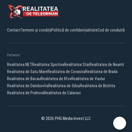
Contact
Termeni și condiții
Politică de confidențialitate
Cod de conduită
Parteneri:
Realitatea.NET
Realitatea Sportiva
Realitatea Star
Realitatea de Neamt
Realitatea de Satu Mare
Realitatea de Covasna
Realitatea de Braila
Realitatea de Bacau
Realitatea de Ilfov
Realitatea de Vaslui
Realitatea de Dambovita
Realitatea de Sibiu
Realitatea de Bistrita
Realitatea de Prahova
Realitatea de Calarasi
© 2026 PHG Media Invest LLC
Facebook
YouTube