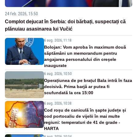
24 feb. 2026, 15:50
Complot dejucat în Serbia: doi bărbați, suspectați că
plănuiau asasinarea lui Vučić
6 aug. 2026, 11:18
Bolojan: Vom aproba în maximum două
săptămâni un memorandum pentru
angajarea personalului din creșele
inaugurate
6 aug. 2026, 10:50
Operațiunea de pe brațul Bala intră în faza
decisivă. Prima barjă ar putea fi
scufundată la ora 15:00
6 aug. 2026, 10:38
Cod roșu de caniculă în șapte județe și
cod portocaliu de vijelii în mai multe
regiuni: temperaturi de 41 de grade -
HARTA
6 aug. 2026, 10:34