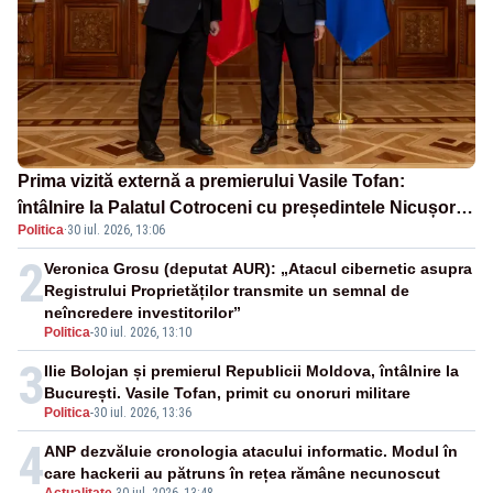
Prima vizită externă a premierului Vasile Tofan:
întâlnire la Palatul Cotroceni cu președintele Nicușor
Politica
·
30 iul. 2026, 13:06
Dan
2
Veronica Grosu (deputat AUR): „Atacul cibernetic asupra
Registrului Proprietăților transmite un semnal de
neîncredere investitorilor”
Politica
-
30 iul. 2026, 13:10
3
Ilie Bolojan și premierul Republicii Moldova, întâlnire la
București. Vasile Tofan, primit cu onoruri militare
Politica
-
30 iul. 2026, 13:36
4
ANP dezvăluie cronologia atacului informatic. Modul în
care hackerii au pătruns în rețea rămâne necunoscut