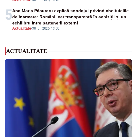
Actualitate
-
30 iul. 2026, 13:48
5
Ana Maria Păcuraru explică sondajul privind cheltuielile
de înarmare: Românii cer transparență în achiziții și un
echilibru între partenerii externi
Actualitate
-
30 iul. 2026, 13:06
ACTUALITATE