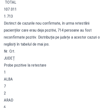
TOTAL
107.011
1.713
Distinct de cazurile nou confirmate, în urma retestării
pacienților care erau deja pozitivi, 714 persoane au fost
reconfirmate pozitiv. Distribuția pe județe a acestor cazuri o
regăsiți în tabelul de mai jos.
Nr. Crt.
JUDEȚ
Probe pozitive la retestare
1
ALBA
7
2
ARAD
6