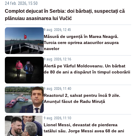
24 feb. 2026, 15:50
Complot dejucat în Serbia: doi bărbați, suspectați că
plănuiau asasinarea lui Vučić
9 aug. 2026, 12:45
Măsură de urgență în Marea Neagră.
Turcia cere oprirea atacurilor asupra
navelor
9 aug. 2026, 12:16
Alertă pe Vârful Moldoveanu. Un bărbat
de 80 de ani a dispărut în timpul coborârii
9 aug. 2026, 11:40
Reactorul 2, salvat pentru încă 9 zile.
Anunțul făcut de Radu Miruță
9 aug. 2026, 11:10
Lionel Messi, devastat de pierderea
tatălui său. Jorge Messi avea 68 de ani