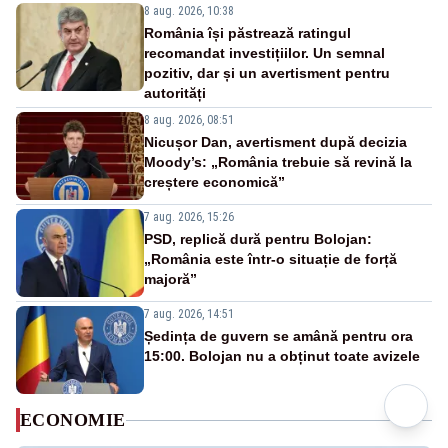
8 aug. 2026, 10:38
România își păstrează ratingul
recomandat investițiilor. Un semnal
pozitiv, dar și un avertisment pentru
autorități
8 aug. 2026, 08:51
Nicușor Dan, avertisment după decizia
Moody’s: „România trebuie să revină la
creștere economică”
7 aug. 2026, 15:26
PSD, replică dură pentru Bolojan:
„România este într-o situație de forță
majoră”
7 aug. 2026, 14:51
Ședința de guvern se amână pentru ora
15:00. Bolojan nu a obținut toate avizele
ECONOMIE