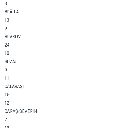
8
BRĂILA
13
9
BRAŞOV
24
10
BUZĂU
9
11
CĂLĂRAŞI
15
12
CARAŞ-SEVERIN
2
13