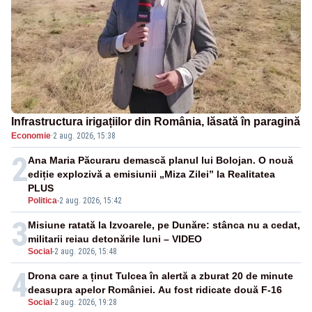
Infrastructura irigațiilor din România, lăsată în paragină
Economie
·
2 aug. 2026, 15:38
2
Ana Maria Păcuraru demască planul lui Bolojan. O nouă
ediție explozivă a emisiunii „Miza Zilei” la Realitatea
PLUS
Politica
-
2 aug. 2026, 15:42
3
Misiune ratată la Izvoarele, pe Dunăre: stânca nu a cedat,
militarii reiau detonările luni – VIDEO
Social
-
2 aug. 2026, 15:48
4
Drona care a ținut Tulcea în alertă a zburat 20 de minute
deasupra apelor României. Au fost ridicate două F-16
Social
-
2 aug. 2026, 19:28