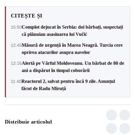
CITEȘTE ȘI
Complot dejucat în Serbia: doi bărbați, suspectați
15:50
că plănuiau asasinarea lui Vučić
Măsură de urgență în Marea Neagră. Turcia cere
12:45
oprirea atacurilor asupra navelor
Alertă pe Vârful Moldoveanu. Un bărbat de 80 de
12:16
ani a dispărut în timpul coborârii
Reactorul 2, salvat pentru încă 9 zile. Anunțul
11:40
făcut de Radu Miruță
Distribuie articolul