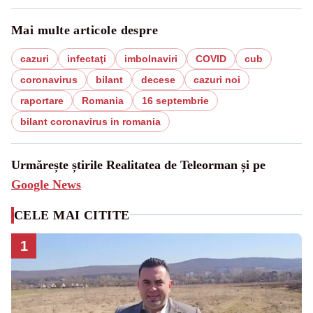
Mai multe articole despre
cazuri
infectaţi
imbolnaviri
COVID
cub
coronavirus
bilant
decese
cazuri noi
raportare
Romania
16 septembrie
bilant coronavirus in romania
Urmărește știrile Realitatea de Teleorman și pe
Google News
CELE MAI CITITE
1