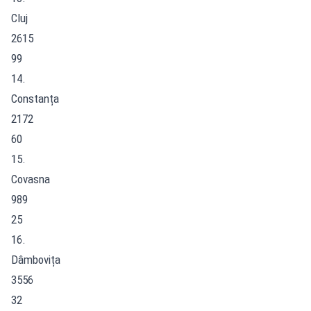
Cluj
2615
99
14.
Constanța
2172
60
15.
Covasna
989
25
16.
Dâmbovița
3556
32