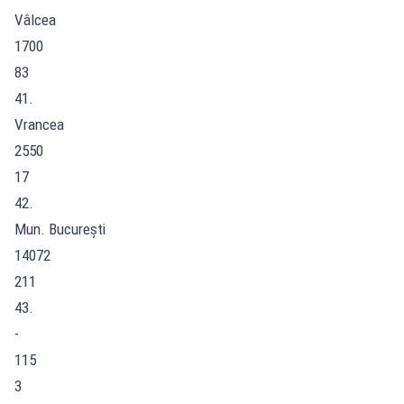
Vâlcea
1700
83
41.
Vrancea
2550
17
42.
Mun. București
14072
211
43.
-
115
3