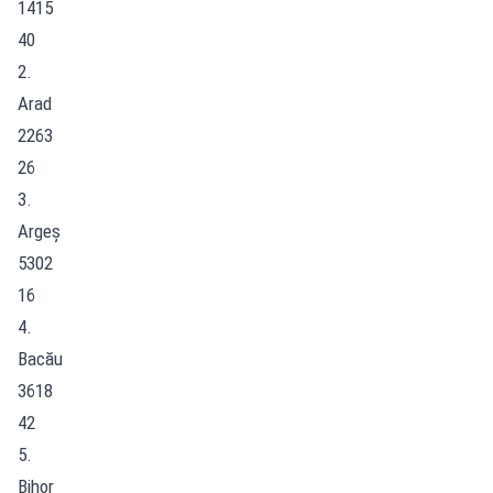
1415
40
2.
Arad
2263
26
3.
Argeș
5302
16
4.
Bacău
3618
42
5.
Bihor