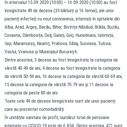
În intervalul 15.09.2020 (10:00) – 16.09.2020 (10:00) au fost
înregistrate 49 de decese (33 bărbați și 16 femei), ale unor
pacienți infectați cu noul coronavirus, internați în spitalele din
Alba, Arad, Argeș, Bacău, Bihor, Bistrița-Năsăud, Brăila, Buzău,
Covasna, Dâmbovița, Dolj, Galați, Gorj, Hunedoara, Ialomița,
Iași, Maramureș, Neamț, Prahova, Sălaj, Suceava, Tulcea,
Vaslui, Vrancea și Municipiul București.
Dintre acestea, 3 decese au fost înregistrate la categoria de
vârstă 40-49 de ani, 4 decese au fost înregistrate la categoria
de vârstă 50-59 ani, 16 decese la categoria de vârstă 60-69 ani,
15 decese la categoria de vârstă 70-79 ani și 11 decese la
categoria de peste 80 de ani.
Toate cele 49 de decese înregistrate sunt ale unor pacienți
care au prezentat comorbidități.
În unitățile sanitare de profil, numărul total de persoane
internate cu COVID-19 este de 6.854. Dintre acestea, 471 sunt