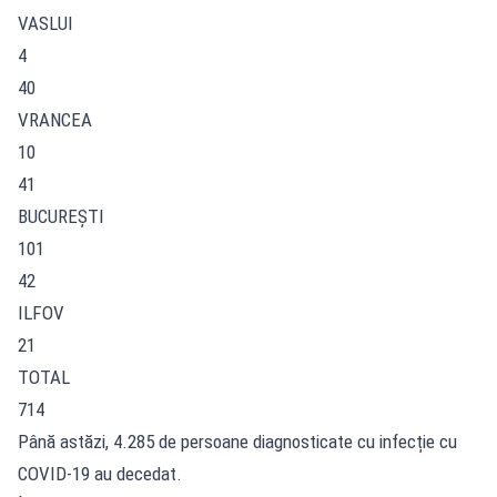
VASLUI
4
40
VRANCEA
10
41
BUCUREŞTI
101
42
ILFOV
21
TOTAL
714
Până astăzi, 4.285 de persoane diagnosticate cu infecție cu
COVID-19 au decedat.