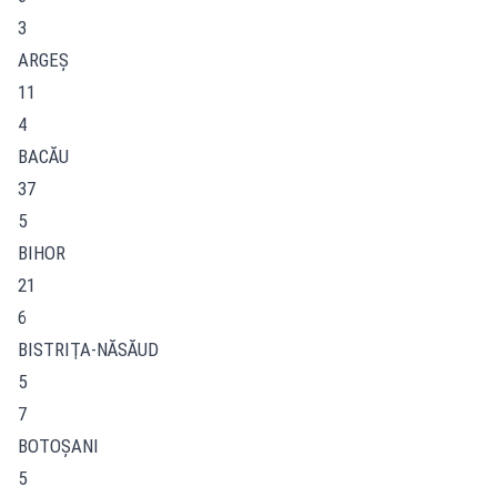
3
ARGEŞ
11
4
BACĂU
37
5
BIHOR
21
6
BISTRIŢA-NĂSĂUD
5
7
BOTOŞANI
5