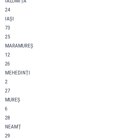
IALOMIŢA
24
IAŞI
73
25
MARAMUREŞ
12
26
MEHEDINŢI
2
27
MUREŞ
6
28
NEAMŢ
29