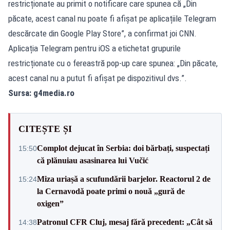
restricționate au primit o notificare care spunea că „Din
păcate, acest canal nu poate fi afișat pe aplicațiile Telegram
descărcate din Google Play Store”, a confirmat joi CNN.
Aplicația Telegram pentru iOS a etichetat grupurile
restricționate cu o fereastră pop-up care spunea: „Din păcate,
acest canal nu a putut fi afișat pe dispozitivul dvs.”.
Sursa: g4media.ro
CITEȘTE ȘI
Complot dejucat în Serbia: doi bărbați, suspectați
15:50
că plănuiau asasinarea lui Vučić
Miza uriașă a scufundării barjelor. Reactorul 2 de
15:24
la Cernavodă poate primi o nouă „gură de
oxigen”
Patronul CFR Cluj, mesaj fără precedent: „Cât să
14:38