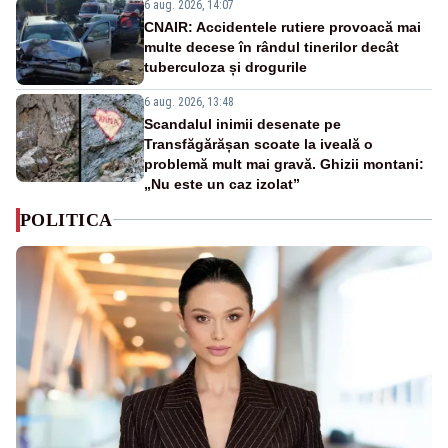
6 aug. 2026, 14:07
CNAIR: Accidentele rutiere provoacă mai
multe decese în rândul tinerilor decât
tuberculoza și drogurile
6 aug. 2026, 13:48
Scandalul inimii desenate pe
Transfăgărășan scoate la iveală o
problemă mult mai gravă. Ghizii montani:
„Nu este un caz izolat”
POLITICA