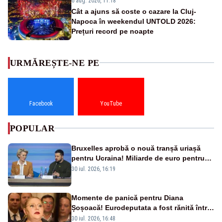
6 aug. 2026, 11:18
Cât a ajuns să coste o cazare la Cluj-
Napoca în weekendul UNTOLD 2026:
Prețuri record pe noapte
URMĂREȘTE-NE PE
Facebook
YouTube
POPULAR
Bruxelles aprobă o nouă tranșă uriașă
pentru Ucraina! Miliarde de euro pentru
armament și apărare
30 iul. 2026, 16:19
Momente de panică pentru Diana
Șoșoacă! Eurodeputata a fost rănită într-
un accident rutier
30 iul. 2026, 16:48