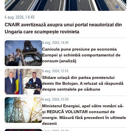
6 aug. 2026, 14:43
CNAIR avertizează asupra unui portal neautorizat din
Ungaria care scumpește rovinieta
6 aug. 2026, 14:09
Canicula pune presiune pe economia
Europei și schimbă comportamentul de
consum (analiză)
6 aug. 2026, 12:53
Sfidare uriașă din partea premierului
demis Ilie Bolojan. A refuzat să răspundă
despre centralele pe cărbune
6 aug. 2026, 12:50
Ministerul Energiei, apel către români să-
și REDUCĂ VOLUNTAR consumul de
energie. Măsură fără precedent în ultimele
decenii