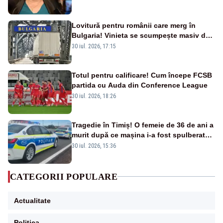
Lovitură pentru românii care merg în
Bulgaria! Vinieta se scumpește masiv de
la 1 august
30 iul. 2026, 17:15
Totul pentru calificare! Cum începe FCSB
partida cu Auda din Conference League
30 iul. 2026, 18:26
Tragedie în Timiș! O femeie de 36 de ani a
murit după ce mașina i-a fost spulberată
de tren
30 iul. 2026, 15:36
CATEGORII POPULARE
Actualitate
Politica