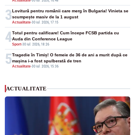
Actualitate
-
30 iul. 2026, 16:48
3
Lovitură pentru românii care merg în Bulgaria! Vinieta se
scumpește masiv de la 1 august
Actualitate
-
30 iul. 2026, 17:15
4
Totul pentru calificare! Cum începe FCSB partida cu
Auda din Conference League
Sport
-
30 iul. 2026, 18:26
5
Tragedie în Timiș! O femeie de 36 de ani a murit după ce
mașina i-a fost spulberată de tren
Actualitate
-
30 iul. 2026, 15:36
ACTUALITATE