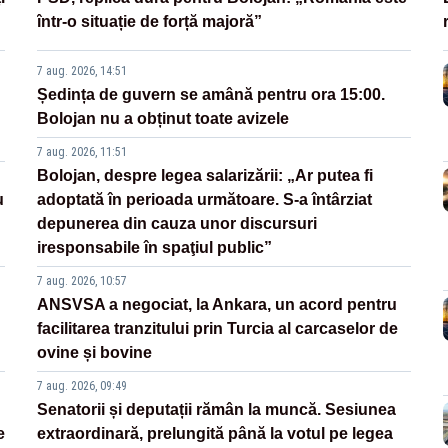
într-o situație de forță majoră”
7 aug. 2026, 14:51
Ședința de guvern se amână pentru ora 15:00.
Bolojan nu a obținut toate avizele
7 aug. 2026, 11:51
Bolojan, despre legea salarizării: „Ar putea fi
u
adoptată în perioada următoare. S-a întârziat
depunerea din cauza unor discursuri
iresponsabile în spaţiul public”
7 aug. 2026, 10:57
ANSVSA a negociat, la Ankara, un acord pentru
facilitarea tranzitului prin Turcia al carcaselor de
ovine și bovine
7 aug. 2026, 09:49
Senatorii și deputații rămân la muncă. Sesiunea
e
extraordinară, prelungită până la votul pe legea