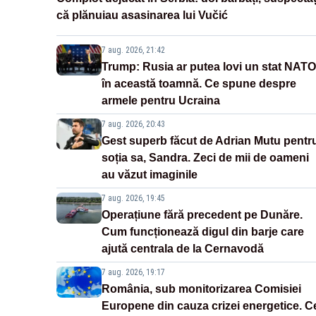
că plănuiau asasinarea lui Vučić
7 aug. 2026, 21:42
Trump: Rusia ar putea lovi un stat NATO
în această toamnă. Ce spune despre
armele pentru Ucraina
7 aug. 2026, 20:43
Gest superb făcut de Adrian Mutu pentr
soția sa, Sandra. Zeci de mii de oameni
au văzut imaginile
7 aug. 2026, 19:45
Operațiune fără precedent pe Dunăre.
Cum funcționează digul din barje care
ajută centrala de la Cernavodă
7 aug. 2026, 19:17
România, sub monitorizarea Comisiei
Europene din cauza crizei energetice. C