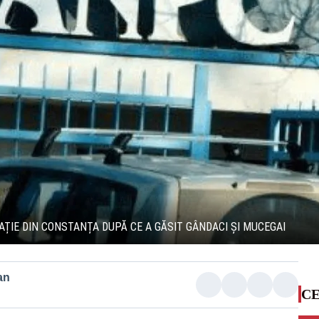
CAȚIE DIN CONSTANȚA DUPĂ CE A GĂSIT GÂNDACI ȘI MUCEGAI
an
CE