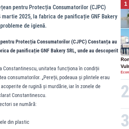
1
dețean pentru Protecția Consumatorilor (CJPC)
4 martie 2025, la fabrica de panificație GNF Bakery
 probleme de igienă.
n pentru Protecția Consumatorilor (CJPC) Constanța au
abrica de panificație GNF Bakery SRL, unde au descoperit
Rom
Vul
a Constantinescu, unitatea funcționa în condiții
Econ
pun
tea consumatorilor. „Pereții, podeaua și plintele erau
cun
 acoperite de rugină și murdărie, iar în zonele de
clarat Constantinescu.
pectori se numără:
le din plastic