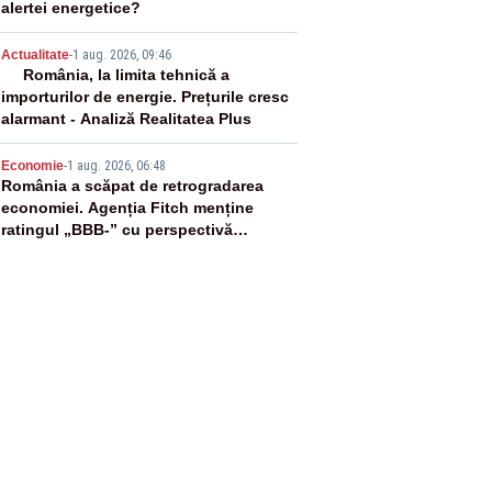
alertei energetice?
4
Actualitate
-
1 aug. 2026, 09:46
România, la limita tehnică a
importurilor de energie. Prețurile cresc
alarmant - Analiză Realitatea Plus
5
Economie
-
1 aug. 2026, 06:48
România a scăpat de retrogradarea
economiei. Agenția Fitch menține
ratingul „BBB-” cu perspectivă
negativă