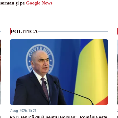
leorman și pe
Google News
POLITICA
7 aug. 2026, 15:26
i
PSD, replică dură pentru Bolojan: „România este