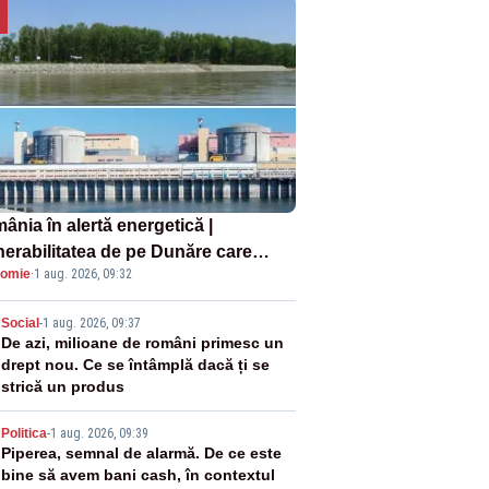
ânia în alertă energetică |
nerabilitatea de pe Dunăre care
omie
·
1 aug. 2026, 09:32
e în pericol Centrala Cernavodă era
oscută de pe vremea lui Ceaușescu
2
Social
-
1 aug. 2026, 09:37
De azi, milioane de români primesc un
drept nou. Ce se întâmplă dacă ți se
strică un produs
3
Politica
-
1 aug. 2026, 09:39
Piperea, semnal de alarmă. De ce este
bine să avem bani cash, în contextul