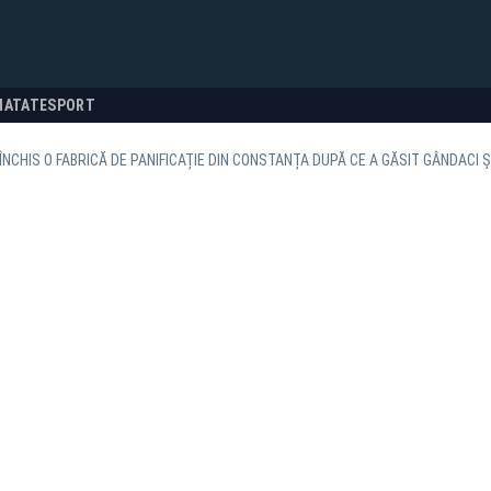
NATATE
SPORT
ÎNCHIS O FABRICĂ DE PANIFICAȚIE DIN CONSTANȚA DUPĂ CE A GĂSIT GÂNDACI 