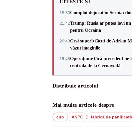
CITEȘTE ȘI
Complot dejucat în Serbia: doi 
15:50
Trump: Rusia ar putea lovi un
21:42
pentru Ucraina
Gest superb făcut de Adrian Mu
20:43
văzut imaginile
Operațiune fără precedent pe 
19:45
centrala de la Cernavodă
Distribuie articolul
Mai multe articole despre
cub
ANPC
fabrică de panificați