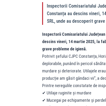
Inspectorii Comisariatului Ju
Constanța au descins vineri, 1
SRL, unde au descoperit grave
Inspectorii Comisariatului Județea
descins vineri, 14 martie 2025, la f
grave probleme de igienă.
Potrivit șefului CJPC Constanța, Hori
deplorabile, punând în pericol sănăta
murdare și deteriorate. Utilajele erau
producție am găsit gândaci vii”, a de
Printre neregulile constatate de ins
✔ Utilaje ruginite și murdare
✔ Mucegai pe echipamente și perdele