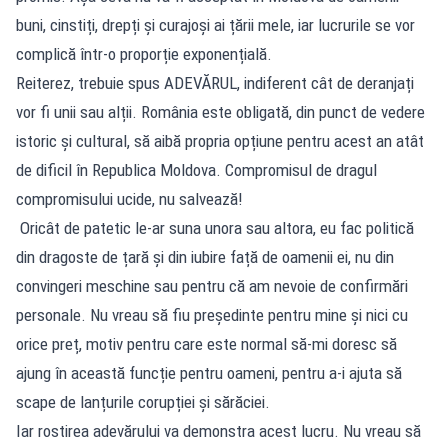
buni, cinstiți, drepți și curajoși ai țării mele, iar lucrurile se vor
complică într-o proporție exponențială.
Reiterez, trebuie spus ADEVĂRUL, indiferent cât de deranjați
vor fi unii sau alții. România este obligată, din punct de vedere
istoric și cultural, să aibă propria opțiune pentru acest an atât
de dificil în Republica Moldova. Compromisul de dragul
compromisului ucide, nu salvează!
Oricât de patetic le-ar suna unora sau altora, eu fac politică
din dragoste de țară și din iubire față de oamenii ei, nu din
convingeri meschine sau pentru că am nevoie de confirmări
personale. Nu vreau să fiu președinte pentru mine și nici cu
orice preț, motiv pentru care este normal să-mi doresc să
ajung în această funcție pentru oameni, pentru a-i ajuta să
scape de lanțurile corupției și sărăciei.
Iar rostirea adevărului va demonstra acest lucru. Nu vreau să