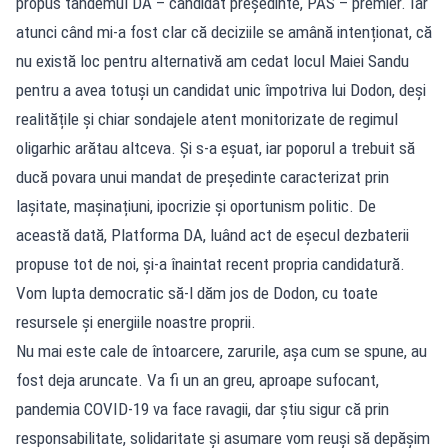
propus tandemul DA – candidat președinte, PAS – premier. Iar
atunci când mi-a fost clar că deciziile se amână intenționat, că
nu există loc pentru alternativă am cedat locul Maiei Sandu
pentru a avea totuși un candidat unic împotriva lui Dodon, deși
realitățile și chiar sondajele atent monitorizate de regimul
oligarhic arătau altceva. Și s-a eșuat, iar poporul a trebuit să
ducă povara unui mandat de președinte caracterizat prin
lașitate, mașinațiuni, ipocrizie și oportunism politic. De
această dată, Platforma DA, luând act de eșecul dezbaterii
propuse tot de noi, și-a înaintat recent propria candidatură.
Vom lupta democratic să-l dăm jos de Dodon, cu toate
resursele și energiile noastre proprii.
Nu mai este cale de întoarcere, zarurile, așa cum se spune, au
fost deja aruncate. Va fi un an greu, aproape sufocant,
pandemia COVID-19 va face ravagii, dar știu sigur că prin
responsabilitate, solidaritate și asumare vom reuși să depășim