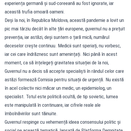
experiența germană și sud-coreeană au fost ignorate, iar
această trufia omoară oameni.
Deși la noi, în Republica Moldova, această pandemie a lovit un
pic mai târziu decât în alte țări europene, guvernul nu a prețuit
prevenția, iar astăzi, deși suntem o țară mică, numărul
deceselor crește continuu. Medicii sunt speriați, nu vorbesc,
iar cei care îndrăznesc sunt amenințați. Nici până în acest
moment, ca să înțelegeți gravitatea situației de la noi,
Guvernul nu a decis să accepte specialiști în rândul celor care
astăzi formează Comisia pentru situații de urgență. Nu există
în acel colectiv nici măcar un medic, un epidemiolog, un
specialist. Totul este politică ocultă, de tip sovietic, lumea
este manipulată în continuare, iar cifrele reale ale
îmbolnăvirilor sunt tăinuite.
Guvernul respinge cu vehemență ideea consensului politic și
social pe această tematică, lansată de Platforma Demnitate