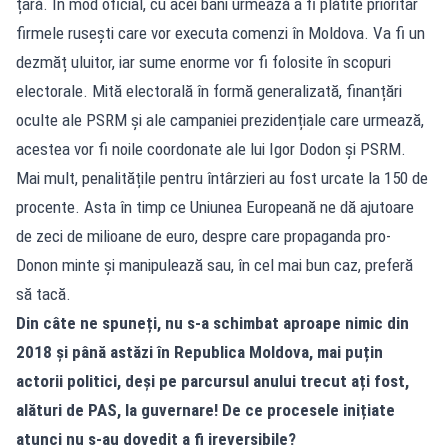
țară. În mod oficial, cu acei bani urmează a fi plătite prioritar
firmele rusești care vor executa comenzi în Moldova. Va fi un
dezmăț uluitor, iar sume enorme vor fi folosite în scopuri
electorale. Mită electorală în formă generalizată, finanțări
oculte ale PSRM și ale campaniei prezidențiale care urmează,
acestea vor fi noile coordonate ale lui Igor Dodon și PSRM.
Mai mult, penalitățile pentru întârzieri au fost urcate la 150 de
procente. Asta în timp ce Uniunea Europeană ne dă ajutoare
de zeci de milioane de euro, despre care propaganda pro-
Donon minte și manipulează sau, în cel mai bun caz, preferă
să tacă.
Din câte ne spuneți, nu s-a schimbat aproape nimic din
2018 și până astăzi în Republica Moldova, mai puțin
actorii politici, deși pe parcursul anului trecut ați fost,
alături de PAS, la guvernare! De ce procesele inițiate
atunci nu s-au dovedit a fi ireversibile?