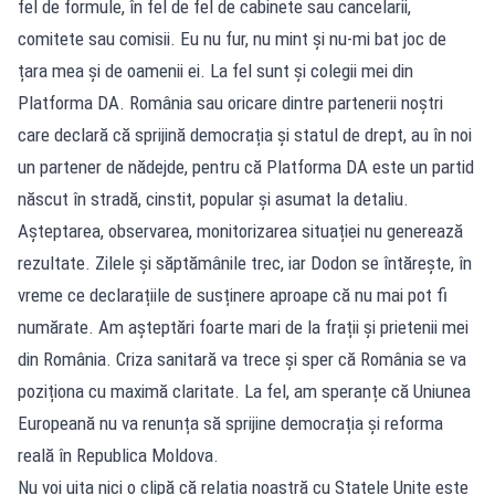
fel de formule, în fel de fel de cabinete sau cancelarii,
comitete sau comisii. Eu nu fur, nu mint și nu-mi bat joc de
țara mea și de oamenii ei. La fel sunt și colegii mei din
Platforma DA. România sau oricare dintre partenerii noștri
care declară că sprijină democrația și statul de drept, au în noi
un partener de nădejde, pentru că Platforma DA este un partid
născut în stradă, cinstit, popular și asumat la detaliu.
Așteptarea, observarea, monitorizarea situației nu generează
rezultate. Zilele și săptămânile trec, iar Dodon se întărește, în
vreme ce declarațiile de susținere aproape că nu mai pot fi
numărate. Am așteptări foarte mari de la frații și prietenii mei
din România. Criza sanitară va trece și sper că România se va
poziționa cu maximă claritate. La fel, am speranțe că Uniunea
Europeană nu va renunța să sprijine democrația și reforma
reală în Republica Moldova.
Nu voi uita nici o clipă că relația noastră cu Statele Unite este