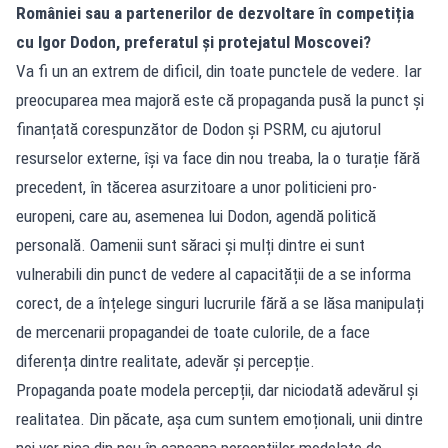
României sau a partenerilor de dezvoltare în competiția
cu Igor Dodon, preferatul și protejatul Moscovei?
Va fi un an extrem de dificil, din toate punctele de vedere. Iar
preocuparea mea majoră este că propaganda pusă la punct și
finanțată corespunzător de Dodon și PSRM, cu ajutorul
resurselor externe, își va face din nou treaba, la o turație fără
precedent, în tăcerea asurzitoare a unor politicieni pro-
europeni, care au, asemenea lui Dodon, agendă politică
personală. Oamenii sunt săraci și mulți dintre ei sunt
vulnerabili din punct de vedere al capacității de a se informa
corect, de a înțelege singuri lucrurile fără a se lăsa manipulați
de mercenarii propagandei de toate culorile, de a face
diferența dintre realitate, adevăr și percepție.
Propaganda poate modela percepții, dar niciodată adevărul și
realitatea. Din păcate, așa cum suntem emoționali, unii dintre
noi vor pica din nou în capcana percepțiilor modelate de