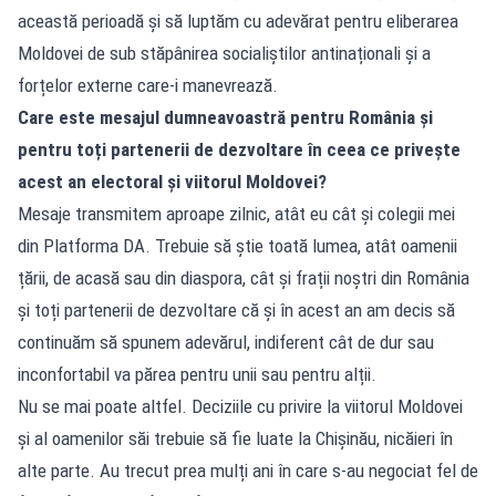
această perioadă și să luptăm cu adevărat pentru eliberarea
Moldovei de sub stăpânirea socialiștilor antinaționali și a
forțelor externe care-i manevrează.
Care este mesajul dumneavoastră pentru România și
pentru toți partenerii de dezvoltare în ceea ce privește
acest an electoral și viitorul Moldovei?
Mesaje transmitem aproape zilnic, atât eu cât și colegii mei
din Platforma DA. Trebuie să știe toată lumea, atât oamenii
țării, de acasă sau din diaspora, cât și frații noștri din România
și toți partenerii de dezvoltare că și în acest an am decis să
continuăm să spunem adevărul, indiferent cât de dur sau
inconfortabil va părea pentru unii sau pentru alții.
Nu se mai poate altfel. Deciziile cu privire la viitorul Moldovei
și al oamenilor săi trebuie să fie luate la Chișinău, nicăieri în
alte parte. Au trecut prea mulți ani în care s-au negociat fel de