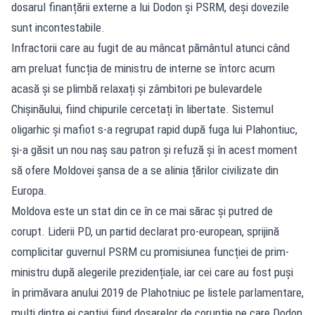
dosarul finanțării externe a lui Dodon și PSRM, deși dovezile
sunt incontestabile.
Infractorii care au fugit de au mâncat pământul atunci când
am preluat funcția de ministru de interne se întorc acum
acasă și se plimbă relaxați și zâmbitori pe bulevardele
Chișinăului, fiind chipurile cercetați în libertate. Sistemul
oligarhic și mafiot s-a regrupat rapid după fuga lui Plahontiuc,
și-a găsit un nou naș sau patron și refuză și în acest moment
să ofere Moldovei șansa de a se alinia țărilor civilizate din
Europa.
Moldova este un stat din ce în ce mai sărac și putred de
corupt. Liderii PD, un partid declarat pro-european, sprijină
complicitar guvernul PSRM cu promisiunea funcției de prim-
ministru după alegerile prezidențiale, iar cei care au fost puși
în primăvara anului 2019 de Plahotniuc pe listele parlamentare,
mulți dintre ei captivi fiind dosarelor de corupție pe care Dodon