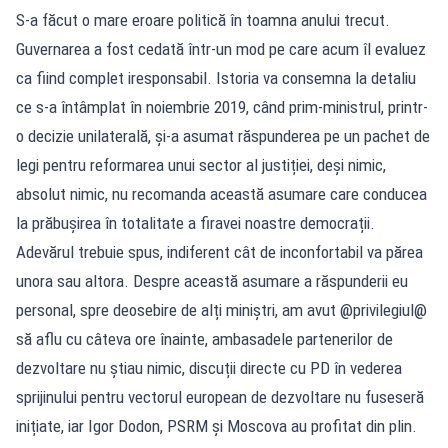
S-a făcut o mare eroare politică în toamna anului trecut.
Guvernarea a fost cedată într-un mod pe care acum îl evaluez
ca fiind complet iresponsabil. Istoria va consemna la detaliu
ce s-a întâmplat în noiembrie 2019, când prim-ministrul, printr-
o decizie unilaterală, și-a asumat răspunderea pe un pachet de
legi pentru reformarea unui sector al justiției, deși nimic,
absolut nimic, nu recomanda această asumare care conducea
la prăbușirea în totalitate a firavei noastre democrații.
Adevărul trebuie spus, indiferent cât de inconfortabil va părea
unora sau altora. Despre această asumare a răspunderii eu
personal, spre deosebire de alți miniștri, am avut @privilegiul@
să aflu cu câteva ore înainte, ambasadele partenerilor de
dezvoltare nu știau nimic, discuții directe cu PD în vederea
sprijinului pentru vectorul european de dezvoltare nu fuseseră
inițiate, iar Igor Dodon, PSRM și Moscova au profitat din plin.