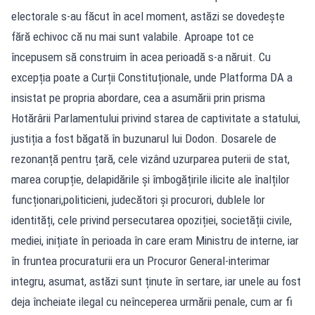
electorale s-au făcut în acel moment, astăzi se dovedește
fără echivoc că nu mai sunt valabile. Aproape tot ce
începusem să construim în acea perioadă s-a năruit. Cu
excepția poate a Curții Constituționale, unde Platforma DA a
insistat pe propria abordare, cea a asumării prin prisma
Hotărârii Parlamentului privind starea de captivitate a statului,
justiția a fost băgată în buzunarul lui Dodon. Dosarele de
rezonanță pentru țară, cele vizând uzurparea puterii de stat,
marea corupție, delapidările și îmbogățirile ilicite ale înalților
funcționari,politicieni, judecători și procurori, dublele lor
identități, cele privind persecutarea opoziției, societății civile,
mediei, inițiate în perioada în care eram Ministru de interne, iar
în fruntea procuraturii era un Procuror General-interimar
integru, asumat, astăzi sunt ținute în sertare, iar unele au fost
deja încheiate ilegal cu neînceperea urmării penale, cum ar fi