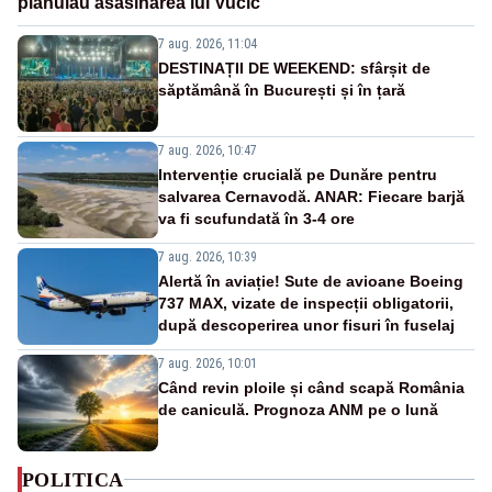
plănuiau asasinarea lui Vučić
7 aug. 2026, 11:04
DESTINAȚII DE WEEKEND: sfârșit de
săptămână în București și în țară
7 aug. 2026, 10:47
Intervenție crucială pe Dunăre pentru
salvarea Cernavodă. ANAR: Fiecare barjă
va fi scufundată în 3-4 ore
7 aug. 2026, 10:39
Alertă în aviație! Sute de avioane Boeing
737 MAX, vizate de inspecții obligatorii,
după descoperirea unor fisuri în fuselaj
7 aug. 2026, 10:01
Când revin ploile și când scapă România
de caniculă. Prognoza ANM pe o lună
POLITICA