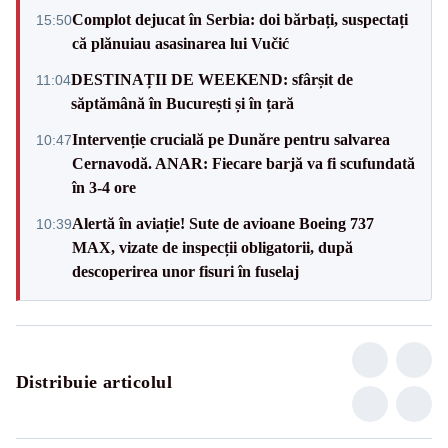
Complot dejucat în Serbia: doi bărbați, suspectați
15:50
că plănuiau asasinarea lui Vučić
DESTINAȚII DE WEEKEND: sfârșit de
11:04
săptămână în București și în țară
Intervenție crucială pe Dunăre pentru salvarea
10:47
Cernavodă. ANAR: Fiecare barjă va fi scufundată
în 3-4 ore
Alertă în aviație! Sute de avioane Boeing 737
10:39
MAX, vizate de inspecții obligatorii, după
descoperirea unor fisuri în fuselaj
Distribuie articolul