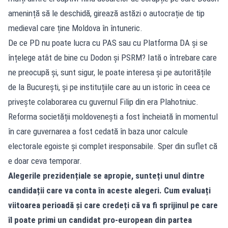
amenință să le deschidă, girează astăzi o autocrație de tip
medieval care ține Moldova în întuneric.
De ce PD nu poate lucra cu PAS sau cu Platforma DA și se
înțelege atât de bine cu Dodon și PSRM? Iată o întrebare care
ne preocupă și, sunt sigur, le poate interesa și pe autoritățile
de la București, și pe instituțiile care au un istoric în ceea ce
privește colaborarea cu guvernul Filip din era Plahotniuc.
Reforma societății moldovenești a fost încheiată în momentul
în care guvernarea a fost cedată în baza unor calcule
electorale egoiste și complet iresponsabile. Sper din suflet că
e doar ceva temporar.
Alegerile prezidențiale se apropie, sunteți unul dintre
candidații care va conta în aceste alegeri. Cum evaluați
viitoarea perioadă și care credeți că va fi sprijinul pe care
îl poate primi un candidat pro-european din partea