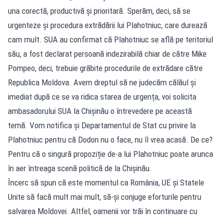
una corectă, productivă și prioritară. Sperăm, deci, să se
urgenteze și procedura extrădării lui Plahotniuc, care durează
cam mult. SUA au confirmat că Plahotniuc se află pe teritoriul
său, a fost declarat persoană indezirabilă chiar de către Mike
Pompeo, deci, trebuie grăbite procedurile de extrădare către
Republica Moldova. Avem dreptul să ne judecăm călăul și
imediat după ce se va ridica starea de urgența, voi solicita
ambasadorului SUA la Chișinău o întrevedere pe această
temă. Vom notifica și Departamentul de Stat cu privire la
Plahotniuc pentru că Dodon nu o face, nu îl vrea acasă. De ce?
Pentru că o singură propoziție de-a lui Plahotniuc poate arunca
în aer întreaga scenă politică de la Chișinău.
Încerc să spun că este momentul ca România, UE și Statele
Unite să facă mult mai mult, să-și conjuge eforturile pentru
salvarea Moldovei. Altfel, oamenii vor trăi în continuare cu