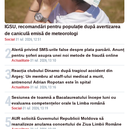
IGSU, recomandări pentru populație după avertizarea
de caniculă emisă de meteorologi
Social
·
31 iul. 2026, 12:51
2
Alertă privind SMS-urile false despre plata parcării. Anunț
pentru șoferi asupra unei noi metode de fraudă online
Actualitate
-
31 iul. 2026, 13:10
3
Reacția clubului Dinamo după tragicul accident din
Argeș: Un membru al staff-ului medical a murit,
antrenorul Adrian Ropotan este în spital
Actualitate
-
31 iul. 2026, 13:16
4
Sesiunea de toamnă a Bacalaureatului începe luni cu
evaluarea competențelor orale la Limba română
Social
-
31 iul. 2026, 13:19
5
AUR solicită Guvernului Republicii Moldova să
reanalizeze anularea concertului de Ziua Limbii Române