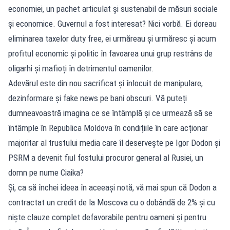
economiei, un pachet articulat și sustenabil de măsuri sociale
și economice. Guvernul a fost interesat? Nici vorbă. Ei doreau
eliminarea taxelor duty free, ei urmăreau și urmăresc și acum
profitul economic și politic în favoarea unui grup restrâns de
oligarhi și mafioți în detrimentul oamenilor.
Adevărul este din nou sacrificat și înlocuit de manipulare,
dezinformare și fake news pe bani obscuri. Vă puteți
dumneavoastră imagina ce se întâmplă și ce urmează să se
întâmple în Republica Moldova în condițiile în care acționar
majoritar al trustului media care îl deservește pe Igor Dodon și
PSRM a devenit fiul fostului procuror general al Rusiei, un
domn pe nume Ciaika?
Și, ca să închei ideea în aceeași notă, vă mai spun că Dodon a
contractat un credit de la Moscova cu o dobândă de 2% și cu
niște clauze complet defavorabile pentru oameni și pentru