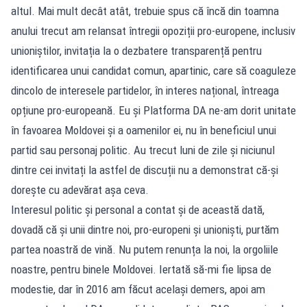
altul. Mai mult decât atât, trebuie spus că încă din toamna
anului trecut am relansat întregii opoziții pro-europene, inclusiv
unioniștilor, invitația la o dezbatere transparență pentru
identificarea unui candidat comun, apartinic, care să coaguleze
dincolo de interesele partidelor, în interes național, întreaga
opțiune pro-europeană. Eu și Platforma DA ne-am dorit unitate
în favoarea Moldovei și a oamenilor ei, nu în beneficiul unui
partid sau personaj politic. Au trecut luni de zile și niciunul
dintre cei invitați la astfel de discuții nu a demonstrat că-și
dorește cu adevărat așa ceva.
Interesul politic și personal a contat și de această dată,
dovadă că și unii dintre noi, pro-europeni și unioniști, purtăm
partea noastră de vină. Nu putem renunța la noi, la orgoliile
noastre, pentru binele Moldovei. Iertată să-mi fie lipsa de
modestie, dar în 2016 am făcut același demers, apoi am