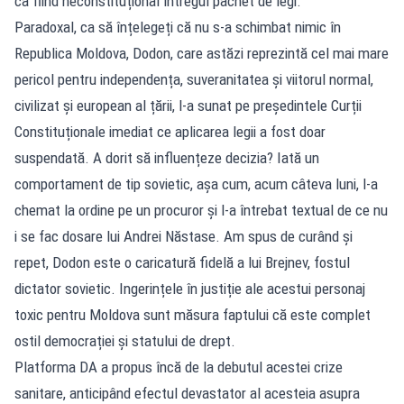
ca fiind neconstituțional întregul pachet de legi.
Paradoxal, ca să înțelegeți că nu s-a schimbat nimic în
Republica Moldova, Dodon, care astăzi reprezintă cel mai mare
pericol pentru independența, suveranitatea și viitorul normal,
civilizat și european al țării, l-a sunat pe președintele Curții
Constituționale imediat ce aplicarea legii a fost doar
suspendată. A dorit să influențeze decizia? Iată un
comportament de tip sovietic, așa cum, acum câteva luni, l-a
chemat la ordine pe un procuror și l-a întrebat textual de ce nu
i se fac dosare lui Andrei Năstase. Am spus de curând și
repet, Dodon este o caricatură fidelă a lui Brejnev, fostul
dictator sovietic. Ingerințele în justiție ale acestui personaj
toxic pentru Moldova sunt măsura faptului că este complet
ostil democrației și statului de drept.
Platforma DA a propus încă de la debutul acestei crize
sanitare, anticipând efectul devastator al acesteia asupra