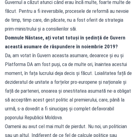
Guvernul a căzut atunci când erau încă multe, foarte multe de
făcut. Pentru a fi ireversibile, procesele de reformă au nevoie
de timp, timp care, din păcate, nu a fost oferit de strategia
prim-ministrului și a consilierilor săi.
Domnule Năstase, ați votat totuși în ședință de Guvern
această asumare de răspundere în noiembrie 2019?
Da, am votat în Guvern aceasta asumare, deoarece și eu și
Platforma DA am fost puși, ca de multe ori, înaintea acestui
moment, în fața lucrului deja decis și făcut. Loialitatea față de
dezideratul de unitate a forțelor pro-europene și naționale și
față de parteneri, onoarea și onestitatea asumată ne-a obligat
să acceptăm acest gest politic al premierului, care, până la
urmă, s-a dovedit a fi sinucigaș și complet defavorabil
poporului Republicii Moldova.
Oamenii au avut cel mai mult de pierdut. Nu noi, un politician
sau un altul. Indiferent de ce fel de calcule politice sau