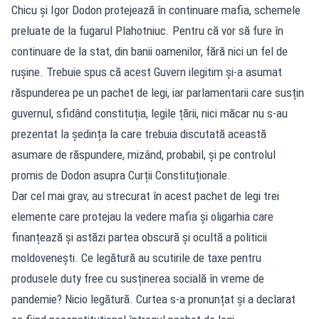
Chicu și Igor Dodon protejează în continuare mafia, schemele
preluate de la fugarul Plahotniuc. Pentru că vor să fure în
continuare de la stat, din banii oamenilor, fără nici un fel de
rușine. Trebuie spus că acest Guvern ilegitim și-a asumat
răspunderea pe un pachet de legi, iar parlamentarii care susțin
guvernul, sfidând constituția, legile țării, nici măcar nu s-au
prezentat la ședința la care trebuia discutată această
asumare de răspundere, mizând, probabil, și pe controlul
promis de Dodon asupra Curții Constituționale.
Dar cel mai grav, au strecurat în acest pachet de legi trei
elemente care protejau la vedere mafia și oligarhia care
finanțează și astăzi partea obscură și ocultă a politicii
moldovenești. Ce legătură au scutirile de taxe pentru
produsele duty free cu susținerea socială în vreme de
pandemie? Nicio legătură. Curtea s-a pronunțat și a declarat