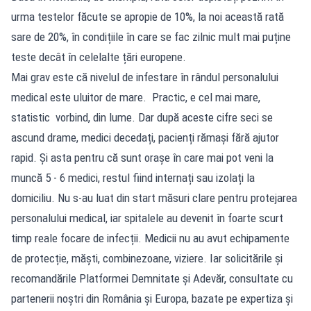
urma testelor făcute se apropie de 10%, la noi această rată
sare de 20%, în condițiile în care se fac zilnic mult mai puține
teste decât în celelalte țări europene.
Mai grav este că nivelul de infestare în rândul personalului
medical este uluitor de mare. Practic, e cel mai mare,
statistic vorbind, din lume. Dar după aceste cifre seci se
ascund drame, medici decedați, pacienți rămași fără ajutor
rapid. Și asta pentru că sunt orașe în care mai pot veni la
muncă 5 - 6 medici, restul fiind internați sau izolați la
domiciliu. Nu s-au luat din start măsuri clare pentru protejarea
personalului medical, iar spitalele au devenit în foarte scurt
timp reale focare de infecții. Medicii nu au avut echipamente
de protecție, măști, combinezoane, viziere. Iar solicitările și
recomandările Platformei Demnitate și Adevăr, consultate cu
partenerii noștri din România și Europa, bazate pe expertiza și