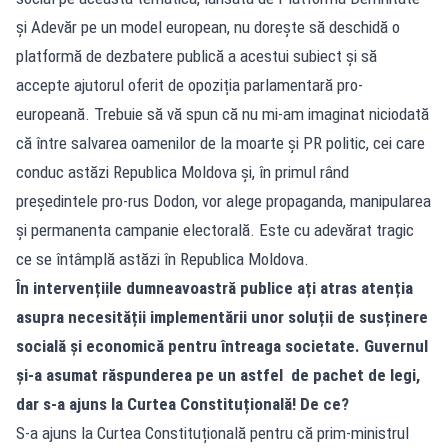
și Adevăr pe un model european, nu dorește să deschidă o
platformă de dezbatere publică a acestui subiect și să
accepte ajutorul oferit de opoziția parlamentară pro­­-
europeană. Trebuie să vă spun că nu mi-am imaginat niciodată
că între salvarea oamenilor de la moarte și PR politic, cei care
conduc astăzi Republica Moldova și, în primul rând
președintele pro-rus Dodon, vor alege propaganda, manipularea
și permanenta campanie electorală. Este cu adevărat tragic
ce se întâmplă astăzi în Republica Moldova.
În intervențiile dumneavoastră publice ați atras atenția
asupra necesității implementării unor soluții de susținere
socială și economică pentru întreaga societate. Guvernul
și-a asumat răspunderea pe un astfel de pachet de legi,
dar s-a ajuns la Curtea Constituțională! De ce?
S-a ajuns la Curtea Constituțională pentru că prim-ministrul