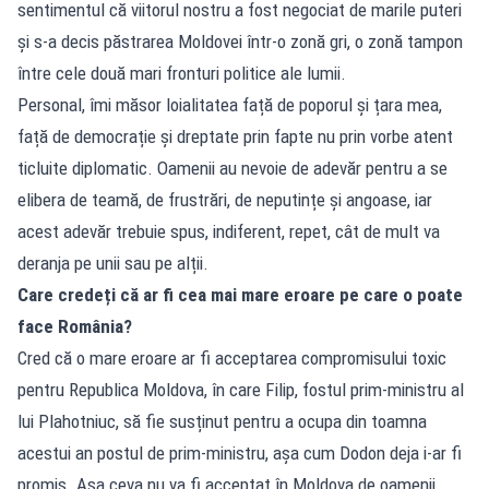
sentimentul că viitorul nostru a fost negociat de marile puteri
și s-a decis păstrarea Moldovei într-o zonă gri, o zonă tampon
între cele două mari fronturi politice ale lumii.
Personal, îmi măsor loialitatea față de poporul și țara mea,
față de democrație și dreptate prin fapte nu prin vorbe atent
ticluite diplomatic. Oamenii au nevoie de adevăr pentru a se
elibera de teamă, de frustrări, de neputințe și angoase, iar
acest adevăr trebuie spus, indiferent, repet, cât de mult va
deranja pe unii sau pe alții.
Care credeți că ar fi cea mai mare eroare pe care o poate
face România?
Cred că o mare eroare ar fi acceptarea compromisului toxic
pentru Republica Moldova, în care Filip, fostul prim-ministru al
lui Plahotniuc, să fie susținut pentru a ocupa din toamna
acestui an postul de prim-ministru, așa cum Dodon deja i-ar fi
promis. Așa ceva nu va fi acceptat în Moldova de oamenii