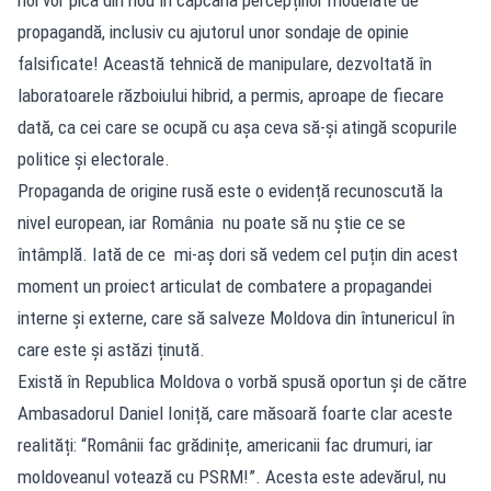
propagandă, inclusiv cu ajutorul unor sondaje de opinie
falsificate! Această tehnică de manipulare, dezvoltată în
laboratoarele războiului hibrid, a permis, aproape de fiecare
dată, ca cei care se ocupă cu așa ceva să-și atingă scopurile
politice și electorale.
Propaganda de origine rusă este o evidență recunoscută la
nivel european, iar România nu poate să nu știe ce se
întâmplă. Iată de ce mi-aș dori să vedem cel puțin din acest
moment un proiect articulat de combatere a propagandei
interne și externe, care să salveze Moldova din întunericul în
care este și astăzi ținută.
Există în Republica Moldova o vorbă spusă oportun și de către
Ambasadorul Daniel Ioniță, care măsoară foarte clar aceste
realități: “Românii fac grădinițe, americanii fac drumuri, iar
moldoveanul votează cu PSRM!”. Acesta este adevărul, nu