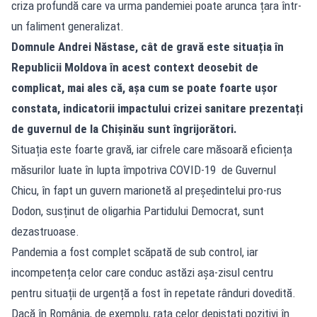
criza profundă care va urma pandemiei poate arunca țara într-
un faliment generalizat.
Domnule Andrei Năstase, cât de gravă este situația în
Republicii Moldova în acest context deosebit de
complicat, mai ales că, așa cum se poate foarte ușor
constata, indicatorii impactului crizei sanitare prezentați
de guvernul de la Chișinău sunt îngrijorători.
Situația este foarte gravă, iar cifrele care măsoară eficiența
măsurilor luate în lupta împotriva COVID-19 de Guvernul
Chicu, în fapt un guvern marionetă al președintelui pro-rus
Dodon, susținut de oligarhia Partidului Democrat, sunt
dezastruoase.
Pandemia a fost complet scăpată de sub control, iar
incompetența celor care conduc astăzi așa-zisul centru
pentru situații de urgență a fost în repetate rânduri dovedită.
Dacă în România, de exemplu, rata celor depistați pozitivi în