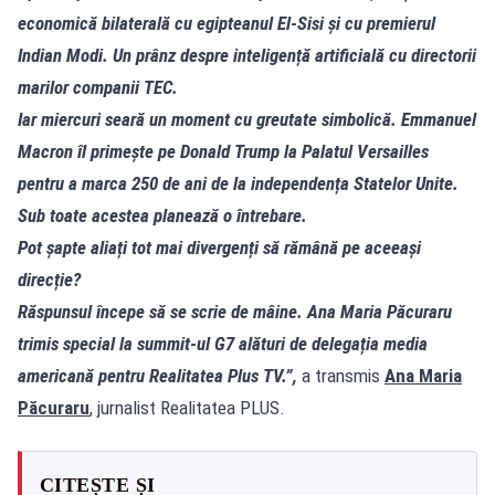
economică bilaterală cu egipteanul El-Sisi și cu premierul
Indian Modi. Un prânz despre inteligență artificială cu directorii
marilor companii TEC.
Iar miercuri seară un moment cu greutate simbolică. Emmanuel
Macron îl primește pe Donald Trump la Palatul Versailles
pentru a marca 250 de ani de la independența Statelor Unite.
Sub toate acestea planează o întrebare.
Pot șapte aliați tot mai divergenți să rămână pe aceeași
direcție?
Răspunsul începe să se scrie de mâine. Ana Maria Păcuraru
trimis special la summit-ul G7 alături de delegația media
americană pentru Realitatea Plus TV.”,
a transmis
Ana Maria
Păcuraru
, jurnalist Realitatea PLUS.
CITEȘTE ȘI