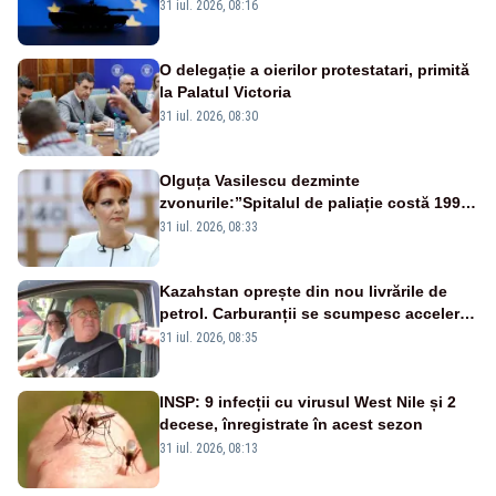
31 iul. 2026, 08:16
O delegație a oierilor protestatari, primită
la Palatul Victoria
31 iul. 2026, 08:30
Olguța Vasilescu dezminte
zvonurile:”Spitalul de paliație costă 199
de milioane de euro, nu 500 de milioane”
31 iul. 2026, 08:33
Kazahstan oprește din nou livrările de
petrol. Carburanții se scumpesc accelerat,
iar românii plătesc nota de plată
31 iul. 2026, 08:35
INSP: 9 infecții cu virusul West Nile și 2
decese, înregistrate în acest sezon
31 iul. 2026, 08:13