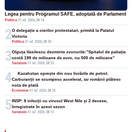
Legea pentru Programul SAFE, adoptată de Parlament
Politica
·
31 iul. 2026, 08:16
2
O delegație a oierilor protestatari, primită la Palatul
Victoria
Politica
-
31 iul. 2026, 08:30
3
Olguța Vasilescu dezminte zvonurile:”Spitalul de paliație
costă 199 de milioane de euro, nu 500 de milioane”
Sanatate
-
31 iul. 2026, 08:33
4
Kazahstan oprește din nou livrările de petrol.
Carburanții se scumpesc accelerat, iar românii plătesc
nota de plată
Economie
-
31 iul. 2026, 08:35
5
INSP: 9 infecții cu virusul West Nile și 2 decese,
înregistrate în acest sezon
Sanatate
-
31 iul. 2026, 08:13