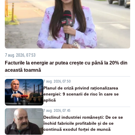
7 aug. 2026, 07:53
Facturile la energie ar putea crește cu până la 20% din
această toamnă
7 aug. 2026, 07:50
Planul de criză privind raționalizarea
energiei: 9 scenarii de risc în care se
aplică
7 aug. 2026, 07:45
Declinul industriei românești: De ce se
închid fabricile profitabile și de ce
continuă exodul forței de muncă