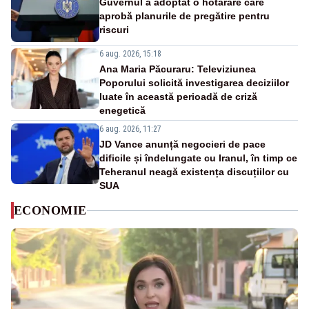
Guvernul a adoptat o hotărâre care
aprobă planurile de pregătire pentru
riscuri
6 aug. 2026, 15:18
Ana Maria Păcuraru: Televiziunea
Poporului solicită investigarea deciziilor
luate în această perioadă de criză
enegetică
6 aug. 2026, 11:27
JD Vance anunță negocieri de pace
dificile și îndelungate cu Iranul, în timp ce
Teheranul neagă existența discuțiilor cu
SUA
ECONOMIE