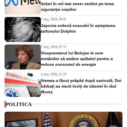
dolari în cel mai sever verdict pe tema
siguranței copiilor
7 aug. 2026, 08:01
Japonia ordonă evacuări în așteptarea
taifunului Dolphin
7 aug. 2026, 07:15
Vicepremierul lui Bolojan le cere
românilor să amâne spălatul pentru a
reduce consumul de energie
6 aug. 2026, 21:39
Vremea a făcut prăpăd după caniculă. Doi
bărbați au murit loviți de trăsnet în râul
Mureș
POLITICA