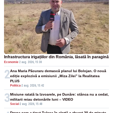
Infrastructura irigațiilor din România, lăsată în paragină
Economie
·
2 aug. 2026, 15:38
2
Ana Maria Păcuraru demască planul lui Bolojan. O nouă
ediție explozivă a emisiunii „Miza Zilei” la Realitatea
PLUS
Politica
-
2 aug. 2026, 15:42
3
Misiune ratată la Izvoarele, pe Dunăre: stânca nu a cedat,
militarii reiau detonările luni – VIDEO
Social
-
2 aug. 2026, 15:48
Drona care a ținut Tulcea în alertă a zburat 20 de minute