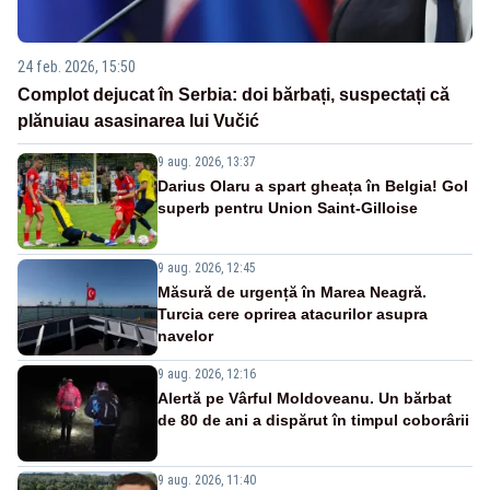
24 feb. 2026, 15:50
Complot dejucat în Serbia: doi bărbați, suspectați că
plănuiau asasinarea lui Vučić
9 aug. 2026, 13:37
Darius Olaru a spart gheața în Belgia! Gol
superb pentru Union Saint-Gilloise
9 aug. 2026, 12:45
Măsură de urgență în Marea Neagră.
Turcia cere oprirea atacurilor asupra
navelor
9 aug. 2026, 12:16
Alertă pe Vârful Moldoveanu. Un bărbat
de 80 de ani a dispărut în timpul coborârii
9 aug. 2026, 11:40