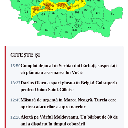
CITEȘTE ȘI
Complot dejucat în Serbia: doi bărbați, suspectați
15:50
că plănuiau asasinarea lui Vučić
Darius Olaru a spart gheața în Belgia! Gol superb
13:37
pentru Union Saint-Gilloise
Măsură de urgență în Marea Neagră. Turcia cere
12:45
oprirea atacurilor asupra navelor
Alertă pe Vârful Moldoveanu. Un bărbat de 80 de
12:16
ani a dispărut în timpul coborârii