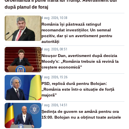
Groenlanda îi pune frână lui Trump. Avertisment dur
după planul de foraj
8 aug. 2026, 10:38
România își păstrează ratingul
recomandat investițiilor. Un semnal
pozitiv, dar și un avertisment pentru
autorități
8 aug. 2026, 08:51
Nicușor Dan, avertisment după decizia
Moody’s: „România trebuie să revină la
creștere economică”
7 aug. 2026, 15:26
PSD, replică dură pentru Bolojan:
„România este într-o situație de forță
majoră”
7 aug. 2026, 14:51
Ședința de guvern se amână pentru ora
15:00. Bolojan nu a obținut toate avizele