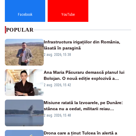
Facebook
YouTube
POPULAR
Infrastructura irigațiilor din România,
lăsată în paragină
2 aug. 2026, 15:38
Ana Maria Păcuraru demască planul lui
Bolojan. O nouă ediție explozivă a
emisiunii „Miza Zilei” la Realitatea PLUS
2 aug. 2026, 15:42
Misiune ratată la Izvoarele, pe Dunăre:
stânca nu a cedat, militarii reiau
detonările luni – VIDEO
2 aug. 2026, 15:48
Drona care a ținut Tulcea în alertă a