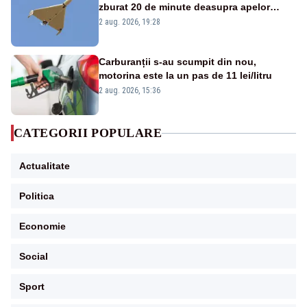
zburat 20 de minute deasupra apelor
României. Au fost ridicate două F-16
2 aug. 2026, 19:28
Carburanții s-au scumpit din nou,
motorina este la un pas de 11 lei/litru
2 aug. 2026, 15:36
CATEGORII POPULARE
Actualitate
Politica
Economie
Social
Sport