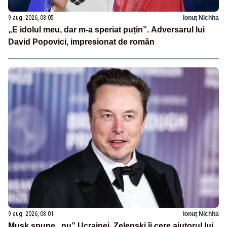
9 aug. 2026, 08:05
Ionuț Nichita
„E idolul meu, dar m-a speriat puțin”. Adversarul lui
David Popovici, impresionat de român
9 aug. 2026, 08:01
Ionuț Nichita
Musk spune „nu” Ucrainei. Zelenski îi cere ajutorul lui