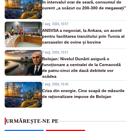
În intervalul orar de seară, consumul de
curent „a scăzut cu 200-300 de megawați”
7 aug. 2026, 10:57
ANSVSA a negociat, la Ankara, un acord
pentru facilitarea tranzitului prin Turcia al
carcaselor de ovine și bovine
7 aug. 2026, 10:51
Bolojan: Nivelul Dunării asigură o
funcționare a centralei de la Cernavodă
de patru-cinci zile dacă debitele vor
scădea
7 aug. 2026, 10:43
Criza din energie. Cine scapă de măsurile
de raționalizare impuse de Bolojan
URMĂREȘTE-NE PE