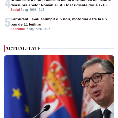
4
deasupra apelor României. Au fost ridicate două F-16
Social
-
2 aug. 2026, 19:28
5
Carburanții s-au scumpit din nou, motorina este la un
pas de 11 lei/litru
Economie
-
2 aug. 2026, 15:36
ACTUALITATE