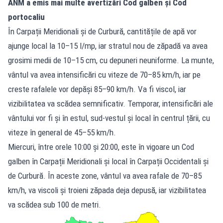
ANM a emis mai multe avertizări Cod galben și Cod
portocaliu
În Carpații Meridionali și de Curbură, cantitățile de apă vor
ajunge local la 10–15 l/mp, iar stratul nou de zăpadă va avea
grosimi medii de 10–15 cm, cu depuneri neuniforme. La munte,
vântul va avea intensificări cu viteze de 70–85 km/h, iar pe
creste rafalele vor depăși 85–90 km/h. Va fi viscol, iar
vizibilitatea va scădea semnificativ. Temporar, intensificări ale
vântului vor fi și în estul, sud-vestul și local în centrul țării, cu
viteze în general de 45–55 km/h.
Miercuri, între orele 10:00 și 20:00, este în vigoare un Cod
galben în Carpații Meridionali și local în Carpații Occidentali și
de Curbură. În aceste zone, vântul va avea rafale de 70–85
km/h, va viscoli și troieni zăpada deja depusă, iar vizibilitatea
va scădea sub 100 de metri.