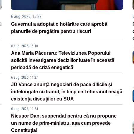
6 aug. 2026, 15:39
i
Guvernul a adoptat o hotărâre care aprobă
planurile de pregătire pentru riscuri
6 aug. 2026, 15:18
Ana Maria Păcuraru: Televiziunea Poporului
solicită investigarea deciziilor luate în această
perioadă de criză enegetică
6 aug. 2026, 11:27
JD Vance anunță negocieri de pace dificile și
îndelungate cu Iranul, în timp ce Teheranul neagă
existența discuțiilor cu SUA
6 aug. 2026, 11:24
Nicușor Dan, suspendat pentru că nu propune
un nume de prim-ministru, așa cum prevede
Constituția!