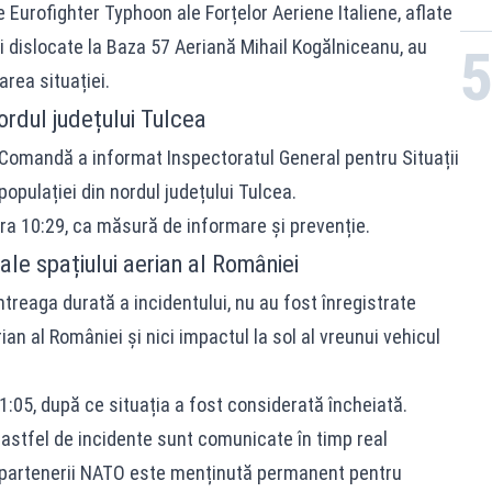
Eurofighter Typhoon ale Forțelor Aeriene Italiene, aflate
și dislocate la Baza 57 Aeriană Mihail Kogălniceanu, au
rea situației.
nordul județului Tulcea
de Comandă a informat Inspectoratul General pentru Situații
opulației din nordul județului Tulcea.
ora 10:29, ca măsură de informare și prevenție.
ale spațiului aerian al României
întreaga durată a incidentului, nu au fost înregistrate
ian al României și nici impactul la sol al vreunui vehicul
11:05, după ce situația a fost considerată încheiată.
stfel de incidente sunt comunicate în timp real
cu partenerii NATO este menținută permanent pentru