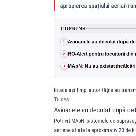
apropierea spațiului aerian rom
CUPRINS
Avioanele au decolat după det
1
RO-Alert pentru locuitorii din
2
MApN: Nu au existat încălcări 
3
În același timp, autoritățile au trans
Tulcea.
Avioanele au decolat după det
Potrivit MApN, sistemele de supraveghe
aeriene aflate la aproximativ 20 de kil