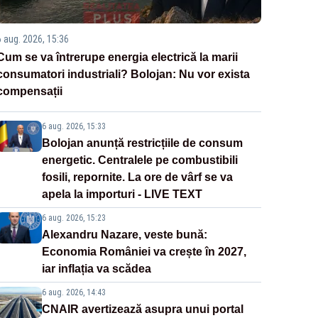
6 aug. 2026, 15:36
Cum se va întrerupe energia electrică la marii
consumatori industriali? Bolojan: Nu vor exista
compensații
6 aug. 2026, 15:33
Bolojan anunță restricțiile de consum
energetic. Centralele pe combustibili
fosili, repornite. La ore de vârf se va
apela la importuri - LIVE TEXT
6 aug. 2026, 15:23
Alexandru Nazare, veste bună:
Economia României va crește în 2027,
iar inflația va scădea
6 aug. 2026, 14:43
CNAIR avertizează asupra unui portal