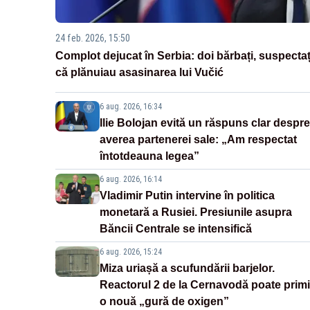
24 feb. 2026, 15:50
Complot dejucat în Serbia: doi bărbați, suspectaț
că plănuiau asasinarea lui Vučić
6 aug. 2026, 16:34
Ilie Bolojan evită un răspuns clar despre
averea partenerei sale: „Am respectat
întotdeauna legea”
6 aug. 2026, 16:14
Vladimir Putin intervine în politica
monetară a Rusiei. Presiunile asupra
Băncii Centrale se intensifică
6 aug. 2026, 15:24
Miza uriașă a scufundării barjelor.
Reactorul 2 de la Cernavodă poate primi
o nouă „gură de oxigen”