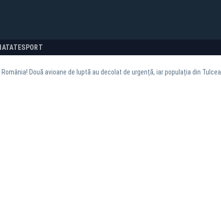
NATATE
SPORT
n România! Două avioane de luptă au decolat de urgență, iar populația din Tulcea