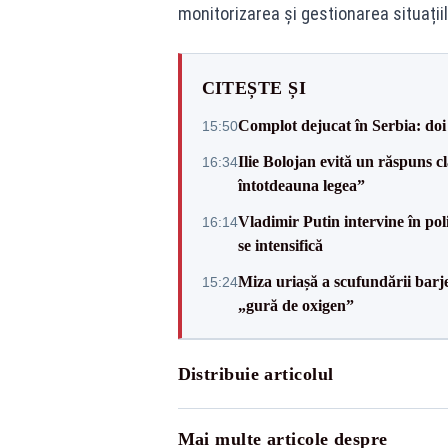
monitorizarea și gestionarea situațiil
CITEȘTE ȘI
Complot dejucat în Serbia: doi 
15:50
Ilie Bolojan evită un răspuns c
16:34
întotdeauna legea”
Vladimir Putin intervine în pol
16:14
se intensifică
Miza uriașă a scufundării barj
15:24
„gură de oxigen”
Distribuie articolul
Mai multe articole despre