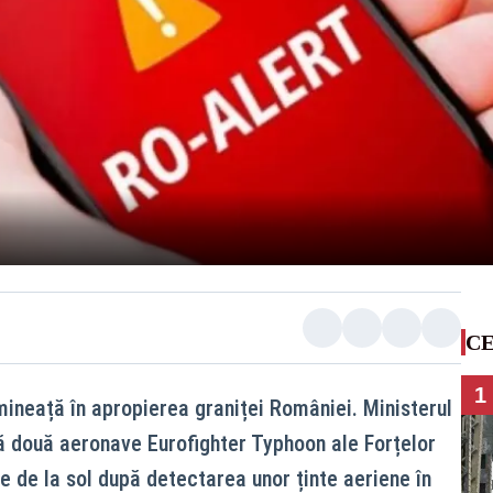
CE
1
ineață în apropierea graniței României. Ministerul
ă două aeronave Eurofighter Typhoon ale Forțelor
te de la sol după detectarea unor ținte aeriene în