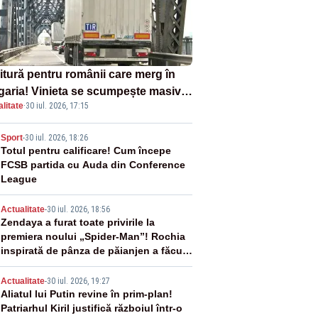
itură pentru românii care merg în
garia! Vinieta se scumpește masiv
litate
·
30 iul. 2026, 17:15
la 1 august
2
Sport
-
30 iul. 2026, 18:26
Totul pentru calificare! Cum începe
FCSB partida cu Auda din Conference
League
3
Actualitate
-
30 iul. 2026, 18:56
Zendaya a furat toate privirile la
premiera noului „Spider-Man”! Rochia
inspirată de pânza de păianjen a făcut
senzație
4
Actualitate
-
30 iul. 2026, 19:27
Aliatul lui Putin revine în prim-plan!
Patriarhul Kiril justifică războiul într-o