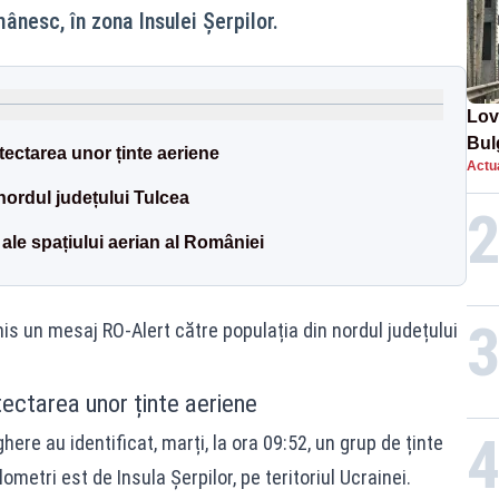
ânesc, în zona Insulei Șerpilor.
Lov
Bul
ectarea unor ținte aeriene
Actua
de 
 nordul județului Tulcea
ale spațiului aerian al României
mis un mesaj RO-Alert către populația din nordul județului
ectarea unor ținte aeriene
re au identificat, marți, la ora 09:52, un grup de ținte
ometri est de Insula Șerpilor, pe teritoriul Ucrainei.