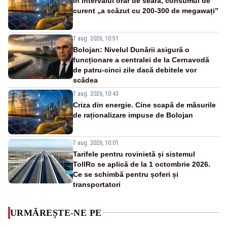
În intervalul orar de seară, consumul de
curent „a scăzut cu 200-300 de megawați”
7 aug. 2026, 10:51
Bolojan: Nivelul Dunării asigură o
funcționare a centralei de la Cernavodă
de patru-cinci zile dacă debitele vor
scădea
7 aug. 2026, 10:43
Criza din energie. Cine scapă de măsurile
de raționalizare impuse de Bolojan
7 aug. 2026, 10:01
Tarifele pentru rovinietă și sistemul
TollRo se aplică de la 1 octombrie 2026.
Ce se schimbă pentru șoferi și
transportatori
URMĂREȘTE-NE PE