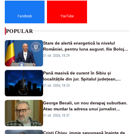
Facebook
YouTube
POPULAR
Stare de alertă energetică la nivelul
României, pentru luna august. Ilie Bolojan
a anunțat importuri și posibile restricții –
31 iul. 2026, 18:29
VIDEO
Pană masivă de curent în Sibiu și
localitățile din jur. Spitalul județean,
semafoarele, rețelele de telefonie, grav
31 iul. 2026, 18:33
afectate
George Becali, un nou derapaj suburban.
Atac murdar la adresa unui jurnalist
sportiv – AUDIO
31 iul. 2026, 18:37
Cristi Chivu, ironie savuroasă înainte de