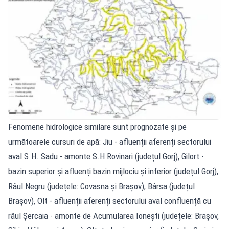
Fenomene hidrologice similare sunt prognozate și pe
următoarele cursuri de apă: Jiu - afluenții aferenți sectorului
aval S.H. Sadu - amonte S.H Rovinari (județul Gorj), Gilort -
bazin superior și afluenți bazin mijlociu și inferior (județul Gorj),
Râul Negru (județele: Covasna și Brașov), Bârsa (județul
Brașov), Olt - afluenții aferenți sectorului aval confluență cu
râul Șercaia - amonte de Acumularea Ionești (județele: Brașov,