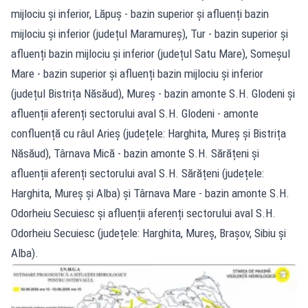
mijlociu și inferior, Lăpuș - bazin superior și afluenți bazin
mijlociu și inferior (județul Maramureș), Tur - bazin superior și
afluenți bazin mijlociu și inferior (județul Satu Mare), Someșul
Mare - bazin superior și afluenți bazin mijlociu și inferior
(județul Bistrița Năsăud), Mureș - bazin amonte S.H. Glodeni și
afluenții aferenți sectorului aval S.H. Glodeni - amonte
confluență cu râul Arieș (județele: Harghita, Mureș și Bistrița
Năsăud), Târnava Mică - bazin amonte S.H. Sărățeni și
afluenții aferenți sectorului aval S.H. Sărățeni (județele:
Harghita, Mureș și Alba) și Târnava Mare - bazin amonte S.H.
Odorheiu Secuiesc și afluenții aferenți sectorului aval S.H.
Odorheiu Secuiesc (județele: Harghita, Mureș, Brașov, Sibiu și
Alba).