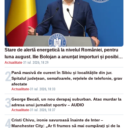
Stare de alertă energetică la nivelul României, pentru
luna august. Ilie Bolojan a anunțat importuri și posibile
Actualitate
·
31 iul. 2026, 18:29
restricții – VIDEO
2
Pană masivă de curent în Sibiu și localitățile din jur.
Spitalul județean, semafoarele, rețelele de telefonie, grav
afectate
Actualitate
-
31 iul. 2026, 18:33
3
George Becali, un nou derapaj suburban. Atac murdar la
adresa unui jurnalist sportiv – AUDIO
Actualitate
-
31 iul. 2026, 18:37
4
Cristi Chivu, ironie savuroasă înainte de Inter –
Manchester City: „Ar fi frumos să mai cumpărați și de la