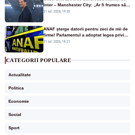
Inter – Manchester City: „Ar fi frumos să
mai cumpărați și de la noi”
31 iul. 2026, 19:35
ANAF șterge datorii pentru zeci de mii de
firme! Parlamentul a adoptat legea privind
amnistia fiscală
31 iul. 2026, 18:21
CATEGORII POPULARE
Actualitate
Politica
Economie
Social
Sport