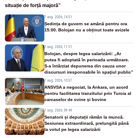
situație de forță majoră”
7 aug. 2026, 14:51
Ședința de guvern se amână pentru ora
15:00. Bolojan nu a obținut toate avizele
7 aug. 2026, 11:51
Bolojan, despre legea salarizării: „Ar
putea fi adoptată în perioada următoare.
S-a întârziat depunerea din cauza unor
discursuri iresponsabile în spaţiul public”
7 aug. 2026, 10:57
ANSVSA a negociat, la Ankara, un acord
pentru facilitarea tranzitului prin Turcia al
carcaselor de ovine și bovine
7 aug. 2026, 09:49
Senatorii și deputații rămân la muncă.
Sesiunea extraordinară, prelungită până
la votul pe legea salarizării