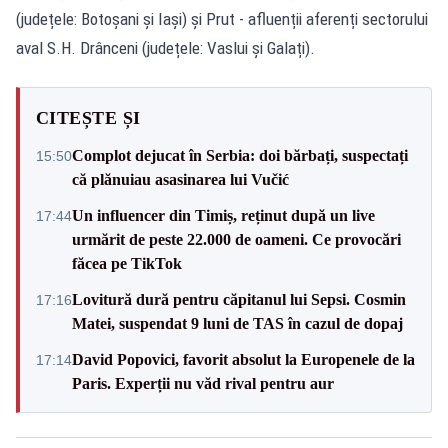
(județele: Botoșani și Iași) și Prut - afluenții aferenți sectorului
aval S.H. Drânceni (județele: Vaslui și Galați).
CITEȘTE ȘI
Complot dejucat în Serbia: doi bărbați, suspectați
15:50
că plănuiau asasinarea lui Vučić
Un influencer din Timiș, reținut după un live
17:44
urmărit de peste 22.000 de oameni. Ce provocări
făcea pe TikTok
Lovitură dură pentru căpitanul lui Sepsi. Cosmin
17:16
Matei, suspendat 9 luni de TAS în cazul de dopaj
David Popovici, favorit absolut la Europenele de la
17:14
Paris. Experții nu văd rival pentru aur