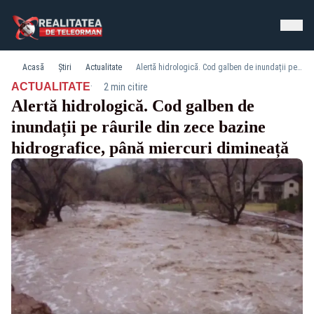
Acasă
Știri
Actualitate
Alertă hidrologică. Cod galben de inundații pe râurile din zece bazine hidrografice, până miercuri dimineață
·
ACTUALITATE
2 min citire
Alertă hidrologică. Cod galben de
inundații pe râurile din zece bazine
hidrografice, până miercuri dimineață