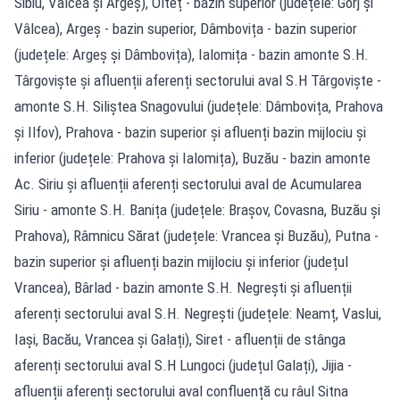
Sibiu, Vâlcea și Argeș), Olteț - bazin superior (județele: Gorj și
Vâlcea), Argeș - bazin superior, Dâmbovița - bazin superior
(județele: Argeș și Dâmbovița), Ialomița - bazin amonte S.H.
Târgoviște și afluenții aferenți sectorului aval S.H Târgoviște -
amonte S.H. Siliștea Snagovului (județele: Dâmbovița, Prahova
și Ilfov), Prahova - bazin superior și afluenți bazin mijlociu și
inferior (județele: Prahova și Ialomița), Buzău - bazin amonte
Ac. Siriu și afluenții aferenți sectorului aval de Acumularea
Siriu - amonte S.H. Banița (județele: Brașov, Covasna, Buzău și
Prahova), Râmnicu Sărat (județele: Vrancea și Buzău), Putna -
bazin superior și afluenți bazin mijlociu și inferior (județul
Vrancea), Bârlad - bazin amonte S.H. Negrești și afluenții
aferenți sectorului aval S.H. Negrești (județele: Neamț, Vaslui,
Iași, Bacău, Vrancea și Galați), Siret - afluenții de stânga
aferenți sectorului aval S.H Lungoci (județul Galați), Jijia -
afluenții aferenți sectorului aval confluență cu râul Sitna