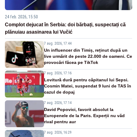
24 feb. 2026, 15:50
Complot dejucat în Serbia: doi bărbați, suspectați că
plănuiau asasinarea lui Vučić
7 aug. 2026, 17:44
Un influencer din Timiș, reținut după un
live urmărit de peste 22.000 de oameni. Ce
provocări făcea pe TikTok
7 aug. 2026, 17:16
Lovitură dură pentru căpitanul lui Sepsi.
Cosmin Matei, suspendat 9 luni de TAS în
cazul de dopaj
7 aug. 2026, 17:14
David Popovici, favorit absolut la
Europenele de la Paris. Experții nu văd
rival pentru aur
7 aug. 2026, 16:29