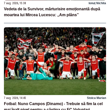
7 aug. 2026, 15:38
Ionuț Nichita
Vedeta de la Survivor, mărturisire emoționantă după
moartea lui Mircea Lucescu: „Am plâns”
7 aug. 2026, 14:45
Stoica Marian
Fotbal: Nuno Campos (Dinamo) - Trebuie să fim la cel
mai înalt nivel pentru a câștiga cu FC Voluntari