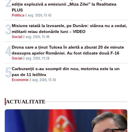
2
ediție explozivă a emisiunii „Miza Zilei” la Realitatea
PLUS
Politica
-
2 aug. 2026, 15:42
3
Misiune ratată la Izvoarele, pe Dunăre: stânca nu a cedat,
militarii reiau detonările luni – VIDEO
Social
-
2 aug. 2026, 15:48
4
Drona care a ținut Tulcea în alertă a zburat 20 de minute
deasupra apelor României. Au fost ridicate două F-16
Social
-
2 aug. 2026, 19:28
5
Carburanții s-au scumpit din nou, motorina este la un
pas de 11 lei/litru
Economie
-
2 aug. 2026, 15:36
ACTUALITATE