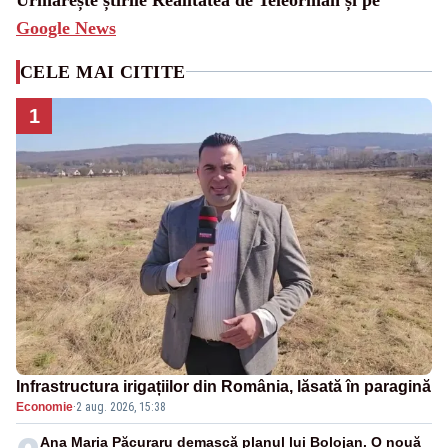
Google News
CELE MAI CITITE
1
Infrastructura irigațiilor din România, lăsată în paragină
Economie
·
2 aug. 2026, 15:38
Ana Maria Păcuraru demască planul lui Bolojan. O nouă