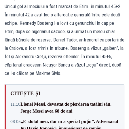
Unicul gol al meciului a fost marcat de Etim. în minutul 45+2.
În minutul 42 a avut loc o altercaţie generală între cele două
echipe. Kennedy Boateng l-a lovit cu genunchiul în cap pe
Etim, după ce nigerianul căzuse, şi a urmat un meleu chiar
lângă băncile de rezerve. Daniel Tudor, antrenorul cu portarii de
la Craiova, a fost trimis în tribune. Boateng a văzut „galben”, la
fel şi Alexandru Creţu, rezerva oltenilor. În minutul 45+6,
căpitanul craiovean Nicuşor Bancu a văzut „roşu” direct, după
ce l-a călcat pe Maxime Sivis.
CITEȘTE ȘI
Lionel Messi, devastat de pierderea tatălui său.
11:10
Jorge Messi avea 68 de ani
„E idolul meu, dar m-a speriat puțin”. Adversarul
08:05
lui David Popovici, impresionat de român