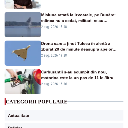
Misiune ratată la Izvoarele, pe Dunăre:
stânca nu a cedat, militarii reiau
detonările luni – VIDEO
2 aug. 2026, 15:48
Drona care a ținut Tulcea în alertă a
zburat 20 de minute deasupra apelor
României. Au fost ridicate două F-16
2 aug. 2026, 19:28
Carburanții s-au scumpit din nou,
motorina este la un pas de 11 lei/litru
2 aug. 2026, 15:36
CATEGORII POPULARE
Actualitate
Politica