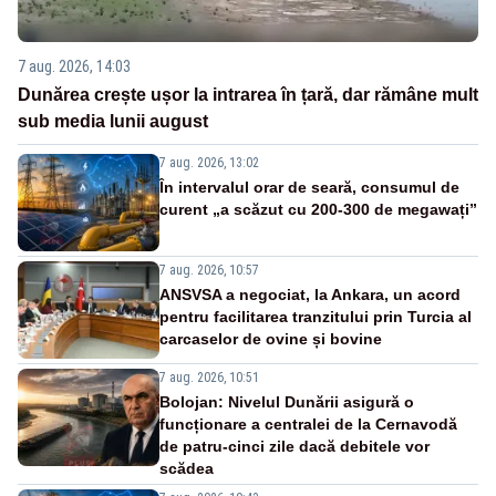
7 aug. 2026, 14:03
Dunărea crește ușor la intrarea în țară, dar rămâne mult
sub media lunii august
7 aug. 2026, 13:02
În intervalul orar de seară, consumul de
curent „a scăzut cu 200-300 de megawați”
7 aug. 2026, 10:57
ANSVSA a negociat, la Ankara, un acord
pentru facilitarea tranzitului prin Turcia al
carcaselor de ovine și bovine
7 aug. 2026, 10:51
Bolojan: Nivelul Dunării asigură o
funcționare a centralei de la Cernavodă
de patru-cinci zile dacă debitele vor
scădea