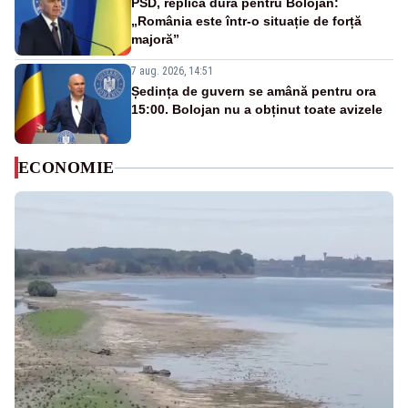
PSD, replică dură pentru Bolojan:
„România este într-o situație de forță
majoră”
7 aug. 2026, 14:51
Ședința de guvern se amână pentru ora
15:00. Bolojan nu a obținut toate avizele
ECONOMIE