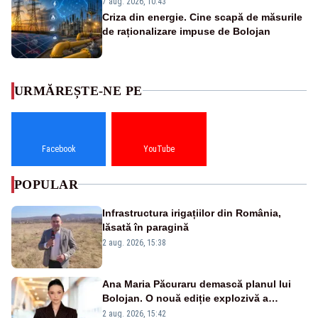
7 aug. 2026, 10:43
Criza din energie. Cine scapă de măsurile
de raționalizare impuse de Bolojan
URMĂREȘTE-NE PE
Facebook
YouTube
POPULAR
Infrastructura irigațiilor din România,
lăsată în paragină
2 aug. 2026, 15:38
Ana Maria Păcuraru demască planul lui
Bolojan. O nouă ediție explozivă a
emisiunii „Miza Zilei” la Realitatea PLUS
2 aug. 2026, 15:42