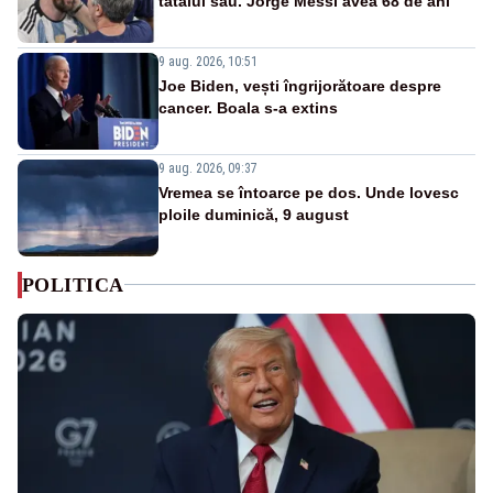
tatălui său. Jorge Messi avea 68 de ani
9 aug. 2026, 10:51
Joe Biden, vești îngrijorătoare despre
cancer. Boala s-a extins
9 aug. 2026, 09:37
Vremea se întoarce pe dos. Unde lovesc
ploile duminică, 9 august
POLITICA