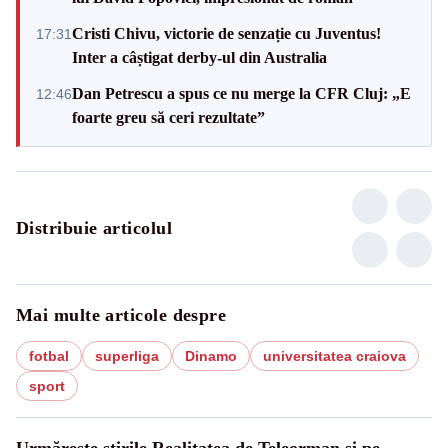
Cristi Chivu, victorie de senzație cu Juventus!
17:31
Inter a câștigat derby-ul din Australia
Dan Petrescu a spus ce nu merge la CFR Cluj: „E
12:46
foarte greu să ceri rezultate”
Distribuie articolul
Mai multe articole despre
fotbal
superliga
Dinamo
universitatea craiova
sport
Urmărește știrile Realitatea de Teleorman și pe