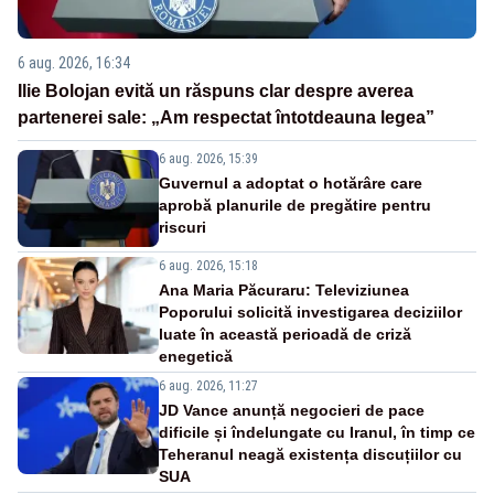
6 aug. 2026, 16:34
Ilie Bolojan evită un răspuns clar despre averea
partenerei sale: „Am respectat întotdeauna legea”
6 aug. 2026, 15:39
Guvernul a adoptat o hotărâre care
aprobă planurile de pregătire pentru
riscuri
6 aug. 2026, 15:18
Ana Maria Păcuraru: Televiziunea
Poporului solicită investigarea deciziilor
luate în această perioadă de criză
enegetică
6 aug. 2026, 11:27
JD Vance anunță negocieri de pace
dificile și îndelungate cu Iranul, în timp ce
Teheranul neagă existența discuțiilor cu
SUA