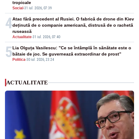
tropicale
Social
-
31 iul. 2026, 07:39
4
Atac fără precedent al Rusiei. O fabrică de drone din Kiev
deținută de o companie americană, distrusă de o rachetă
rusească
Actualitate
-
31 iul. 2026, 07:40
5
Lia Olguța Vasilescu: ”Ce se întâmplă în sănătate este o
bătaie de joc. Se guvernează extraordinar de prost”
Politica
-
30 iul. 2026, 23:24
ACTUALITATE