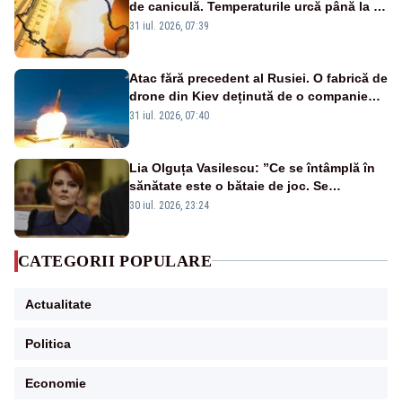
de caniculă. Temperaturile urcă până la 38
de grade, iar nopțile devin tropicale
31 iul. 2026, 07:39
Atac fără precedent al Rusiei. O fabrică de
drone din Kiev deținută de o companie
americană, distrusă de o rachetă
31 iul. 2026, 07:40
rusească
Lia Olguța Vasilescu: ”Ce se întâmplă în
sănătate este o bătaie de joc. Se
guvernează extraordinar de prost”
30 iul. 2026, 23:24
CATEGORII POPULARE
Actualitate
Politica
Economie