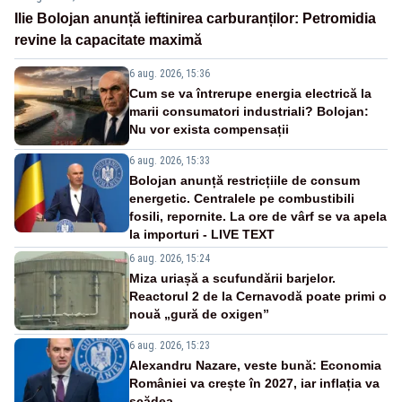
Ilie Bolojan anunță ieftinirea carburanților: Petromidia
revine la capacitate maximă
6 aug. 2026, 15:36
Cum se va întrerupe energia electrică la
marii consumatori industriali? Bolojan:
Nu vor exista compensații
6 aug. 2026, 15:33
Bolojan anunță restricțiile de consum
energetic. Centralele pe combustibili
fosili, repornite. La ore de vârf se va apela
la importuri - LIVE TEXT
6 aug. 2026, 15:24
Miza uriașă a scufundării barjelor.
Reactorul 2 de la Cernavodă poate primi o
nouă „gură de oxigen”
6 aug. 2026, 15:23
Alexandru Nazare, veste bună: Economia
României va crește în 2027, iar inflația va
scădea