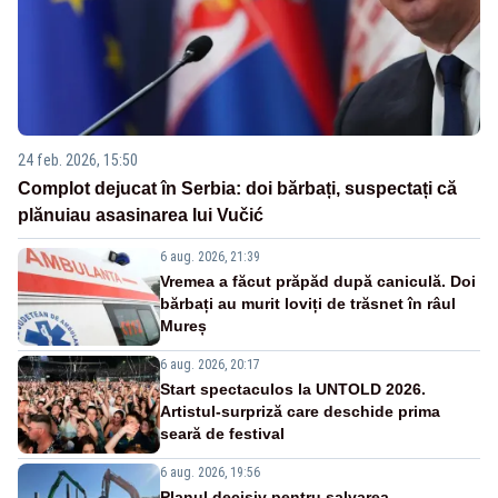
24 feb. 2026, 15:50
Complot dejucat în Serbia: doi bărbați, suspectați că
plănuiau asasinarea lui Vučić
6 aug. 2026, 21:39
Vremea a făcut prăpăd după caniculă. Doi
bărbați au murit loviți de trăsnet în râul
Mureș
6 aug. 2026, 20:17
Start spectaculos la UNTOLD 2026.
Artistul-surpriză care deschide prima
seară de festival
6 aug. 2026, 19:56
Planul decisiv pentru salvarea