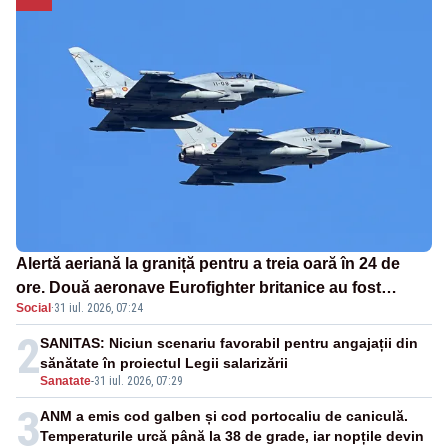
Alertă aeriană la graniță pentru a treia oară în 24 de
ore. Două aeronave Eurofighter britanice au fost
Social
·
31 iul. 2026, 07:24
ridicate de la sol
2
SANITAS: Niciun scenariu favorabil pentru angajații din
sănătate în proiectul Legii salarizării
Sanatate
-
31 iul. 2026, 07:29
3
ANM a emis cod galben și cod portocaliu de caniculă.
Temperaturile urcă până la 38 de grade, iar nopțile devin