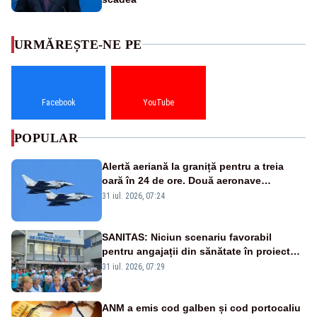
URMĂREȘTE-NE PE
Facebook
YouTube
POPULAR
Alertă aeriană la graniță pentru a treia
oară în 24 de ore. Două aeronave
Eurofighter britanice au fost ridicate de la
31 iul. 2026, 07:24
sol
SANITAS: Niciun scenariu favorabil
pentru angajații din sănătate în proiectul
Legii salarizării
31 iul. 2026, 07:29
ANM a emis cod galben și cod portocaliu