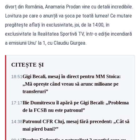
divorț din România, Anamaria Prodan vine cu detalii incredibile.
Lovitura pe care o anunță va șoca pe toată lumea! Ce mutare
pregătește aflați în exclusivitate, joi, de la 14:00, în
exclusivitate la Realitatea Sportivă TV, într-o ediție incendiară
a emisiunii Unu' la 1, cu Claudiu Giurgea.
CITEȘTE ȘI
Gigi Becali, mesaj în direct pentru MM Stoica:
18:51
„Mă oprește când vreau să arunc milioane pe
transferuri”
Ilie Dumitrescu îl apără pe Gigi Becali: „Problema
17:17
de la FCSB nu este patronul”
Patronul CFR Cluj, mesaj fără precedent: „Cât să
14:38
mai pierd bani?”