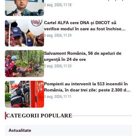
3 aug. 2026, 11:18
Cartel ALFA cere DNA și DIICOT să
verifice modul în care au fost închise
centralele pe cărbune
3 aug. 2026, 11:29
Salvamont România, 56 de apeluri de
urgență în 24 de ore
3 aug. 2026, 11:33
Pompierii au intervenit la 513 incendii în
România, în doar trei zile: peste 2.300 de
hectare de teren au fost afectate
3 aug. 2026, 11:11
CATEGORII POPULARE
Actualitate