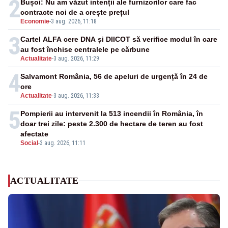
2
Bușoi: Nu am văzut intenții ale furnizorilor care fac
contracte noi de a crește prețul
Economie
-
3 aug. 2026, 11:18
3
Cartel ALFA cere DNA și DIICOT să verifice modul în care
au fost închise centralele pe cărbune
Actualitate
-
3 aug. 2026, 11:29
4
Salvamont România, 56 de apeluri de urgență în 24 de
ore
Actualitate
-
3 aug. 2026, 11:33
5
Pompierii au intervenit la 513 incendii în România, în
doar trei zile: peste 2.300 de hectare de teren au fost
afectate
Social
-
3 aug. 2026, 11:11
ACTUALITATE