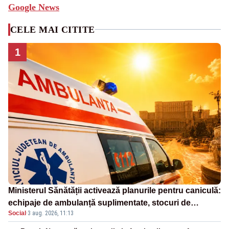
Google News
CELE MAI CITITE
1
Ministerul Sănătății activează planurile pentru caniculă:
echipaje de ambulanță suplimentate, stocuri de
Social
·
3 aug. 2026, 11:13
medicamente verificate și puncte de apă în spațiile
publice