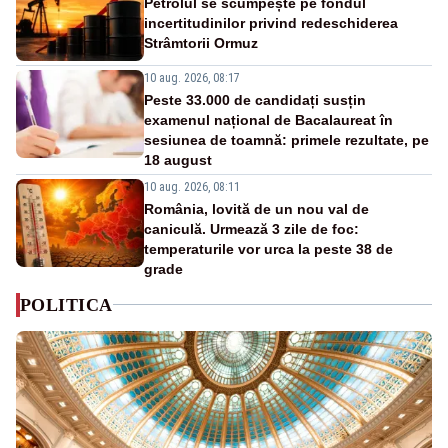
Petrolul se scumpește pe fondul
incertitudinilor privind redeschiderea
Strâmtorii Ormuz
10 aug. 2026, 08:17
Peste 33.000 de candidați susțin
examenul național de Bacalaureat în
sesiunea de toamnă: primele rezultate, pe
18 august
10 aug. 2026, 08:11
România, lovită de un nou val de
caniculă. Urmează 3 zile de foc:
temperaturile vor urca la peste 38 de
grade
POLITICA