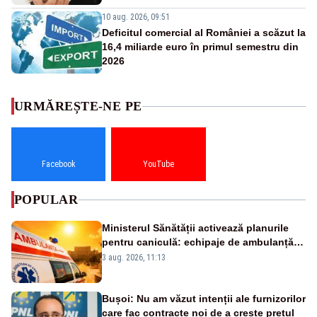
10 aug. 2026, 09:51
Deficitul comercial al României a scăzut la
16,4 miliarde euro în primul semestru din
2026
URMĂREȘTE-NE PE
Facebook
YouTube
POPULAR
Ministerul Sănătății activează planurile
pentru caniculă: echipaje de ambulanță
suplimentate, stocuri de medicamente
3 aug. 2026, 11:13
verificate și puncte de apă în spațiile
publice
Bușoi: Nu am văzut intenții ale furnizorilor
care fac contracte noi de a crește prețul