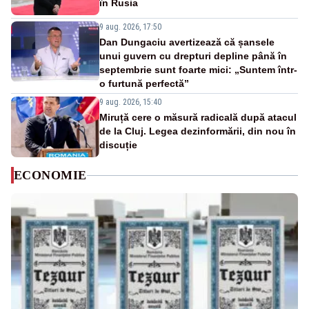
în Rusia
9 aug. 2026, 17:50
Dan Dungaciu avertizează că șansele
unui guvern cu drepturi depline până în
septembrie sunt foarte mici: „Suntem într-
o furtună perfectă”
9 aug. 2026, 15:40
Miruță cere o măsură radicală după atacul
de la Cluj. Legea dezinformării, din nou în
discuție
ECONOMIE