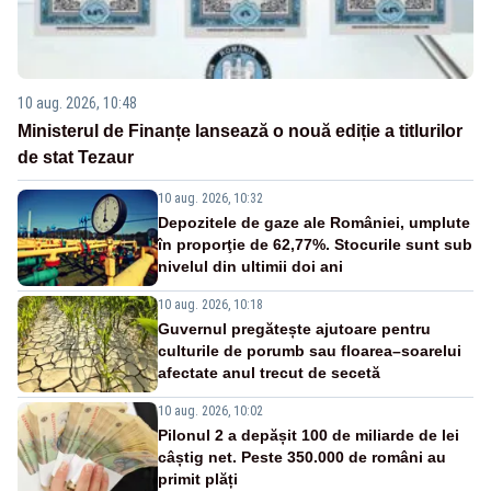
10 aug. 2026, 10:48
Ministerul de Finanțe lansează o nouă ediție a titlurilor
de stat Tezaur
10 aug. 2026, 10:32
Depozitele de gaze ale României, umplute
în proporţie de 62,77%. Stocurile sunt sub
nivelul din ultimii doi ani
10 aug. 2026, 10:18
Guvernul pregătește ajutoare pentru
culturile de porumb sau floarea–soarelui
afectate anul trecut de secetă
10 aug. 2026, 10:02
Pilonul 2 a depășit 100 de miliarde de lei
câștig net. Peste 350.000 de români au
primit plăți