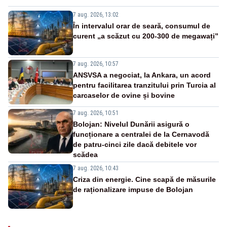
7 aug. 2026, 13:02
În intervalul orar de seară, consumul de
curent „a scăzut cu 200-300 de megawați”
7 aug. 2026, 10:57
ANSVSA a negociat, la Ankara, un acord
pentru facilitarea tranzitului prin Turcia al
carcaselor de ovine și bovine
7 aug. 2026, 10:51
Bolojan: Nivelul Dunării asigură o
funcționare a centralei de la Cernavodă
de patru-cinci zile dacă debitele vor
scădea
7 aug. 2026, 10:43
Criza din energie. Cine scapă de măsurile
de raționalizare impuse de Bolojan