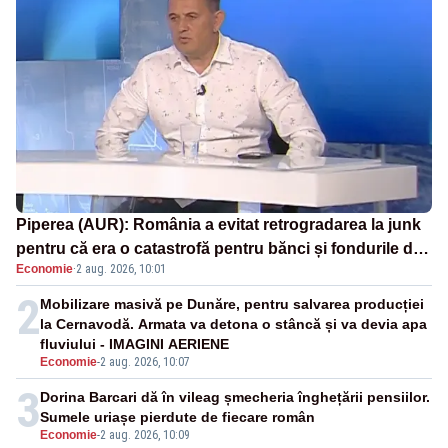
Piperea (AUR): România a evitat retrogradarea la junk
pentru că era o catastrofă pentru bănci și fondurile de
Economie
·
2 aug. 2026, 10:01
pensii
2
Mobilizare masivă pe Dunăre, pentru salvarea producției
la Cernavodă. Armata va detona o stâncă și va devia apa
fluviului - IMAGINI AERIENE
Economie
-
2 aug. 2026, 10:07
3
Dorina Barcari dă în vileag șmecheria înghețării pensiilor.
Sumele uriașe pierdute de fiecare român
Economie
-
2 aug. 2026, 10:09