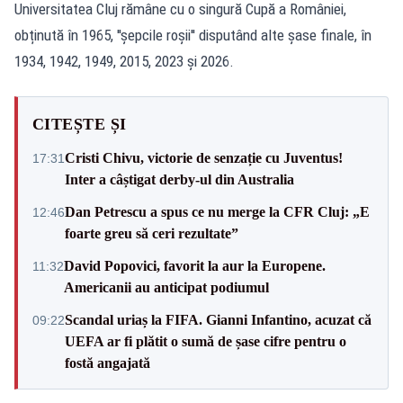
Universitatea Cluj rămâne cu o singură Cupă a României,
obținută în 1965, ''șepcile roșii'' disputând alte șase finale, în
1934, 1942, 1949, 2015, 2023 și 2026.
CITEȘTE ȘI
Cristi Chivu, victorie de senzație cu Juventus!
17:31
Inter a câștigat derby-ul din Australia
Dan Petrescu a spus ce nu merge la CFR Cluj: „E
12:46
foarte greu să ceri rezultate”
David Popovici, favorit la aur la Europene.
11:32
Americanii au anticipat podiumul
Scandal uriaș la FIFA. Gianni Infantino, acuzat că
09:22
UEFA ar fi plătit o sumă de șase cifre pentru o
fostă angajată