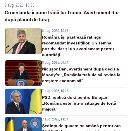
8 aug. 2026, 13:35
Groenlanda îi pune frână lui Trump. Avertisment dur
după planul de foraj
8 aug. 2026, 10:38
România își păstrează ratingul
recomandat investițiilor. Un semnal
pozitiv, dar și un avertisment pentru
autorități
8 aug. 2026, 08:51
Nicușor Dan, avertisment după decizia
Moody’s: „România trebuie să revină la
creștere economică”
7 aug. 2026, 15:26
PSD, replică dură pentru Bolojan:
„România este într-o situație de forță
majoră”
7 aug. 2026, 14:51
Ședința de guvern se amână pentru ora