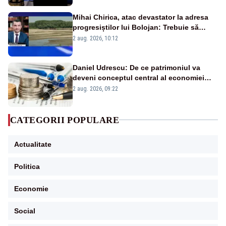
Mihai Chirica, atac devastator la adresa
progresiștilor lui Bolojan: Trebuie să
protejăm și natura, dar nu șținem omaneii
2 aug. 2026, 10:12
în stare permanentă de alertă
Daniel Udrescu: De ce patrimoniul va
deveni conceptul central al economiei
viitoare?
2 aug. 2026, 09:22
CATEGORII POPULARE
Actualitate
Politica
Economie
Social