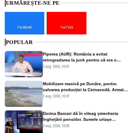
URMĂREȘTE-NE PE
Facebook
YouTube
POPULAR
Piperea (AUR): România a evitat
retrogradarea la junk pentru că era o
catastrofă pentru bănci și fondurile de
2 aug. 2026, 10:01
pensii
Mobilizare masivă pe Dunăre, pentru
salvarea producției la Cernavodă. Armata
va detona o stâncă și va devia apa
2 aug. 2026, 10:07
fluviului - IMAGINI AERIENE
Dorina Barcari dă în vileag șmecheria
înghețării pensiilor. Sumele uriașe
pierdute de fiecare român
2 aug. 2026, 10:09