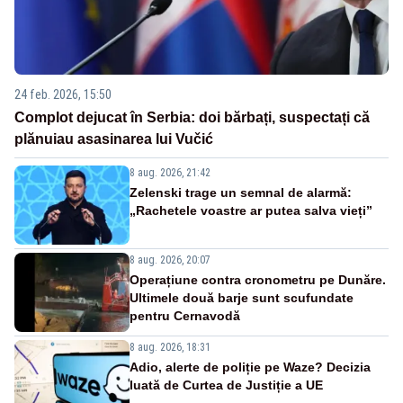
24 feb. 2026, 15:50
Complot dejucat în Serbia: doi bărbați, suspectați că
plănuiau asasinarea lui Vučić
8 aug. 2026, 21:42
Zelenski trage un semnal de alarmă:
„Rachetele voastre ar putea salva vieți”
8 aug. 2026, 20:07
Operațiune contra cronometru pe Dunăre.
Ultimele două barje sunt scufundate
pentru Cernavodă
8 aug. 2026, 18:31
Adio, alerte de poliție pe Waze? Decizia
luată de Curtea de Justiție a UE