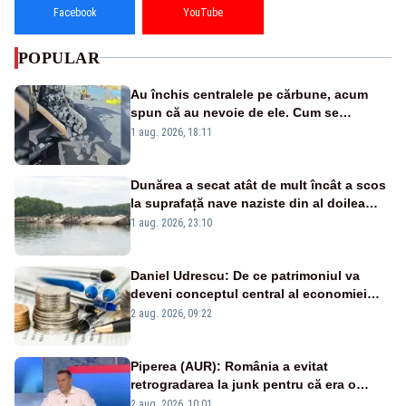
Facebook
YouTube
POPULAR
Au închis centralele pe cărbune, acum
spun că au nevoie de ele. Cum se
pasează vina în plină criză energetică
1 aug. 2026, 18:11
Dunărea a secat atât de mult încât a scos
la suprafață nave naziste din al doilea
război mondial
1 aug. 2026, 23:10
Daniel Udrescu: De ce patrimoniul va
deveni conceptul central al economiei
viitoare?
2 aug. 2026, 09:22
Piperea (AUR): România a evitat
retrogradarea la junk pentru că era o
catastrofă pentru bănci și fondurile de
2 aug. 2026, 10:01