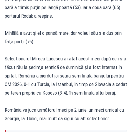
oară a trimis puţin pe lângă poartă (53), iar a doua oară (65)
portarul Rodak a respins.
Mihăilă a avut şi el o şansă mare, dar voleul său s-a dus prin
faţa porţii (76).
Selecţionerul Mircea Lucescu a ratat acest meci după ce i s-a
făcut rău la şedinţa tehnică de duminică şi a fost internat în
spital. România a pierdut joi seara semifinala barajului pentru
CM 2026, 0-1 cu Turcia, la Istanbul, în timp ce Slovacia a cedat
pe teren propriu cu Kosovo (3-4), în semifinala altui baraj.
România va juca următorul meci pe 2 iunie, un meci amical cu
Georgia, la Tbilisi, mai mult ca sigur cu alt selecţioner.