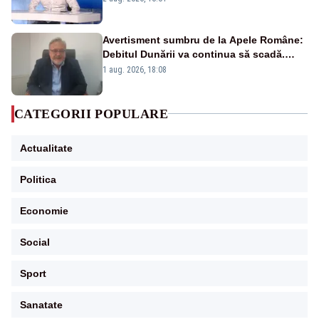
pensii
Avertisment sumbru de la Apele Române:
Debitul Dunării va continua să scadă.
Cernavodă s-ar putea închide în 4 zile
1 aug. 2026, 18:08
CATEGORII POPULARE
Actualitate
Politica
Economie
Social
Sport
Sanatate