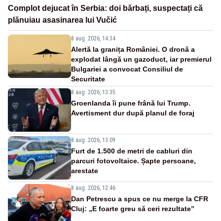
Complot dejucat în Serbia: doi bărbați, suspectați că
plănuiau asasinarea lui Vučić
8 aug. 2026, 14:34
Alertă la granița României. O dronă a
explodat lângă un gazoduct, iar premierul
Bulgariei a convocat Consiliul de
Securitate
8 aug. 2026, 13:35
Groenlanda îi pune frână lui Trump.
Avertisment dur după planul de foraj
8 aug. 2026, 13:09
Furt de 1.500 de metri de cabluri din
parcuri fotovoltaice. Șapte persoane,
arestate
8 aug. 2026, 12:46
Dan Petrescu a spus ce nu merge la CFR
Cluj: „E foarte greu să ceri rezultate”