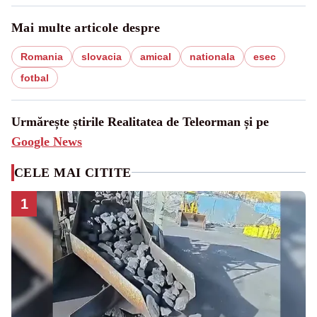
Mai multe articole despre
Romania
slovacia
amical
nationala
esec
fotbal
Urmărește știrile Realitatea de Teleorman și pe
Google News
CELE MAI CITITE
1