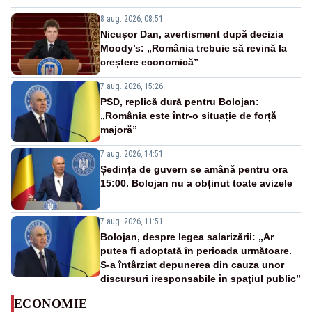
8 aug. 2026, 08:51
Nicușor Dan, avertisment după decizia
Moody’s: „România trebuie să revină la
creștere economică”
7 aug. 2026, 15:26
PSD, replică dură pentru Bolojan:
„România este într-o situație de forță
majoră”
7 aug. 2026, 14:51
Ședința de guvern se amână pentru ora
15:00. Bolojan nu a obținut toate avizele
7 aug. 2026, 11:51
Bolojan, despre legea salarizării: „Ar
putea fi adoptată în perioada următoare.
S-a întârziat depunerea din cauza unor
discursuri iresponsabile în spaţiul public”
ECONOMIE