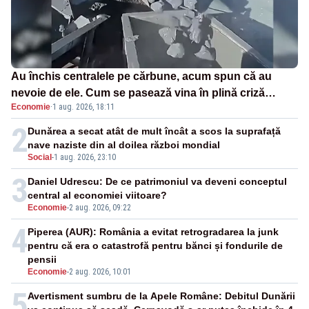
Au închis centralele pe cărbune, acum spun că au
nevoie de ele. Cum se pasează vina în plină criză
Economie
·
1 aug. 2026, 18:11
energetică
2
Dunărea a secat atât de mult încât a scos la suprafață
nave naziste din al doilea război mondial
Social
-
1 aug. 2026, 23:10
3
Daniel Udrescu: De ce patrimoniul va deveni conceptul
central al economiei viitoare?
Economie
-
2 aug. 2026, 09:22
4
Piperea (AUR): România a evitat retrogradarea la junk
pentru că era o catastrofă pentru bănci și fondurile de
pensii
Economie
-
2 aug. 2026, 10:01
5
Avertisment sumbru de la Apele Române: Debitul Dunării