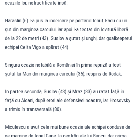
ocaziile lor, nefructificate însă.
Haraslin (6) l-a pus la încercare pe portarul Ionuţ Radu cu un
şut din marginea careului, iar apoi l-a testat din lovitură liberă
de la 22 de metri (43). Suslov a şutat şi unghi, dar goalkeeperul
echipei Celta Vigo a apărat (44).
Singura ocazie notabilă a României în prima repriză a fost
şutul lui Man din marginea careului (35), respins de Rodak.
În partea secundă, Suslov (48) şi Mraz (83) au ratat faţă în
faţă cu Aioani, după erori ale defensivei noastre, iar Hrosovsky
a trimis în transversală (80).
Miculescu a avut cele mai bune ocazie ale echipei conduse de
pe margine de Ionel Gane, la centrări ale lui Bancu, dar prima