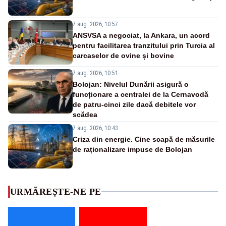
7 aug. 2026, 10:57
ANSVSA a negociat, la Ankara, un acord
pentru facilitarea tranzitului prin Turcia al
carcaselor de ovine și bovine
7 aug. 2026, 10:51
Bolojan: Nivelul Dunării asigură o
funcționare a centralei de la Cernavodă
de patru-cinci zile dacă debitele vor
scădea
7 aug. 2026, 10:43
Criza din energie. Cine scapă de măsurile
de raționalizare impuse de Bolojan
URMĂREȘTE-NE PE