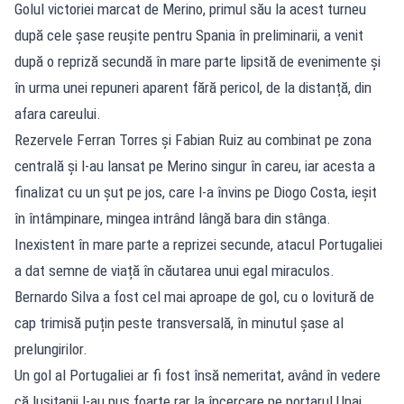
Golul victoriei marcat de Merino, primul său la acest turneu
după cele șase reușite pentru Spania în preliminarii, a venit
după o repriză secundă în mare parte lipsită de evenimente și
în urma unei repuneri aparent fără pericol, de la distanță, din
afara careului.
Rezervele Ferran Torres și Fabian Ruiz au combinat pe zona
centrală și l-au lansat pe Merino singur în careu, iar acesta a
finalizat cu un șut pe jos, care l-a învins pe Diogo Costa, ieșit
în întâmpinare, mingea intrând lângă bara din stânga.
Inexistent în mare parte a reprizei secunde, atacul Portugaliei
a dat semne de viață în căutarea unui egal miraculos.
Bernardo Silva a fost cel mai aproape de gol, cu o lovitură de
cap trimisă puțin peste transversală, în minutul șase al
prelungirilor.
Un gol al Portugaliei ar fi fost însă nemeritat, având în vedere
că lusitanii l-au pus foarte rar la încercare pe portarul Unai