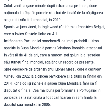
Golul, venit la șase minute după intrarea sa pe teren, duce
naționala La Roja în primele sferturi de finală de la câștigarea
singurului său titlu mondial, în 2010.
Spania va juca vineri, la Inglewood (California) împotriva Belgiei,
care a învins Statele Unite cu 4-1.
Înfrângerea Portugaliei marchează, cel mai probabil, ultima
apariție la Cupa Mondială pentru Cristiano Ronaldo, atacantul
în vârstă de 41 de ani, care a marcat trei goluri la al șaselea
său turneu final mondial, egalând un record de prezențe.
Spre deosebire de argentinianul Lionel Messi, care a câștigat
turneul din 2022 la a cincea participare și a ajuns în finala din
2014, Ronaldo își încheie a șasea Cupă Mondială fără să fi
disputat o finală. Cea mai bună performanță a Portugaliei în
perioada sa la națională a fost calificarea în semifinale la
debutul său mondial, în 2006.