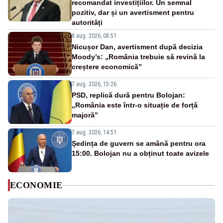
recomandat investițiilor. Un semnal
pozitiv, dar și un avertisment pentru
autorități
8 aug. 2026, 08:51
Nicușor Dan, avertisment după decizia
Moody’s: „România trebuie să revină la
creștere economică”
7 aug. 2026, 15:26
PSD, replică dură pentru Bolojan:
„România este într-o situație de forță
majoră”
7 aug. 2026, 14:51
Ședința de guvern se amână pentru ora
15:00. Bolojan nu a obținut toate avizele
ECONOMIE