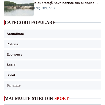
la suprafață nave naziste din al doilea
război mondial
1 aug. 2026, 23:10
CATEGORII POPULARE
Actualitate
Politica
Economie
Social
Sport
Sanatate
MAI MULTE ȘTIRI DIN
SPORT