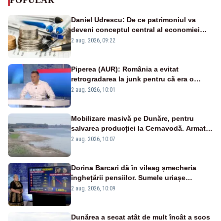
Daniel Udrescu: De ce patrimoniul va
deveni conceptul central al economiei
viitoare?
2 aug. 2026, 09:22
Piperea (AUR): România a evitat
retrogradarea la junk pentru că era o
catastrofă pentru bănci și fondurile de
2 aug. 2026, 10:01
pensii
Mobilizare masivă pe Dunăre, pentru
salvarea producției la Cernavodă. Armata
va detona o stâncă și va devia apa
2 aug. 2026, 10:07
fluviului - IMAGINI AERIENE
Dorina Barcari dă în vileag șmecheria
înghețării pensiilor. Sumele uriașe
pierdute de fiecare român
2 aug. 2026, 10:09
Dunărea a secat atât de mult încât a scos