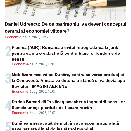
Daniel Udrescu: De ce patrimoniul va deveni conceptul
central al economiei viitoare?
Economie
·
2 aug. 2026, 09:22
2
Piperea (AUR): România a evitat retrogradarea la junk
pentru că era o catastrofă pentru bănci și fondurile de
pensii
Economie
-
2 aug. 2026, 10:01
3
Mobilizare masivă pe Dunăre, pentru salvarea producției
la Cernavodă. Armata va detona o stâncă și va devia apa
fluviului - IMAGINI AERIENE
Economie
-
2 aug. 2026, 10:07
4
Dorina Barcari dă în vileag șmecheria înghețării pensiilor.
Sumele uriașe pierdute de fiecare român
Economie
-
2 aug. 2026, 10:09
5
Dunărea a secat atât de mult încât a scos la suprafață
nave naziste din al doilea război mondial