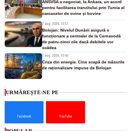
ANSVSA a negociat, la Ankara, un acord
pentru facilitarea tranzitului prin Turcia al
carcaselor de ovine și bovine
7 aug. 2026, 10:51
Bolojan: Nivelul Dunării asigură o
funcționare a centralei de la Cernavodă
de patru-cinci zile dacă debitele vor
scădea
7 aug. 2026, 10:43
Criza din energie. Cine scapă de măsurile
de raționalizare impuse de Bolojan
URMĂREȘTE-NE PE
Facebook
YouTube
POPULAR