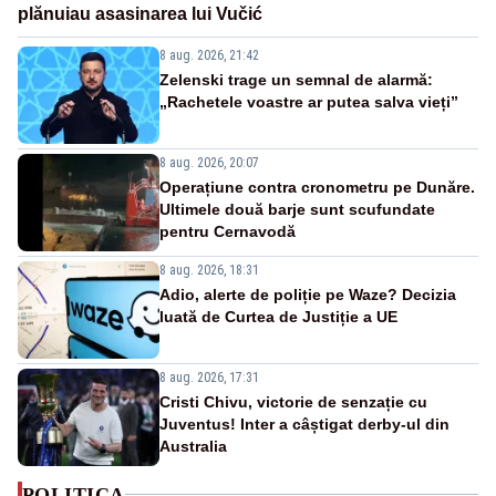
plănuiau asasinarea lui Vučić
8 aug. 2026, 21:42
Zelenski trage un semnal de alarmă:
„Rachetele voastre ar putea salva vieți”
8 aug. 2026, 20:07
Operațiune contra cronometru pe Dunăre.
Ultimele două barje sunt scufundate
pentru Cernavodă
8 aug. 2026, 18:31
Adio, alerte de poliție pe Waze? Decizia
luată de Curtea de Justiție a UE
8 aug. 2026, 17:31
Cristi Chivu, victorie de senzație cu
Juventus! Inter a câștigat derby-ul din
Australia
POLITICA