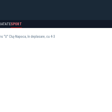
NATATE
SPORT
ins “U” Cluj-Napoca, în deplasare, cu 4-3