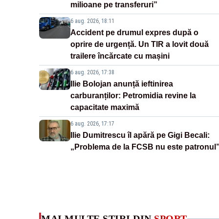
milioane pe transferuri”
6 aug. 2026, 18:11
Accident pe drumul expres după o
oprire de urgență. Un TIR a lovit două
trailere încărcate cu mașini
6 aug. 2026, 17:38
Ilie Bolojan anunță ieftinirea
carburanților: Petromidia revine la
capacitate maximă
6 aug. 2026, 17:17
Ilie Dumitrescu îl apără pe Gigi Becali:
„Problema de la FCSB nu este patronul
MAI MULTE ȘTIRI DIN
SPORT