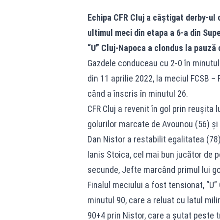
Echipa CFR Cluj a câștigat derby-ul 
ultimul meci din etapa a 6-a din Supe
“U” Cluj-Napoca a clondus la pauză c
Gazdele conduceau cu 2-0 în minutul 
din 11 aprilie 2022, la meciul FCSB – F
când a înscris în minutul 26.
CFR Cluj a revenit în gol prin reușita 
golurilor marcate de Avounou (56) și A
Dan Nistor a restabilit egalitatea (78
Ianis Stoica, cel mai bun jucător de 
secunde, Jefte marcând primul lui gol
Finalul meciului a fost tensionat, “U”
minutul 90, care a reluat cu latul mil
90+4 prin Nistor, care a șutat peste 