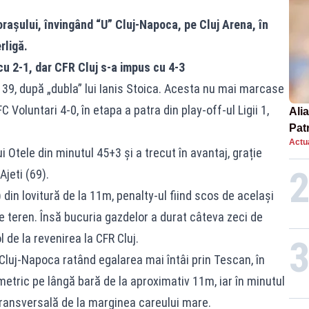
orașului, învingând “U” Cluj-Napoca, pe Cluj Arena, în
rligă.
u 2-1, dar CFR Cluj s-a impus cu 4-3
39, după „dubla” lui Ianis Stoica. Acesta nu mai marcase
C Voluntari 4-0, în etapa a patra din play-off-ul Ligii 1,
Alia
Patr
Actua
nou
lui Otele din minutul 45+3 și a trecut în avantaj, grație
jeti (69).
) din lovitură de la 11m, penalty-ul fiind scos de același
pe teren. Însă bucuria gazdelor a durat câteva zeci de
 de la revenirea la CFR Cluj.
 Cluj-Napoca ratând egalarea mai întâi prin Tescan, în
imetric pe lângă bară de la aproximativ 11m, iar în minutul
transversală de la marginea careului mare.