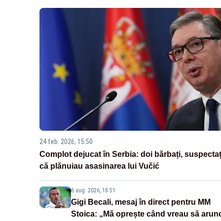
24 feb. 2026, 15:50
Complot dejucat în Serbia: doi bărbați, suspectaț
că plănuiau asasinarea lui Vučić
6 aug. 2026, 18:51
Gigi Becali, mesaj în direct pentru MM
Stoica: „Mă oprește când vreau să arun