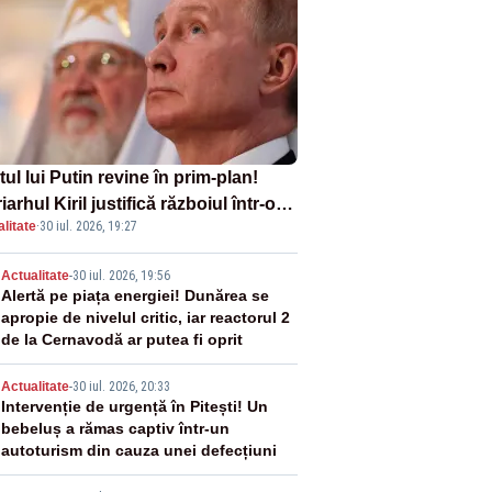
tul lui Putin revine în prim-plan!
iarhul Kiril justifică războiul într-o
litate
·
30 iul. 2026, 19:27
ă carte
2
Actualitate
-
30 iul. 2026, 19:56
Alertă pe piața energiei! Dunărea se
apropie de nivelul critic, iar reactorul 2
de la Cernavodă ar putea fi oprit
3
Actualitate
-
30 iul. 2026, 20:33
Intervenție de urgență în Pitești! Un
bebeluș a rămas captiv într-un
autoturism din cauza unei defecțiuni