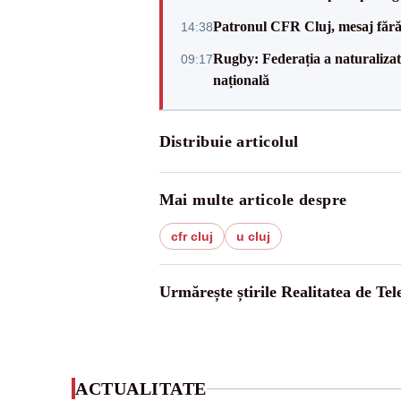
Patronul CFR Cluj, mesaj fără
14:38
Rugby: Federația a naturalizat 
09:17
națională
Distribuie articolul
Mai multe articole despre
cfr cluj
u cluj
Urmărește știrile Realitatea de Te
ACTUALITATE