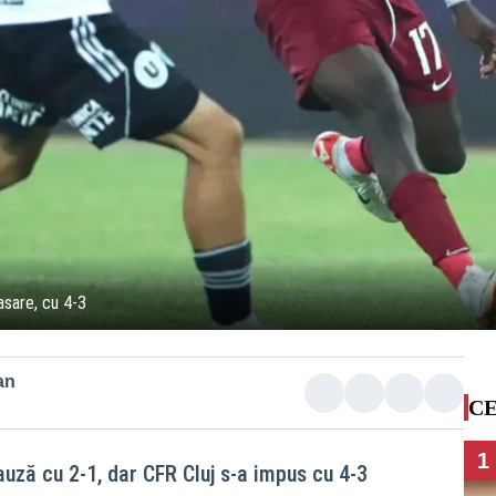
asare, cu 4-3
an
CE
1
auză cu 2-1, dar CFR Cluj s-a impus cu 4-3