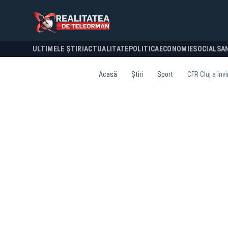
ULTIMELE ȘTIRI
ACTUALITATE
POLITICA
ECONOMIE
SOCIAL
SA
Acasă
Știri
Sport
CFR Cluj a înv