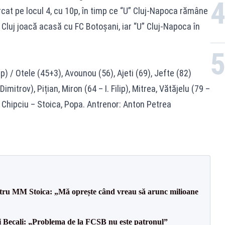
urcat pe locul 4, cu 10p, în timp ce “U” Cluj-Napoca rămâne
 Cluj joacă acasă cu FC Botoșani, iar “U” Cluj-Napoca în
p) / Otele (45+3), Avounou (56), Ajeti (69), Jefte (82)
mitrov), Pițian, Miron (64 – I. Filip), Mitrea, Vătăjelu (79 –
 Chipciu – Stoica, Popa. Antrenor: Anton Petrea
entru MM Stoica: „Mă oprește când vreau să arunc milioane
gi Becali: „Problema de la FCSB nu este patronul”