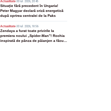
4
Actualitate
-
30 iul. 2026, 20:45
Situație fără precedent în Ungaria!
Peter Magyar declară criză energetică
după oprirea centralei de la Paks
5
Actualitate
-
30 iul. 2026, 18:56
Zendaya a furat toate privirile la
premiera noului „Spider-Man”! Rochia
inspirată de pânza de păianjen a făcut
senzație