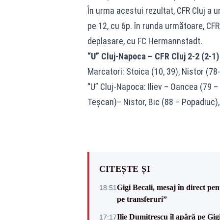
În urma acestui rezultat, CFR Cluj a 
pe 12, cu 6p. în runda următoare, CFR
deplasare, cu FC Hermannstadt.
“U” Cluj-Napoca – CFR Cluj 2-2 (2-1)
Marcatori: Stoica (10, 39), Nistor (78-
“U” Cluj-Napoca: Iliev – Oancea (79 – Di
Teșcan)– Nistor, Bic (88 – Popadiuc),
CITEȘTE ȘI
Gigi Becali, mesaj în direct p
18:51
pe transferuri”
Ilie Dumitrescu îl apără pe Gi
17:17