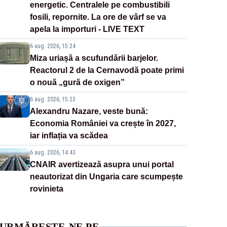
energetic. Centralele pe combustibili
fosili, repornite. La ore de vârf se va
apela la importuri - LIVE TEXT
6 aug. 2026, 15:24
Miza uriașă a scufundării barjelor.
Reactorul 2 de la Cernavodă poate primi
o nouă „gură de oxigen”
6 aug. 2026, 15:23
Alexandru Nazare, veste bună:
Economia României va crește în 2027,
iar inflația va scădea
6 aug. 2026, 14:43
CNAIR avertizează asupra unui portal
neautorizat din Ungaria care scumpește
rovinieta
URMĂREȘTE-NE PE