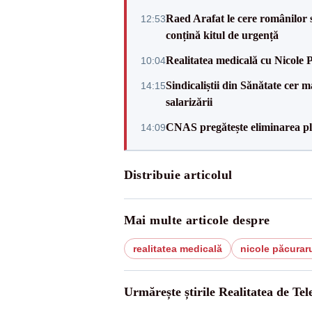
Raed Arafat le cere românilor 
12:53
conțină kitul de urgență
Realitatea medicală cu Nicole 
10:04
Sindicaliștii din Sănătate cer
14:15
salarizării
CNAS pregătește eliminarea pla
14:09
Distribuie articolul
Mai multe articole despre
realitatea medicală
nicole păcurar
Urmărește știrile Realitatea de Te