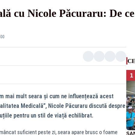
lă cu Nicole Păcuraru: De ce
:00
CE
1
 mai mult seara și cum ne influențează acest
ealitatea Medicală”, Nicole Păcuraru discută despre
iile pentru un stil de viață echilibrat.
i mâncat suficient peste zi, seara apare brusc o foame
SAN