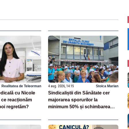
Realitatea de Teleorman
4 aug. 2026, 14:15
Stoica Marian
dicală cu Nicole
Sindicaliștii din Sănătate cer
 ce reacționăm
majorarea sporurilor la
poi regretăm?
minimum 50% și schimbarea
legii salarizării