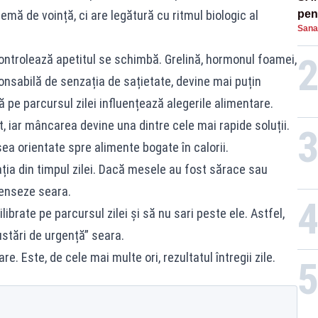
emă de voință, ci are legătură cu ritmul biologic al
pent
Sana
proi
controlează apetitul se schimbă. Grelină, hormonul foamei,
ponsabilă de senzația de sațietate, devine mai puțin
ă pe parcursul zilei influențează alegerile alimentare.
 iar mâncarea devine una dintre cele mai rapide soluții.
a orientate spre alimente bogate în calorii.
ția din timpul zilei. Dacă mesele au fost sărace sau
enseze seara.
ibrate pe parcursul zilei și să nu sari peste ele. Astfel,
stări de urgență” seara.
 Este, de cele mai multe ori, rezultatul întregii zile.