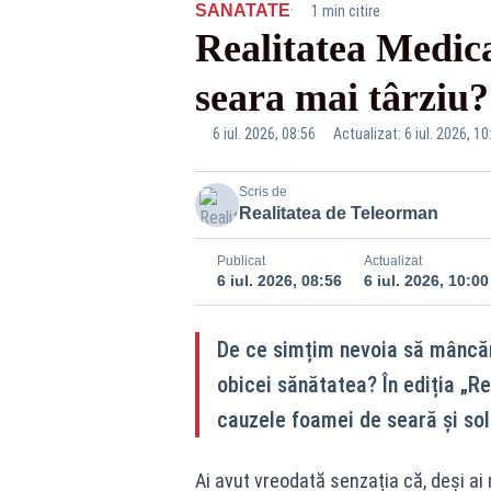
·
SANATATE
1 min citire
Realitatea Medica
seara mai târziu?
6 iul. 2026, 08:56
Actualizat: 6 iul. 2026, 10
Scris de
Realitatea de Teleorman
Publicat
Actualizat
6 iul. 2026, 08:56
6 iul. 2026, 10:00
De ce simțim nevoia să mâncăm
obicei sănătatea? În ediția „R
cauzele foamei de seară și soluț
Ai avut vreodată senzația că, deși a