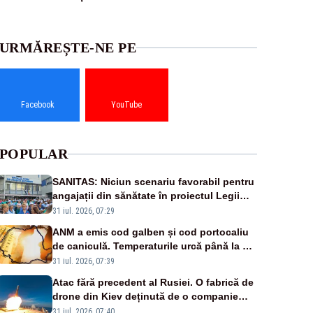
URMĂREȘTE-NE PE
Facebook
YouTube
POPULAR
SANITAS: Niciun scenariu favorabil pentru
angajații din sănătate în proiectul Legii
salarizării
31 iul. 2026, 07:29
ANM a emis cod galben și cod portocaliu
de caniculă. Temperaturile urcă până la 38
de grade, iar nopțile devin tropicale
31 iul. 2026, 07:39
Atac fără precedent al Rusiei. O fabrică de
drone din Kiev deținută de o companie
americană, distrusă de o rachetă rusească
31 iul. 2026, 07:40