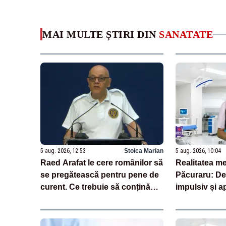
MAI MULTE ȘTIRI DIN
SANATATE
5 aug. 2026, 12:53
Stoica Marian
5 aug. 2026, 10:04
Raed Arafat le cere românilor să
Realitatea me
se pregătească pentru pene de
Păcuraru: De
curent. Ce trebuie să conțină
impulsiv și a
kitul de urgență