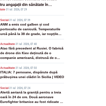
ru angajații din sănătate în
tate
·
31 iul. 2026, 07:29
ectul Legii salarizării
2
Social
-
31 iul. 2026, 07:39
ANM a emis cod galben și cod
portocaliu de caniculă. Temperaturile
urcă până la 38 de grade, iar nopțile
devin tropicale
3
Actualitate
-
31 iul. 2026, 07:40
Atac fără precedent al Rusiei. O fabrică
de drone din Kiev deținută de o
companie americană, distrusă de o
rachetă rusească
4
Actualitate
-
31 iul. 2026, 07:50
ITALIA: 7 persoane, dispărute după
prăbușirea unei clădiri în Sicilia | VIDEO
5
Social
-
31 iul. 2026, 07:24
Alertă aeriană la graniță pentru a treia
oară în 24 de ore. Două aeronave
Eurofighter britanice au fost ridicate de