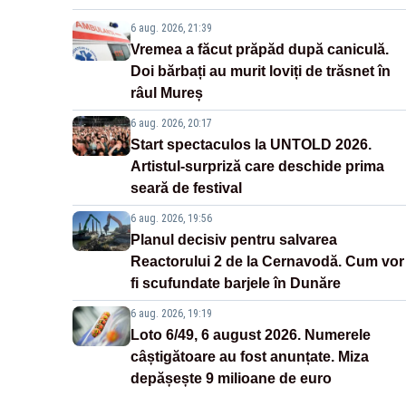
6 aug. 2026, 21:39
Vremea a făcut prăpăd după caniculă.
Doi bărbați au murit loviți de trăsnet în
râul Mureș
6 aug. 2026, 20:17
Start spectaculos la UNTOLD 2026.
Artistul-surpriză care deschide prima
seară de festival
6 aug. 2026, 19:56
Planul decisiv pentru salvarea
Reactorului 2 de la Cernavodă. Cum vor
fi scufundate barjele în Dunăre
6 aug. 2026, 19:19
Loto 6/49, 6 august 2026. Numerele
câștigătoare au fost anunțate. Miza
depășește 9 milioane de euro