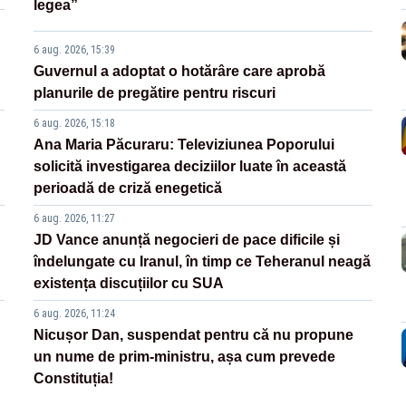
legea”
6 aug. 2026, 15:39
Guvernul a adoptat o hotărâre care aprobă
planurile de pregătire pentru riscuri
6 aug. 2026, 15:18
Ana Maria Păcuraru: Televiziunea Poporului
solicită investigarea deciziilor luate în această
perioadă de criză enegetică
6 aug. 2026, 11:27
JD Vance anunță negocieri de pace dificile și
îndelungate cu Iranul, în timp ce Teheranul neagă
existența discuțiilor cu SUA
6 aug. 2026, 11:24
Nicușor Dan, suspendat pentru că nu propune
un nume de prim-ministru, așa cum prevede
Constituția!