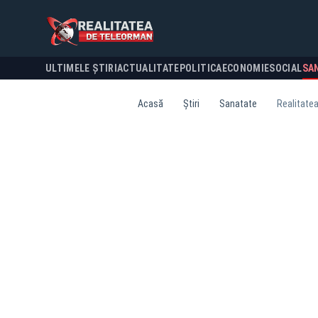
ULTIMELE ȘTIRI
ACTUALITATE
POLITICA
ECONOMIE
SOCIAL
SA
Acasă
Știri
Sanatate
Realitatea