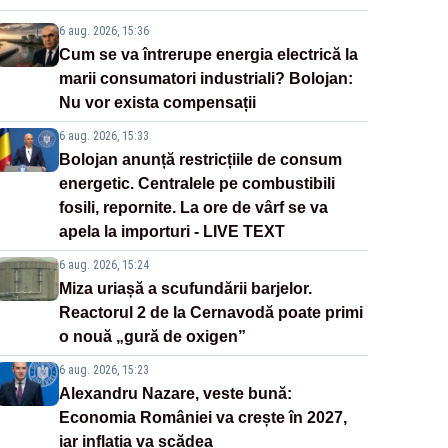
6 aug. 2026, 15:36
Cum se va întrerupe energia electrică la
marii consumatori industriali? Bolojan:
Nu vor exista compensații
6 aug. 2026, 15:33
Bolojan anunță restricțiile de consum
energetic. Centralele pe combustibili
fosili, repornite. La ore de vârf se va
apela la importuri - LIVE TEXT
6 aug. 2026, 15:24
Miza uriașă a scufundării barjelor.
Reactorul 2 de la Cernavodă poate primi
o nouă „gură de oxigen”
6 aug. 2026, 15:23
Alexandru Nazare, veste bună:
Economia României va crește în 2027,
iar inflația va scădea