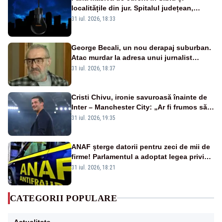
localitățile din jur. Spitalul județean,
semafoarele, rețelele de telefonie, grav
31 iul. 2026, 18:33
afectate
George Becali, un nou derapaj suburban.
Atac murdar la adresa unui jurnalist
sportiv – AUDIO
31 iul. 2026, 18:37
Cristi Chivu, ironie savuroasă înainte de
Inter – Manchester City: „Ar fi frumos să
mai cumpărați și de la noi”
31 iul. 2026, 19:35
ANAF șterge datorii pentru zeci de mii de
firme! Parlamentul a adoptat legea privind
amnistia fiscală
31 iul. 2026, 18:21
CATEGORII POPULARE
Actualitate