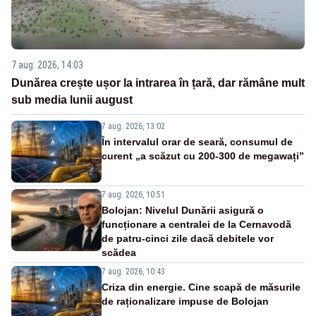
7 aug. 2026, 14:03
Dunărea crește ușor la intrarea în țară, dar rămâne mult
sub media lunii august
7 aug. 2026, 13:02
În intervalul orar de seară, consumul de
curent „a scăzut cu 200-300 de megawați”
7 aug. 2026, 10:51
Bolojan: Nivelul Dunării asigură o
funcționare a centralei de la Cernavodă
de patru-cinci zile dacă debitele vor
scădea
7 aug. 2026, 10:43
Criza din energie. Cine scapă de măsurile
de raționalizare impuse de Bolojan