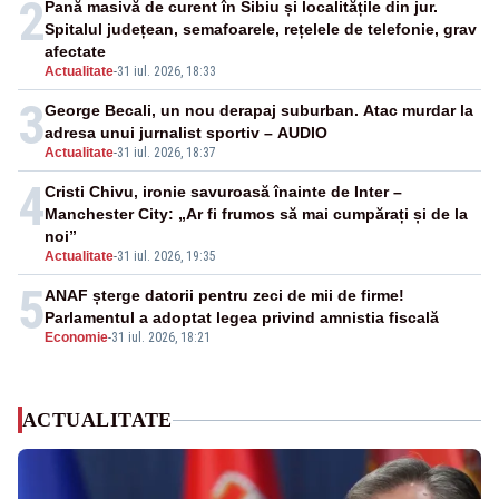
2
Pană masivă de curent în Sibiu și localitățile din jur.
Spitalul județean, semafoarele, rețelele de telefonie, grav
afectate
Actualitate
-
31 iul. 2026, 18:33
3
George Becali, un nou derapaj suburban. Atac murdar la
adresa unui jurnalist sportiv – AUDIO
Actualitate
-
31 iul. 2026, 18:37
4
Cristi Chivu, ironie savuroasă înainte de Inter –
Manchester City: „Ar fi frumos să mai cumpărați și de la
noi”
Actualitate
-
31 iul. 2026, 19:35
5
ANAF șterge datorii pentru zeci de mii de firme!
Parlamentul a adoptat legea privind amnistia fiscală
Economie
-
31 iul. 2026, 18:21
ACTUALITATE