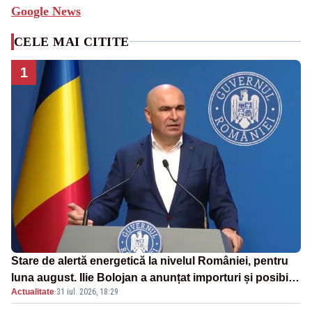
Google News
CELE MAI CITITE
1
Stare de alertă energetică la nivelul României, pentru
luna august. Ilie Bolojan a anunțat importuri și posibile
Actualitate
·
31 iul. 2026, 18:29
restricții – VIDEO