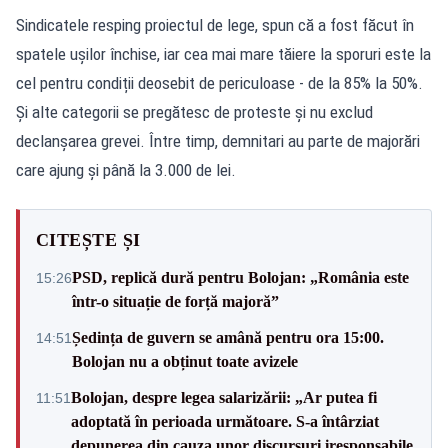
Sindicatele resping proiectul de lege, spun că a fost făcut în
spatele ușilor închise, iar cea mai mare tăiere la sporuri este la
cel pentru condiții deosebit de periculoase - de la 85% la 50%.
Și alte categorii se pregătesc de proteste și nu exclud
declanșarea grevei. Între timp, demnitari au parte de majorări
care ajung și până la 3.000 de lei.
CITEȘTE ȘI
PSD, replică dură pentru Bolojan: „România este
15:26
într-o situație de forță majoră”
Ședința de guvern se amână pentru ora 15:00.
14:51
Bolojan nu a obținut toate avizele
Bolojan, despre legea salarizării: „Ar putea fi
11:51
adoptată în perioada următoare. S-a întârziat
depunerea din cauza unor discursuri iresponsabile