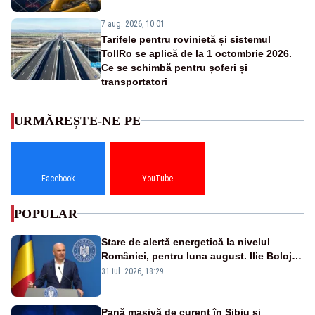
7 aug. 2026, 10:01
Tarifele pentru rovinietă și sistemul
TollRo se aplică de la 1 octombrie 2026.
Ce se schimbă pentru șoferi și
transportatori
URMĂREȘTE-NE PE
Facebook
YouTube
POPULAR
Stare de alertă energetică la nivelul
României, pentru luna august. Ilie Bolojan
a anunțat importuri și posibile restricții –
31 iul. 2026, 18:29
VIDEO
Pană masivă de curent în Sibiu și