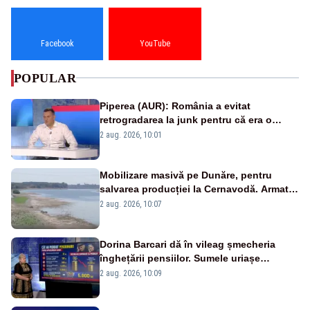
Facebook
YouTube
POPULAR
Piperea (AUR): România a evitat
retrogradarea la junk pentru că era o
catastrofă pentru bănci și fondurile de
2 aug. 2026, 10:01
pensii
Mobilizare masivă pe Dunăre, pentru
salvarea producției la Cernavodă. Armata
va detona o stâncă și va devia apa
2 aug. 2026, 10:07
fluviului - IMAGINI AERIENE
Dorina Barcari dă în vileag șmecheria
înghețării pensiilor. Sumele uriașe
pierdute de fiecare român
2 aug. 2026, 10:09