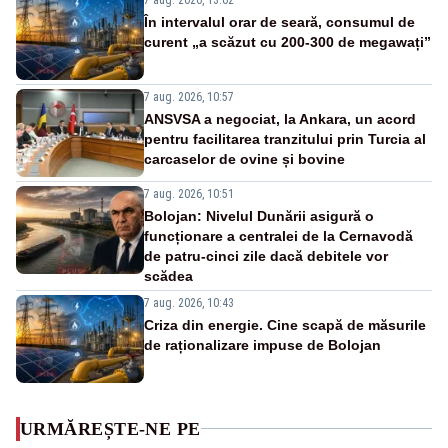
În intervalul orar de seară, consumul de
curent „a scăzut cu 200-300 de megawați”
7 aug. 2026, 10:57
ANSVSA a negociat, la Ankara, un acord
pentru facilitarea tranzitului prin Turcia al
carcaselor de ovine și bovine
7 aug. 2026, 10:51
Bolojan: Nivelul Dunării asigură o
funcționare a centralei de la Cernavodă
de patru-cinci zile dacă debitele vor
scădea
7 aug. 2026, 10:43
Criza din energie. Cine scapă de măsurile
de raționalizare impuse de Bolojan
URMĂREȘTE-NE PE