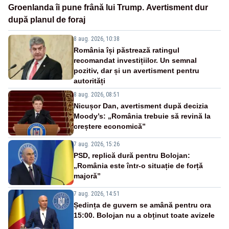
Groenlanda îi pune frână lui Trump. Avertisment dur
după planul de foraj
8 aug. 2026, 10:38
România își păstrează ratingul
recomandat investițiilor. Un semnal
pozitiv, dar și un avertisment pentru
autorități
8 aug. 2026, 08:51
Nicușor Dan, avertisment după decizia
Moody’s: „România trebuie să revină la
creștere economică”
7 aug. 2026, 15:26
PSD, replică dură pentru Bolojan:
„România este într-o situație de forță
majoră”
7 aug. 2026, 14:51
Ședința de guvern se amână pentru ora
15:00. Bolojan nu a obținut toate avizele