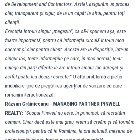
de Development and Contractors. Astfel, asigurăm un proces
clar, transparent și sigur, de la un capăt la altul, pentru toți
clienții.
Execuția într-un singur „magazin”, ca să-i spunem așa, este
foarte importantă, pentru că informația circulă într-un mod
coerent și clar pentru client. Acesta are la dispoziție, într-un
singur loc, toate informațiile pe care, în mod normal, le-ar
culege din părți diferite le are într-un singur loc agregat și
astfel poate lua decizii corecte.”
O altă problemă a pieței
imobiliare ține de pregătirea agenților de vânzare cu care
românii interacționează.
Răzvan Crăiniceanu - MANAGING PARTNER PINWELL
REALTY:
”Scopul Pinwell nu este, în principal, să recrutăm
oameni. Chiar dacă este mai greu, vrem să creăm și să formăm
profesioniști, pentru că în România, la ora actuală, meseria de
agent imobiliar sau broker nu este reglementată.