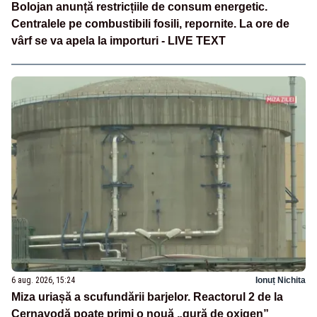
Bolojan anunță restricțiile de consum energetic.
Centralele pe combustibili fosili, repornite. La ore de
vârf se va apela la importuri - LIVE TEXT
6 aug. 2026, 15:24
Ionuț Nichita
Miza uriașă a scufundării barjelor. Reactorul 2 de la
Cernavodă poate primi o nouă „gură de oxigen”