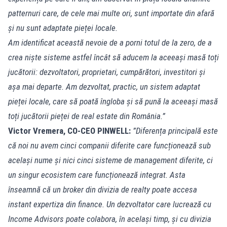
patternuri care, de cele mai multe ori, sunt importate din afară
și nu sunt adaptate pieței locale.
Am identificat această nevoie de a porni totul de la zero, de a
crea niște sisteme astfel încât să aducem la aceeași masă toți
jucătorii: dezvoltatori, proprietari, cumpărători, investitori și
așa mai departe. Am dezvoltat, practic, un sistem adaptat
pieței locale, care să poată îngloba și să pună la aceeași masă
toți jucătorii pieței de real estate din România.”
Victor Vremera, CO-CEO PINWELL:
”Diferența principală este
că noi nu avem cinci companii diferite care funcționează sub
același nume și nici cinci sisteme de management diferite, ci
un singur ecosistem care funcționează integrat. Asta
înseamnă că un broker din divizia de realty poate accesa
instant expertiza din finance. Un dezvoltator care lucrează cu
Income Advisors poate colabora, în același timp, și cu divizia