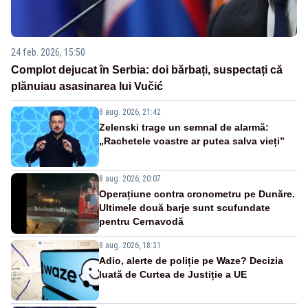
24 feb. 2026, 15:50
Complot dejucat în Serbia: doi bărbați, suspectați că
plănuiau asasinarea lui Vučić
8 aug. 2026, 21:42
Zelenski trage un semnal de alarmă:
„Rachetele voastre ar putea salva vieți”
8 aug. 2026, 20:07
Operațiune contra cronometru pe Dunăre.
Ultimele două barje sunt scufundate
pentru Cernavodă
8 aug. 2026, 18:31
Adio, alerte de poliție pe Waze? Decizia
luată de Curtea de Justiție a UE