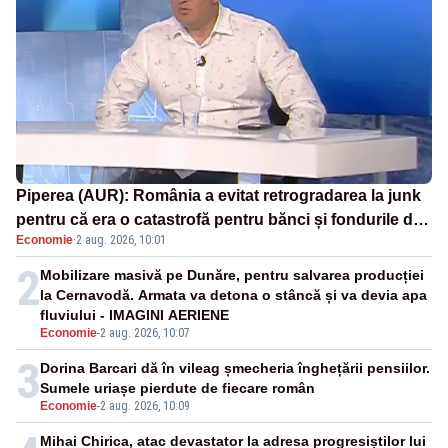
Piperea (AUR): România a evitat retrogradarea la junk
pentru că era o catastrofă pentru bănci și fondurile de
Economie
·
2 aug. 2026, 10:01
pensii
2
Mobilizare masivă pe Dunăre, pentru salvarea producției
la Cernavodă. Armata va detona o stâncă și va devia apa
fluviului - IMAGINI AERIENE
Economie
-
2 aug. 2026, 10:07
3
Dorina Barcari dă în vileag șmecheria înghețării pensiilor.
Sumele uriașe pierdute de fiecare român
Economie
-
2 aug. 2026, 10:09
Mihai Chirica, atac devastator la adresa progresiștilor lui