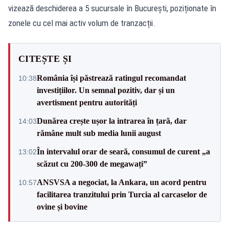
vizează deschiderea a 5 sucursale în București, poziționate în
zonele cu cel mai activ volum de tranzacții.
CITEȘTE ȘI
România își păstrează ratingul recomandat
10:38
investițiilor. Un semnal pozitiv, dar și un
avertisment pentru autorități
Dunărea crește ușor la intrarea în țară, dar
14:03
rămâne mult sub media lunii august
În intervalul orar de seară, consumul de curent „a
13:02
scăzut cu 200-300 de megawați”
ANSVSA a negociat, la Ankara, un acord pentru
10:57
facilitarea tranzitului prin Turcia al carcaselor de
ovine și bovine