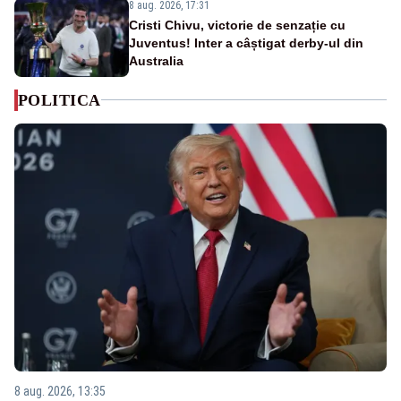
8 aug. 2026, 17:31
Cristi Chivu, victorie de senzație cu
Juventus! Inter a câștigat derby-ul din
Australia
POLITICA
8 aug. 2026, 13:35