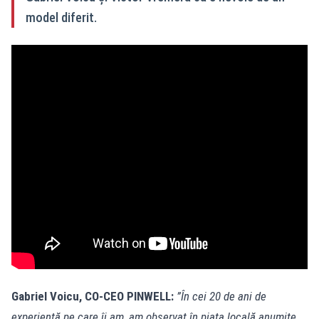
model diferit.
Gabriel Voicu, CO-CEO PINWELL:
”În cei 20 de ani de
experiență pe care îi am, am observat în piața locală anumite