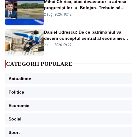
Mihai Chirica, atac devastator la adresa
progresiștilor lui Bolojan: Trebuie să
protejăm și natura, dar nu șținem omaneii
2 aug. 2026, 10:12
în stare permanentă de alertă
Daniel Udrescu: De ce patrimoniul va
deveni conceptul central al economiei
viitoare?
2 aug. 2026, 09:22
CATEGORII POPULARE
Actualitate
Politica
Economie
Social
Sport