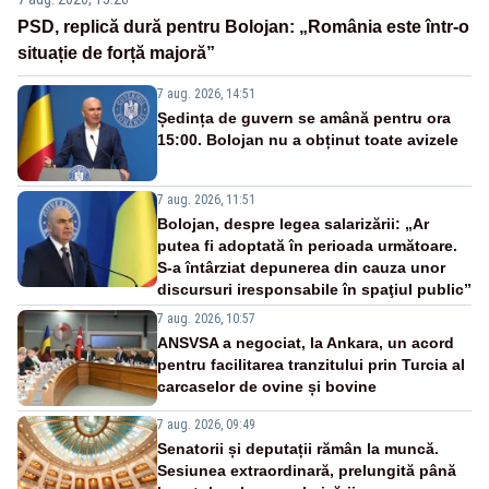
PSD, replică dură pentru Bolojan: „România este într-o
situație de forță majoră”
7 aug. 2026, 14:51
Ședința de guvern se amână pentru ora
15:00. Bolojan nu a obținut toate avizele
7 aug. 2026, 11:51
Bolojan, despre legea salarizării: „Ar
putea fi adoptată în perioada următoare.
S-a întârziat depunerea din cauza unor
discursuri iresponsabile în spaţiul public”
7 aug. 2026, 10:57
ANSVSA a negociat, la Ankara, un acord
pentru facilitarea tranzitului prin Turcia al
carcaselor de ovine și bovine
7 aug. 2026, 09:49
Senatorii și deputații rămân la muncă.
Sesiunea extraordinară, prelungită până