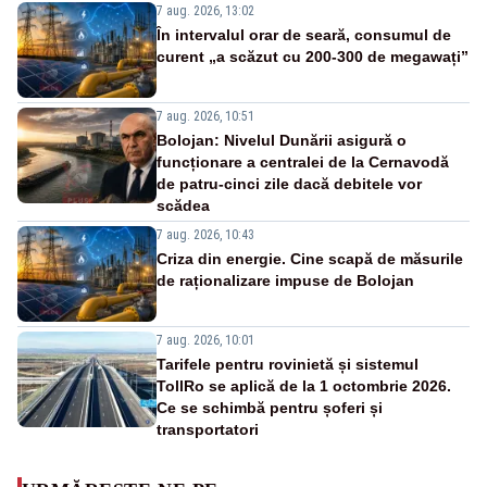
7 aug. 2026, 13:02
În intervalul orar de seară, consumul de
curent „a scăzut cu 200-300 de megawați”
7 aug. 2026, 10:51
Bolojan: Nivelul Dunării asigură o
funcționare a centralei de la Cernavodă
de patru-cinci zile dacă debitele vor
scădea
7 aug. 2026, 10:43
Criza din energie. Cine scapă de măsurile
de raționalizare impuse de Bolojan
7 aug. 2026, 10:01
Tarifele pentru rovinietă și sistemul
TollRo se aplică de la 1 octombrie 2026.
Ce se schimbă pentru șoferi și
transportatori