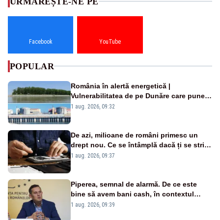
URMĂREȘTE-NE PE
Facebook
YouTube
POPULAR
România în alertă energetică |
Vulnerabilitatea de pe Dunăre care pune
în pericol Centrala Cernavodă era
1 aug. 2026, 09:32
cunoscută de pe vremea lui Ceaușescu
De azi, milioane de români primesc un
drept nou. Ce se întâmplă dacă ți se strică
un produs
1 aug. 2026, 09:37
Piperea, semnal de alarmă. De ce este
bine să avem bani cash, în contextul
alertei energetice?
1 aug. 2026, 09:39