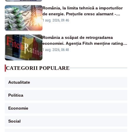
România, la limita tehnică a importurilor
de energie. Prețurile cresc alarmant -
Analiză Realitatea Plus
1 aug. 2026, 09:46
România a scăpat de retrogradarea
economiei. Agenția Fitch menține ratingul
„BBB-” cu perspectivă negativă
1 aug. 2026, 06:48
CATEGORII POPULARE
Actualitate
Politica
Economie
Social