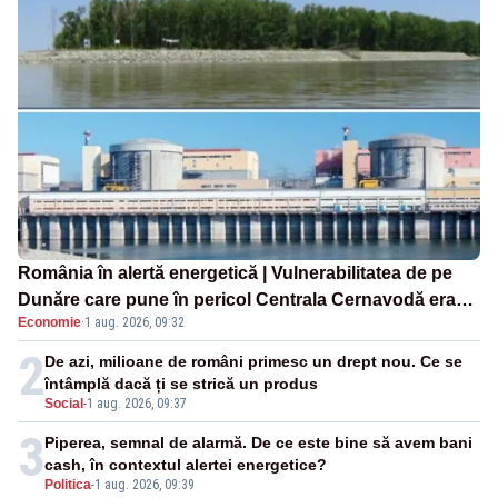
România în alertă energetică | Vulnerabilitatea de pe
Dunăre care pune în pericol Centrala Cernavodă era
Economie
·
1 aug. 2026, 09:32
cunoscută de pe vremea lui Ceaușescu
2
De azi, milioane de români primesc un drept nou. Ce se
întâmplă dacă ți se strică un produs
Social
-
1 aug. 2026, 09:37
3
Piperea, semnal de alarmă. De ce este bine să avem bani
cash, în contextul alertei energetice?
Politica
-
1 aug. 2026, 09:39