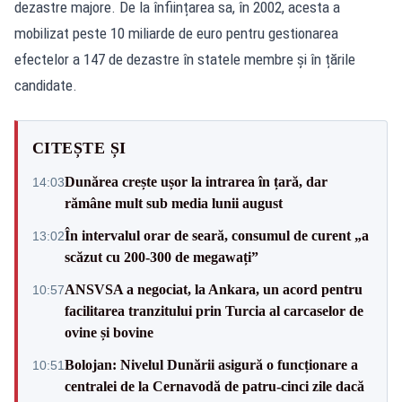
dezastre majore. De la înființarea sa, în 2002, acesta a
mobilizat peste 10 miliarde de euro pentru gestionarea
efectelor a 147 de dezastre în statele membre și în țările
candidate.
CITEȘTE ȘI
Dunărea crește ușor la intrarea în țară, dar
14:03
rămâne mult sub media lunii august
În intervalul orar de seară, consumul de curent „a
13:02
scăzut cu 200-300 de megawați”
ANSVSA a negociat, la Ankara, un acord pentru
10:57
facilitarea tranzitului prin Turcia al carcaselor de
ovine și bovine
Bolojan: Nivelul Dunării asigură o funcționare a
10:51
centralei de la Cernavodă de patru-cinci zile dacă