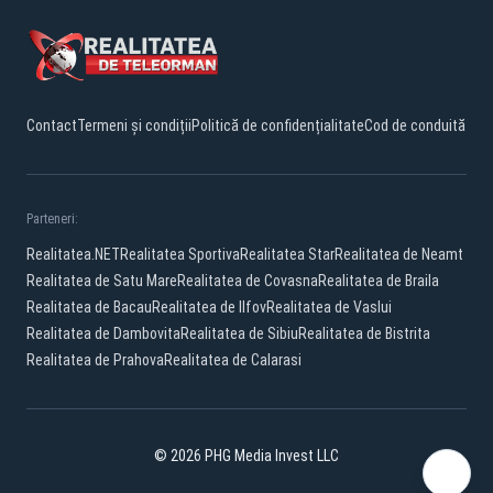
Contact
Termeni și condiții
Politică de confidențialitate
Cod de conduită
Parteneri:
Realitatea.NET
Realitatea Sportiva
Realitatea Star
Realitatea de Neamt
Realitatea de Satu Mare
Realitatea de Covasna
Realitatea de Braila
Realitatea de Bacau
Realitatea de Ilfov
Realitatea de Vaslui
Realitatea de Dambovita
Realitatea de Sibiu
Realitatea de Bistrita
Realitatea de Prahova
Realitatea de Calarasi
© 2026 PHG Media Invest LLC
Facebook
YouTube