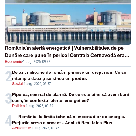
România în alertă energetică | Vulnerabilitatea de pe
Dunăre care pune în pericol Centrala Cernavodă era
Economie
·
1 aug. 2026, 09:32
cunoscută de pe vremea lui Ceaușescu
2
De azi, milioane de români primesc un drept nou. Ce se
întâmplă dacă ți se strică un produs
Social
-
1 aug. 2026, 09:37
3
Piperea, semnal de alarmă. De ce este bine să avem bani
cash, în contextul alertei energetice?
Politica
-
1 aug. 2026, 09:39
4
România, la limita tehnică a importurilor de energie.
Prețurile cresc alarmant - Analiză Realitatea Plus
Actualitate
-
1 aug. 2026, 09:46