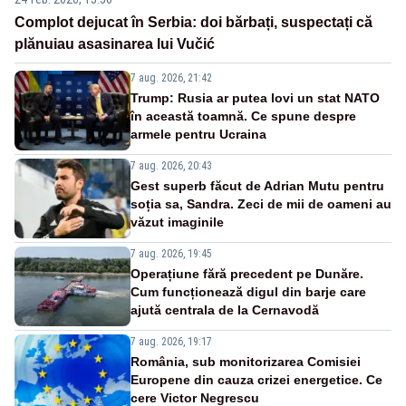
Complot dejucat în Serbia: doi bărbați, suspectați că
plănuiau asasinarea lui Vučić
7 aug. 2026, 21:42
Trump: Rusia ar putea lovi un stat NATO
în această toamnă. Ce spune despre
armele pentru Ucraina
7 aug. 2026, 20:43
Gest superb făcut de Adrian Mutu pentru
soția sa, Sandra. Zeci de mii de oameni au
văzut imaginile
7 aug. 2026, 19:45
Operațiune fără precedent pe Dunăre.
Cum funcționează digul din barje care
ajută centrala de la Cernavodă
7 aug. 2026, 19:17
România, sub monitorizarea Comisiei
Europene din cauza crizei energetice. Ce
cere Victor Negrescu