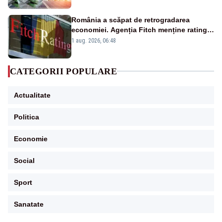
România a scăpat de retrogradarea
economiei. Agenția Fitch menține ratingul
„BBB-” cu perspectivă negativă
1 aug. 2026, 06:48
CATEGORII POPULARE
Actualitate
Politica
Economie
Social
Sport
Sanatate