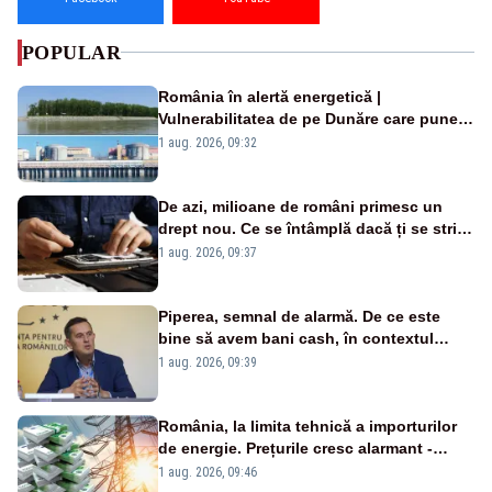
POPULAR
România în alertă energetică |
Vulnerabilitatea de pe Dunăre care pune
în pericol Centrala Cernavodă era
1 aug. 2026, 09:32
cunoscută de pe vremea lui Ceaușescu
De azi, milioane de români primesc un
drept nou. Ce se întâmplă dacă ți se strică
un produs
1 aug. 2026, 09:37
Piperea, semnal de alarmă. De ce este
bine să avem bani cash, în contextul
alertei energetice?
1 aug. 2026, 09:39
România, la limita tehnică a importurilor
de energie. Prețurile cresc alarmant -
Analiză Realitatea Plus
1 aug. 2026, 09:46