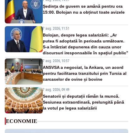
Ședința de guvern se amână pentru ora
15:00. Bolojan nu a obținut toate avizele
7 aug. 2026, 11:51
Bolojan, despre legea salarizării: „Ar
putea fi adoptată în perioada următoare.
S-a întârziat depunerea din cauza unor
discursuri iresponsabile în spaţiul public”
7 aug. 2026, 10:57
ANSVSA a negociat, la Ankara, un acord
pentru facilitarea tranzitului prin Turcia al
carcaselor de ovine și bovine
7 aug. 2026, 09:49
Senatorii și deputații rămân la muncă.
Sesiunea extraordinară, prelungită până
la votul pe legea salarizării
ECONOMIE