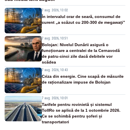
7 aug. 2026, 13:02
În intervalul orar de seară, consumul de
curent „a scăzut cu 200-300 de megawați”
7 aug. 2026, 10:51
Bolojan: Nivelul Dunării asigură o
funcționare a centralei de la Cernavodă
de patru-cinci zile dacă debitele vor
scădea
7 aug. 2026, 10:43
Criza din energie. Cine scapă de măsurile
de raționalizare impuse de Bolojan
7 aug. 2026, 10:01
Tarifele pentru rovinietă și sistemul
TollRo se aplică de la 1 octombrie 2026.
Ce se schimbă pentru șoferi și
transportatori