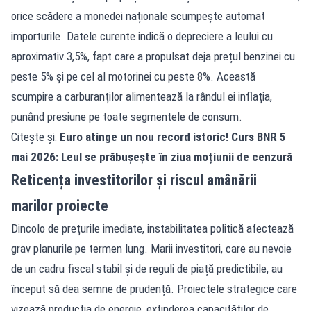
orice scădere a monedei naționale scumpește automat
importurile. Datele curente indică o depreciere a leului cu
aproximativ 3,5%, fapt care a propulsat deja prețul benzinei cu
peste 5% și pe cel al motorinei cu peste 8%. Această
scumpire a carburanților alimentează la rândul ei inflația,
punând presiune pe toate segmentele de consum.
Citește și:
Euro atinge un nou record istoric! Curs BNR 5
mai 2026: Leul se prăbușește în ziua moțiunii de cenzură
Reticența investitorilor și riscul amânării
marilor proiecte
Dincolo de prețurile imediate, instabilitatea politică afectează
grav planurile pe termen lung. Marii investitori, care au nevoie
de un cadru fiscal stabil și de reguli de piață predictibile, au
început să dea semne de prudență. Proiectele strategice care
vizează producția de energie, extinderea capacităților de