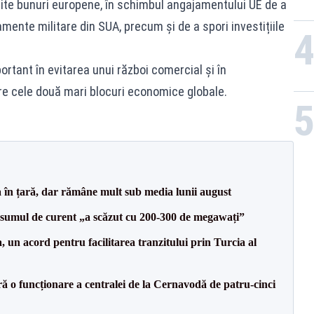
ite bunuri europene, în schimbul angajamentului UE de a
amente militare din SUA, precum și de a spori investițiile
rtant în evitarea unui război comercial și în
re cele două mari blocuri economice globale.
a în țară, dar rămâne mult sub media lunii august
onsumul de curent „a scăzut cu 200-300 de megawați”
un acord pentru facilitarea tranzitului prin Turcia al
ă o funcționare a centralei de la Cernavodă de patru-cinci