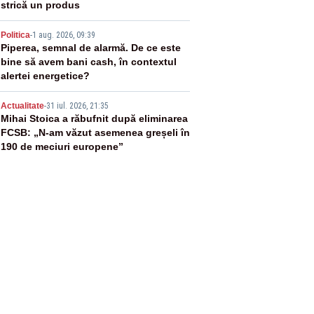
strică un produs
4
Politica
-
1 aug. 2026, 09:39
Piperea, semnal de alarmă. De ce este
bine să avem bani cash, în contextul
alertei energetice?
5
Actualitate
-
31 iul. 2026, 21:35
Mihai Stoica a răbufnit după eliminarea
FCSB: „N-am văzut asemenea greșeli în
190 de meciuri europene”