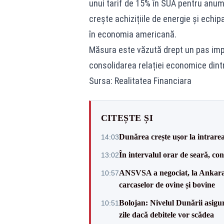
unui tarif de 15% în SUA pentru anum
crește achizițiile de energie și echip
în economia americană.
Măsura este văzută drept un pas impo
consolidarea relației economice dint
Sursa: Realitatea Financiara
CITEȘTE ȘI
Dunărea crește ușor la intrare
14:03
În intervalul orar de seară, c
13:02
ANSVSA a negociat, la Ankara, 
10:57
carcaselor de ovine și bovine
Bolojan: Nivelul Dunării asigur
10:51
zile dacă debitele vor scădea