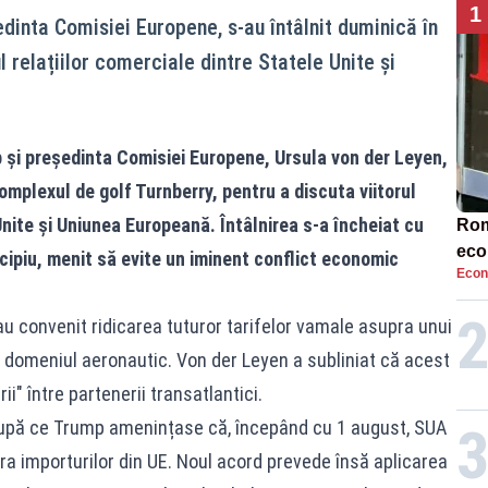
1
dinta Comisiei Europene, s-au întâlnit duminică în
l relațiilor comerciale dintre Statele Unite și
și președinta Comisiei Europene, Ursula von der Leyen,
complexul de golf Turnberry, pentru a discuta viitorul
Unite și Uniunea Europeană. Întâlnirea s-a încheiat cu
Rom
eco
cipiu, menit să evite un iminent conflict economic
Econ
rat
neg
 au convenit ridicarea tuturor tarifelor vamale asupra unui
n domeniul aeronautic. Von der Leyen a subliniat că acest
" între partenerii transatlantici.
 după ce Trump amenințase că, începând cu 1 august, SUA
 importurilor din UE. Noul acord prevede însă aplicarea