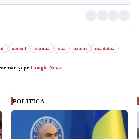
rd
comert
Europa
sua
extern
realitatea
leorman și pe
Google News
POLITICA