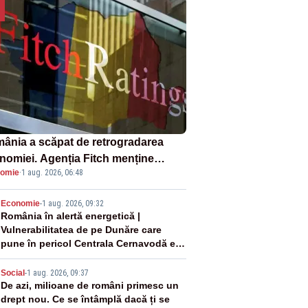
ânia a scăpat de retrogradarea
nomiei. Agenția Fitch menține
omie
·
1 aug. 2026, 06:48
ingul „BBB-” cu perspectivă
ativă
2
Economie
-
1 aug. 2026, 09:32
România în alertă energetică |
Vulnerabilitatea de pe Dunăre care
pune în pericol Centrala Cernavodă era
cunoscută de pe vremea lui Ceaușescu
3
Social
-
1 aug. 2026, 09:37
De azi, milioane de români primesc un
drept nou. Ce se întâmplă dacă ți se