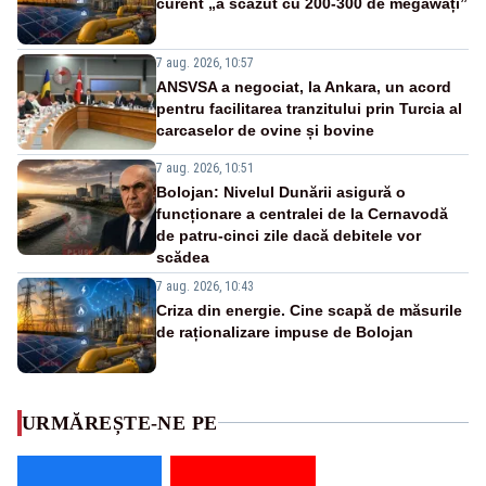
curent „a scăzut cu 200-300 de megawați”
7 aug. 2026, 10:57
ANSVSA a negociat, la Ankara, un acord
pentru facilitarea tranzitului prin Turcia al
carcaselor de ovine și bovine
7 aug. 2026, 10:51
Bolojan: Nivelul Dunării asigură o
funcționare a centralei de la Cernavodă
de patru-cinci zile dacă debitele vor
scădea
7 aug. 2026, 10:43
Criza din energie. Cine scapă de măsurile
de raționalizare impuse de Bolojan
URMĂREȘTE-NE PE