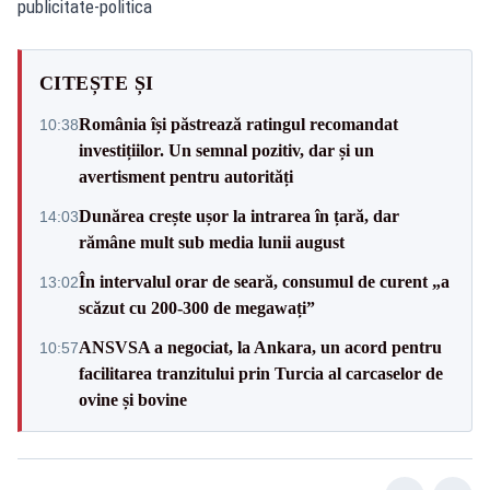
publicitate-politica
CITEȘTE ȘI
România își păstrează ratingul recomandat
10:38
investițiilor. Un semnal pozitiv, dar și un
avertisment pentru autorități
Dunărea crește ușor la intrarea în țară, dar
14:03
rămâne mult sub media lunii august
În intervalul orar de seară, consumul de curent „a
13:02
scăzut cu 200-300 de megawați”
ANSVSA a negociat, la Ankara, un acord pentru
10:57
facilitarea tranzitului prin Turcia al carcaselor de
ovine și bovine