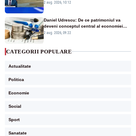
protejăm și natura, dar nu șținem omaneii
2 aug. 2026, 10:12
în stare permanentă de alertă
Daniel Udrescu: De ce patrimoniul va
deveni conceptul central al economiei
viitoare?
2 aug. 2026, 09:22
CATEGORII POPULARE
Actualitate
Politica
Economie
Social
Sport
Sanatate