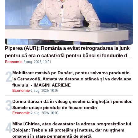
Piperea (AUR): România a evitat retrogradarea la junk
pentru că era o catastrofă pentru bănci și fondurile de
Economie
·
2 aug. 2026, 10:01
pensii
2
Mobilizare masivă pe Dunăre, pentru salvarea producției
la Cernavodă. Armata va detona o stâncă și va devia apa
fluviului - IMAGINI AERIENE
Economie
-
2 aug. 2026, 10:07
3
Dorina Barcari dă în vileag șmecheria înghețării pensiilor.
Sumele uriașe pierdute de fiecare român
Economie
-
2 aug. 2026, 10:09
4
Mihai Chirica, atac devastator la adresa progresiștilor lui
Bolojan: Trebuie să protejăm și natura, dar nu șținem
omaneii în stare permanentă de alertă