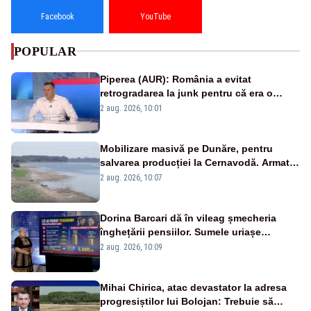
Facebook
YouTube
POPULAR
Piperea (AUR): România a evitat
retrogradarea la junk pentru că era o
catastrofă pentru bănci și fondurile de
2 aug. 2026, 10:01
pensii
Mobilizare masivă pe Dunăre, pentru
salvarea producției la Cernavodă. Armata
va detona o stâncă și va devia apa
2 aug. 2026, 10:07
fluviului - IMAGINI AERIENE
Dorina Barcari dă în vileag șmecheria
înghețării pensiilor. Sumele uriașe
pierdute de fiecare român
2 aug. 2026, 10:09
Mihai Chirica, atac devastator la adresa
progresiștilor lui Bolojan: Trebuie să