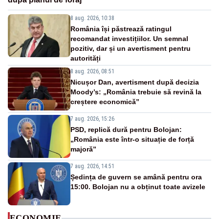
8 aug. 2026, 10:38
România își păstrează ratingul
recomandat investițiilor. Un semnal
pozitiv, dar și un avertisment pentru
autorități
8 aug. 2026, 08:51
Nicușor Dan, avertisment după decizia
Moody’s: „România trebuie să revină la
creștere economică”
7 aug. 2026, 15:26
PSD, replică dură pentru Bolojan:
„România este într-o situație de forță
majoră”
7 aug. 2026, 14:51
Ședința de guvern se amână pentru ora
15:00. Bolojan nu a obținut toate avizele
ECONOMIE