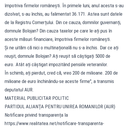
împotriva firmelor românești. În primele luni, anul acesta s-au
dizolvat, s-au închis, au falimentat 36.171. Astea sunt datele
de la Registru Comerțului. Din ce cauza, domnilor guvernanți,
domnule Bolojan? Din cauza taxelor pe care le-ați pus în
aceste măsuri financiare, împotriva firmelor românești.
Și ne uităm că nici o multinațională nu s-a închis. Dar ce ați
reușit, domnule Bolojan? Ați reușit să câștigați 5000 de
euro. Atât ați câștigat impozitând pensiile veteranilor.
În schimb, ați pierdut, cred că, vreo 200 de milioane. 200 de
milioane de euro închinându-se aceste firme", a transmis
deputatul AUR.
MATERIAL PUBLICITAR POLITIC
PARTIDUL ALIANȚA PENTRU UNIREA ROMANILOR (AUR)
Notificare privind transparența la
https://www.realitatea.net/notificare-transparenta-