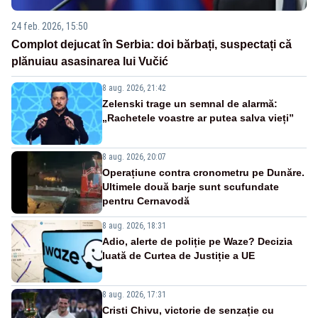
24 feb. 2026, 15:50
Complot dejucat în Serbia: doi bărbați, suspectați că
plănuiau asasinarea lui Vučić
8 aug. 2026, 21:42
Zelenski trage un semnal de alarmă:
„Rachetele voastre ar putea salva vieți”
8 aug. 2026, 20:07
Operațiune contra cronometru pe Dunăre.
Ultimele două barje sunt scufundate
pentru Cernavodă
8 aug. 2026, 18:31
Adio, alerte de poliție pe Waze? Decizia
luată de Curtea de Justiție a UE
8 aug. 2026, 17:31
Cristi Chivu, victorie de senzație cu