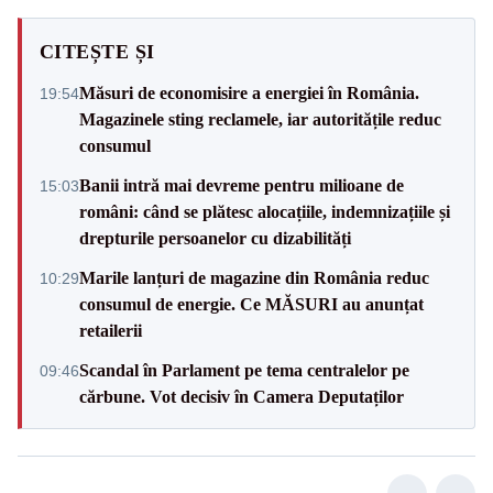
CITEȘTE ȘI
Măsuri de economisire a energiei în România.
19:54
Magazinele sting reclamele, iar autoritățile reduc
consumul
Banii intră mai devreme pentru milioane de
15:03
români: când se plătesc alocațiile, indemnizațiile și
drepturile persoanelor cu dizabilități
Marile lanțuri de magazine din România reduc
10:29
consumul de energie. Ce MĂSURI au anunțat
retailerii
Scandal în Parlament pe tema centralelor pe
09:46
cărbune. Vot decisiv în Camera Deputaților