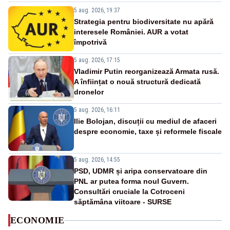
5 aug. 2026, 19:37
Strategia pentru biodiversitate nu apără
interesele României. AUR a votat
împotrivă
5 aug. 2026, 17:15
Vladimir Putin reorganizează Armata rusă.
A înființat o nouă structură dedicată
dronelor
5 aug. 2026, 16:11
Ilie Bolojan, discuții cu mediul de afaceri
despre economie, taxe și reformele fiscale
5 aug. 2026, 14:55
PSD, UDMR și aripa conservatoare din
PNL ar putea forma noul Guvern.
Consultări cruciale la Cotroceni
săptămâna viitoare - SURSE
ECONOMIE