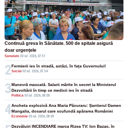
Continuă greva în Sănătate. 500 de spitale asigură
doar urgențele
Sanatate
·
30 iul. 2026, 07:51
2
Fermierii ies în stradă, astăzi, în fața Guvernului!
Social
-
30 iul. 2026, 07:54
3
Manevră mascată. Salarii mărite în secret la Ministerul
Dezvoltării în timp ce medicii ies în stradă
Politica
-
30 iul. 2026, 08:00
4
Ancheta explozivă Ana Maria Păcuraru: Șantierul Damen
Mangalia, dosarul care scufundă apărarea României
Economie
-
30 iul. 2026, 08:09
Dezvăluiri INCENDIARE marca Rizea TV: Ion Bazac, în