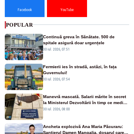
Facebook
YouTube
POPULAR
Continuă greva în Sănătate. 500 de
spitale asigură doar urgențele
30 iul. 2026, 07:51
Fermierii ies în stradă, astăzi, în fața
Guvernului!
30 iul. 2026, 07:54
Manevră mascată. Salarii mărite în secret
la Ministerul Dezvoltării în timp ce medicii
ies în stradă
30 iul. 2026, 08:00
Ancheta explozivă Ana Maria Păcuraru:
Șantierul Damen Mangalia, dosarul care