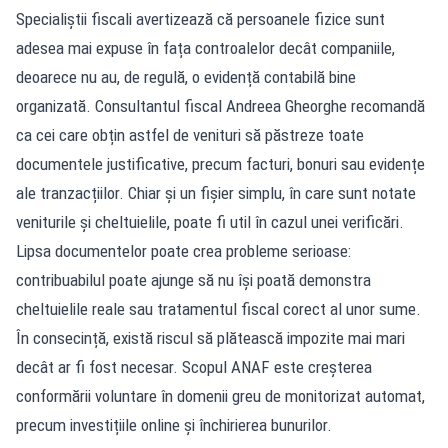
Specialiștii fiscali avertizează că persoanele fizice sunt
adesea mai expuse în fața controalelor decât companiile,
deoarece nu au, de regulă, o evidență contabilă bine
organizată. Consultantul fiscal Andreea Gheorghe recomandă
ca cei care obțin astfel de venituri să păstreze toate
documentele justificative, precum facturi, bonuri sau evidențe
ale tranzacțiilor. Chiar și un fișier simplu, în care sunt notate
veniturile și cheltuielile, poate fi util în cazul unei verificări.
Lipsa documentelor poate crea probleme serioase:
contribuabilul poate ajunge să nu își poată demonstra
cheltuielile reale sau tratamentul fiscal corect al unor sume.
În consecință, există riscul să plătească impozite mai mari
decât ar fi fost necesar. Scopul ANAF este creșterea
conformării voluntare în domenii greu de monitorizat automat,
precum investițiile online și închirierea bunurilor.