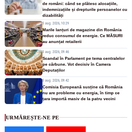
de români: când se plătesc alocațiile,
indemnizațiile și drepturile persoanelor cu
dizabilități
5 aug. 2026, 10:29
Marile lanțuri de magazine din România
reduc consumul de energie. Ce MĂSURI
au anunțat retailerii
5 aug. 2026, 09:46
Scandal în Parlament pe tema centralelor
pe cărbune. Vot decisiv în Camera
Deputaților
5 aug. 2026, 09:42
Comisia Europeană susține că România
nu are probleme cu energia, în timp ce
țara importă masiv de la patru vecini
URMĂREȘTE-NE PE