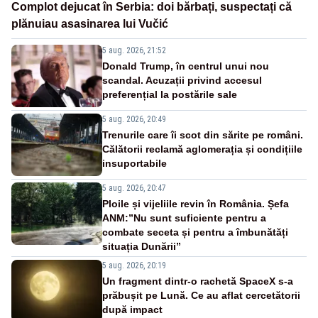
Complot dejucat în Serbia: doi bărbați, suspectați că
plănuiau asasinarea lui Vučić
5 aug. 2026, 21:52
Donald Trump, în centrul unui nou
scandal. Acuzații privind accesul
preferențial la postările sale
5 aug. 2026, 20:49
Trenurile care îi scot din sărite pe români.
Călătorii reclamă aglomerația și condițiile
insuportabile
5 aug. 2026, 20:47
Ploile și vijeliile revin în România. Șefa
ANM:”Nu sunt suficiente pentru a
combate seceta și pentru a îmbunătăți
situația Dunării”
5 aug. 2026, 20:19
Un fragment dintr-o rachetă SpaceX s-a
prăbușit pe Lună. Ce au aflat cercetătorii
după impact