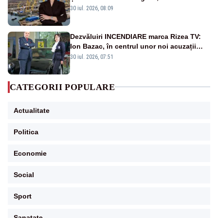
scufundă apărarea României
30 iul. 2026, 08:09
Dezvăluiri INCENDIARE marca Rizea TV:
Ion Bazac, în centrul unor noi acuzații
publice
30 iul. 2026, 07:51
CATEGORII POPULARE
Actualitate
Politica
Economie
Social
Sport
Sanatate