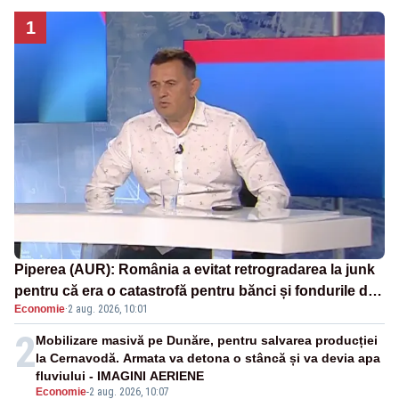
1
Piperea (AUR): România a evitat retrogradarea la junk
pentru că era o catastrofă pentru bănci și fondurile de
Economie
·
2 aug. 2026, 10:01
pensii
2
Mobilizare masivă pe Dunăre, pentru salvarea producției
la Cernavodă. Armata va detona o stâncă și va devia apa
fluviului - IMAGINI AERIENE
Economie
-
2 aug. 2026, 10:07