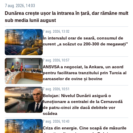
7 aug. 2026, 14:03
Dunărea crește ușor la intrarea în țară, dar rămâne mult
sub media lunii august
7 aug. 2026, 13:02
În intervalul orar de seară, consumul de
curent „a scăzut cu 200-300 de megawați”
7 aug. 2026, 10:57
ANSVSA a negociat, la Ankara, un acord
pentru facilitarea tranzitului prin Turcia al
carcaselor de ovine și bovine
7 aug. 2026, 10:51
Bolojan: Nivelul Dunării asigură o
funcționare a centralei de la Cernavodă
de patru-cinci zile dacă debitele vor
scădea
7 aug. 2026, 10:43
Criza din energie. Cine scapă de măsurile