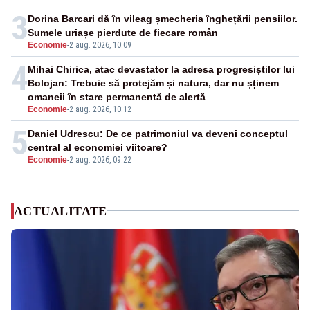
3
Dorina Barcari dă în vileag șmecheria înghețării pensiilor.
Sumele uriașe pierdute de fiecare român
Economie
-
2 aug. 2026, 10:09
4
Mihai Chirica, atac devastator la adresa progresiștilor lui
Bolojan: Trebuie să protejăm și natura, dar nu șținem
omaneii în stare permanentă de alertă
Economie
-
2 aug. 2026, 10:12
5
Daniel Udrescu: De ce patrimoniul va deveni conceptul
central al economiei viitoare?
Economie
-
2 aug. 2026, 09:22
ACTUALITATE