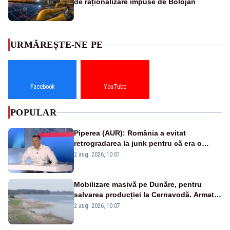
de raționalizare impuse de Bolojan
URMĂREȘTE-NE PE
Facebook
YouTube
POPULAR
Piperea (AUR): România a evitat
retrogradarea la junk pentru că era o
catastrofă pentru bănci și fondurile de
2 aug. 2026, 10:01
pensii
Mobilizare masivă pe Dunăre, pentru
salvarea producției la Cernavodă. Armata
va detona o stâncă și va devia apa
2 aug. 2026, 10:07
fluviului - IMAGINI AERIENE