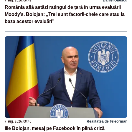
7 aug. 2026, 08:42
Daniel Onescu
România află astăzi ratingul de țară în urma evaluării
Moody’s. Bolojan: „Trei sunt factorii-cheie care stau la
baza acestor evaluări”
7 aug. 2026, 08:40
Realitatea de Teleorman
Ilie Bolojan, mesaj pe Facebook în plină criză