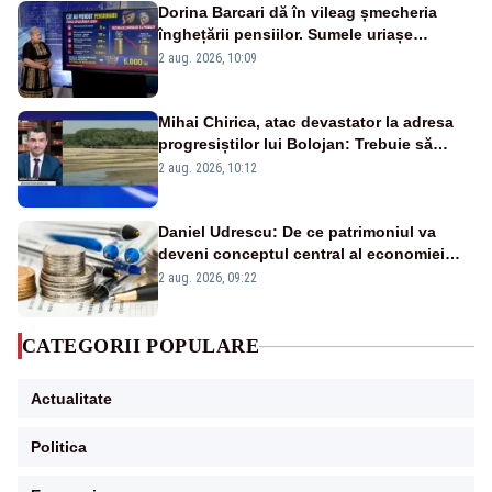
Dorina Barcari dă în vileag șmecheria
înghețării pensiilor. Sumele uriașe
pierdute de fiecare român
2 aug. 2026, 10:09
Mihai Chirica, atac devastator la adresa
progresiștilor lui Bolojan: Trebuie să
protejăm și natura, dar nu șținem omaneii
2 aug. 2026, 10:12
în stare permanentă de alertă
Daniel Udrescu: De ce patrimoniul va
deveni conceptul central al economiei
viitoare?
2 aug. 2026, 09:22
CATEGORII POPULARE
Actualitate
Politica