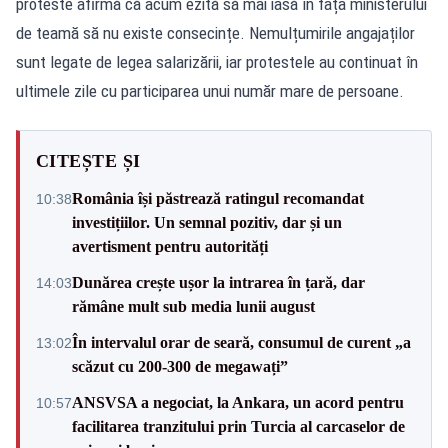
proteste afirmă că acum ezită să mai iasă în fața ministerului
de teamă să nu existe consecințe. Nemulțumirile angajaților
sunt legate de legea salarizării, iar protestele au continuat în
ultimele zile cu participarea unui număr mare de persoane.
CITEȘTE ȘI
România își păstrează ratingul recomandat
10:38
investițiilor. Un semnal pozitiv, dar și un
avertisment pentru autorități
Dunărea crește ușor la intrarea în țară, dar
14:03
rămâne mult sub media lunii august
În intervalul orar de seară, consumul de curent „a
13:02
scăzut cu 200-300 de megawați”
ANSVSA a negociat, la Ankara, un acord pentru
10:57
facilitarea tranzitului prin Turcia al carcaselor de