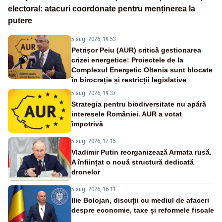
electoral: atacuri coordonate pentru menținerea la
putere
5 aug. 2026, 19:53
Petrișor Peiu (AUR) critică gestionarea
crizei energetice: Proiectele de la
Complexul Energetic Oltenia sunt blocate
în birocrație și restricții legislative
5 aug. 2026, 19:37
Strategia pentru biodiversitate nu apără
interesele României. AUR a votat
împotrivă
5 aug. 2026, 17:15
Vladimir Putin reorganizează Armata rusă.
A înființat o nouă structură dedicată
dronelor
5 aug. 2026, 16:11
Ilie Bolojan, discuții cu mediul de afaceri
despre economie, taxe și reformele fiscale