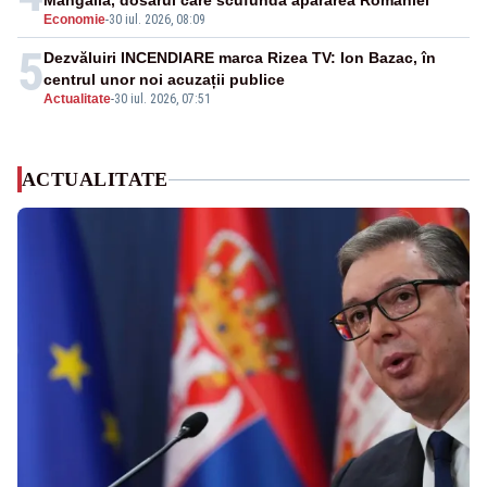
Mangalia, dosarul care scufundă apărarea României
Economie
-
30 iul. 2026, 08:09
5
Dezvăluiri INCENDIARE marca Rizea TV: Ion Bazac, în
centrul unor noi acuzații publice
Actualitate
-
30 iul. 2026, 07:51
ACTUALITATE