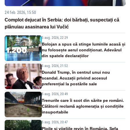
24 feb. 2026, 15:50
Complot dejucat în Serbia: doi bărbați, suspectați că
plănuiau asasinarea lui Vučić
5 aug. 2026, 22:29
Bolojan a spus că stinge luminile acasă și
nu folosește aerul condiționat. Adevărul
din spatele declarațiilor
5 aug. 2026, 21:52
Donald Trump, în centrul unui nou
scandal. Acuzații privind accesul
preferențial la postările sale
5 aug. 2026, 20:49
Trenurile care îi scot din sărite pe români.
Călătorii reclamă aglomerația și condițiile
insuportabile
5 aug. 2026, 20:47
Ploile și vijeliile revin în România. Șefa