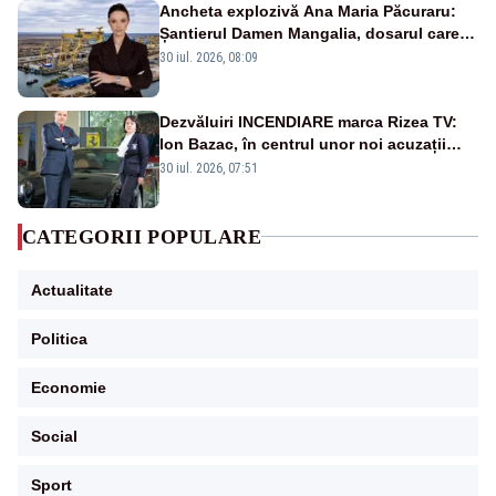
Ancheta explozivă Ana Maria Păcuraru:
Șantierul Damen Mangalia, dosarul care
scufundă apărarea României
30 iul. 2026, 08:09
Dezvăluiri INCENDIARE marca Rizea TV:
Ion Bazac, în centrul unor noi acuzații
publice
30 iul. 2026, 07:51
CATEGORII POPULARE
Actualitate
Politica
Economie
Social
Sport