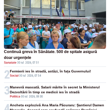
Continuă greva în Sănătate. 500 de spitale asigură
doar urgențele
Sanatate
·
30 iul. 2026, 07:51
2
Fermierii ies în stradă, astăzi, în fața Guvernului!
Social
-
30 iul. 2026, 07:54
3
Manevră mascată. Salarii mărite în secret la Ministerul
Dezvoltării în timp ce medicii ies în stradă
Politica
-
30 iul. 2026, 08:00
4
Ancheta explozivă Ana Maria Păcuraru: Șantierul Damen