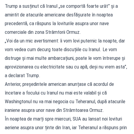
Trump a susținut că Iranul „se comportă foarte urât” și a
amintit de atacurile americane desfășurate în noaptea
precedentă, ca răspuns la loviturile asupra unor nave
comerciale din zona Strâmtorii Ormuz.
„Voi da un mic avertisment: îi vom lovi puternic la noapte, dar
vom vedea cum decurg toate discuțiile cu Iranul. Le vom
distruge și mai multe ambarcațiuni, poate le vom întrerupe și
aprovizionarea cu electricitate sau cu apă, deși nu vrem asta”,
a declarat Trump.
Anterior, președintele american anunțase că acordul de
încetare a focului cu Iranul nu mai este valabil și că
Washingtonul nu va mai negocia cu Teheranul, după atacurile
iraniene asupra unor nave din Strâmtoarea Ormuz.
În noaptea de marți spre miercuri, SUA au lansat noi lovituri
aeriene asupra unor ținte din Iran, iar Teheranul a răspuns prin