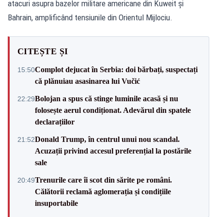
atacuri asupra bazelor militare americane din Kuweit și
Bahrain, amplificând tensiunile din Orientul Mijlociu.
CITEȘTE ȘI
Complot dejucat în Serbia: doi bărbați, suspectați
15:50
că plănuiau asasinarea lui Vučić
Bolojan a spus că stinge luminile acasă și nu
22:29
folosește aerul condiționat. Adevărul din spatele
declarațiilor
Donald Trump, în centrul unui nou scandal.
21:52
Acuzații privind accesul preferențial la postările
sale
Trenurile care îi scot din sărite pe români.
20:49
Călătorii reclamă aglomerația și condițiile
insuportabile