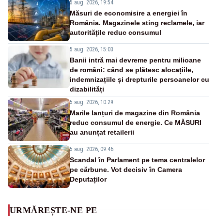
5 aug. 2026, 19:54
Măsuri de economisire a energiei în
România. Magazinele sting reclamele, iar
autoritățile reduc consumul
5 aug. 2026, 15:03
Banii intră mai devreme pentru milioane
de români: când se plătesc alocațiile,
indemnizațiile și drepturile persoanelor cu
dizabilități
5 aug. 2026, 10:29
Marile lanțuri de magazine din România
reduc consumul de energie. Ce MĂSURI
au anunțat retailerii
5 aug. 2026, 09:46
Scandal în Parlament pe tema centralelor
pe cărbune. Vot decisiv în Camera
Deputaților
URMĂREȘTE-NE PE