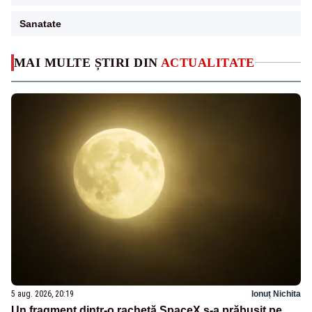
Sanatate
MAI MULTE ȘTIRI DIN
ACTUALITATE
5 aug. 2026, 20:19
Ionuț Nichita
Un fragment dintr-o rachetă SpaceX s-a prăbușit pe