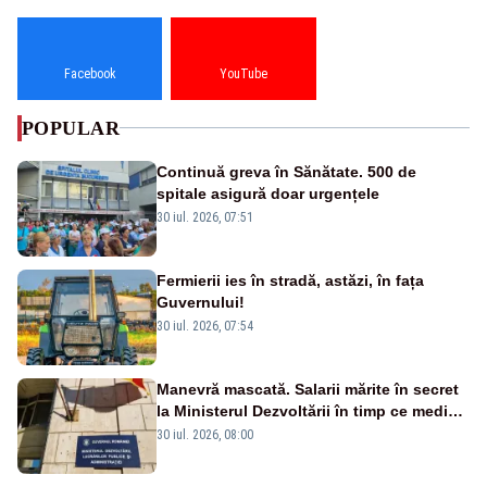
Facebook
YouTube
POPULAR
Continuă greva în Sănătate. 500 de
spitale asigură doar urgențele
30 iul. 2026, 07:51
Fermierii ies în stradă, astăzi, în fața
Guvernului!
30 iul. 2026, 07:54
Manevră mascată. Salarii mărite în secret
la Ministerul Dezvoltării în timp ce medicii
ies în stradă
30 iul. 2026, 08:00