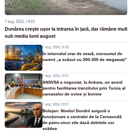
7 aug. 2026, 14:03
Dunărea crește ușor la intrarea în țară, dar rămâne mult
sub media lunii august
7 aug. 2026, 13:02
În intervalul orar de seară, consumul de
curent „a scăzut cu 200-300 de megawați”
7 aug. 2026, 10:57
ANSVSA a negociat, la Ankara, un acord
pentru facilitarea tranzitului prin Turcia al
carcaselor de ovine și bovine
7 aug. 2026, 10:51
Bolojan: Nivelul Dunării asigură o
funcționare a centralei de la Cernavodă
de patru-cinci zile dacă debitele vor
scădea