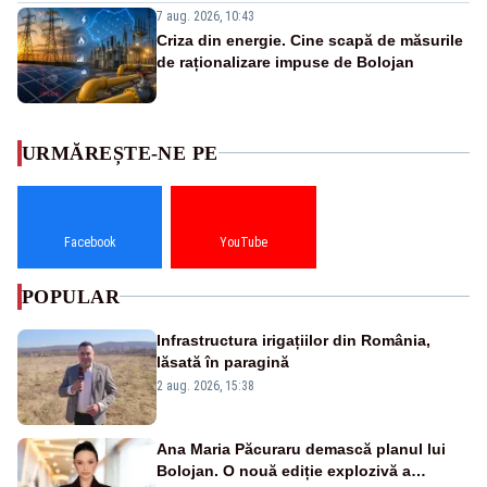
7 aug. 2026, 10:43
Criza din energie. Cine scapă de măsurile
de raționalizare impuse de Bolojan
URMĂREȘTE-NE PE
Facebook
YouTube
POPULAR
Infrastructura irigațiilor din România,
lăsată în paragină
2 aug. 2026, 15:38
Ana Maria Păcuraru demască planul lui
Bolojan. O nouă ediție explozivă a