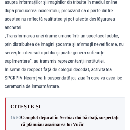
asupra informațiilor și imaginilor distribuite în mediul online
după producerea incidentului, precizând că o parte dintre
acestea nu reflectă realitatea și pot afecta desfășurarea
anchetei.
„Transformarea unei drame umane într-un spectacol public,
prin distribuirea de imagini șocante și afirmații neverificate, nu
servește interesului public și poate genera suferințe
suplimentare”, au transmis reprezentanții instituției.
În semn de respect față de colegul decedat, activitatea
SPCRPIV Neamț va fi suspendată joi, ziua în care va avea loc
ceremonia de înmormântare.
CITEȘTE ȘI
Complot dejucat în Serbia: doi bărbați, suspectați
15:50
că plănuiau asasinarea lui Vučić