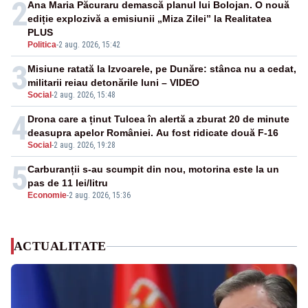
2
Ana Maria Păcuraru demască planul lui Bolojan. O nouă
ediție explozivă a emisiunii „Miza Zilei” la Realitatea
PLUS
Politica
-
2 aug. 2026, 15:42
3
Misiune ratată la Izvoarele, pe Dunăre: stânca nu a cedat,
militarii reiau detonările luni – VIDEO
Social
-
2 aug. 2026, 15:48
4
Drona care a ținut Tulcea în alertă a zburat 20 de minute
deasupra apelor României. Au fost ridicate două F-16
Social
-
2 aug. 2026, 19:28
5
Carburanții s-au scumpit din nou, motorina este la un
pas de 11 lei/litru
Economie
-
2 aug. 2026, 15:36
ACTUALITATE