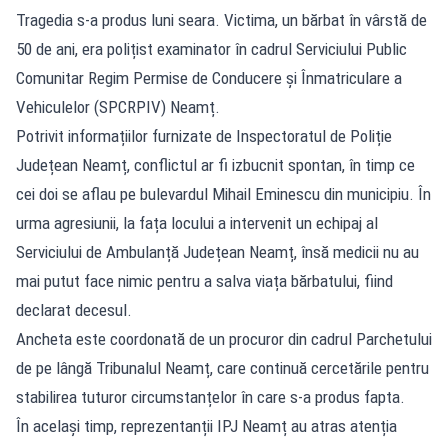
Tragedia s-a produs luni seara. Victima, un bărbat în vârstă de
50 de ani, era polițist examinator în cadrul Serviciului Public
Comunitar Regim Permise de Conducere și Înmatriculare a
Vehiculelor (SPCRPIV) Neamț.
Potrivit informațiilor furnizate de Inspectoratul de Poliție
Județean Neamț, conflictul ar fi izbucnit spontan, în timp ce
cei doi se aflau pe bulevardul Mihail Eminescu din municipiu. În
urma agresiunii, la fața locului a intervenit un echipaj al
Serviciului de Ambulanță Județean Neamț, însă medicii nu au
mai putut face nimic pentru a salva viața bărbatului, fiind
declarat decesul.
Ancheta este coordonată de un procuror din cadrul Parchetului
de pe lângă Tribunalul Neamț, care continuă cercetările pentru
stabilirea tuturor circumstanțelor în care s-a produs fapta.
În același timp, reprezentanții IPJ Neamț au atras atenția