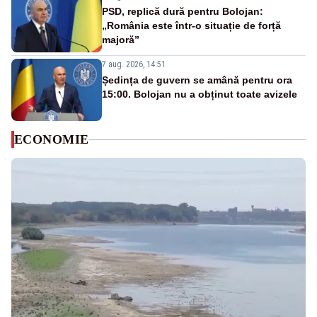
PSD, replică dură pentru Bolojan:
„România este într-o situație de forță
majoră”
7 aug. 2026, 14:51
Ședința de guvern se amână pentru ora
15:00. Bolojan nu a obținut toate avizele
ECONOMIE