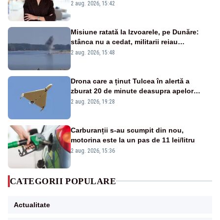
emisiunii „Miza Zilei” la Realitatea PLUS
2 aug. 2026, 15:42
Misiune ratată la Izvoarele, pe Dunăre:
stânca nu a cedat, militarii reiau
detonările luni – VIDEO
2 aug. 2026, 15:48
Drona care a ținut Tulcea în alertă a
zburat 20 de minute deasupra apelor
României. Au fost ridicate două F-16
2 aug. 2026, 19:28
Carburanții s-au scumpit din nou,
motorina este la un pas de 11 lei/litru
2 aug. 2026, 15:36
CATEGORII POPULARE
Actualitate