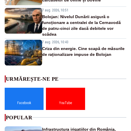
7 aug. 2026, 10:51
Bolojan: Nivelul Dunării asigură o
funcționare a centralei de la Cernavodă
de patru-cinci zile dacă debitele vor
scădea
7 aug. 2026, 10:43
Criza din energie. Cine scapă de măsurile
de raționalizare impuse de Bolojan
URMĂREȘTE-NE PE
Facebook
YouTube
POPULAR
Infrastructura irigațiilor din România,