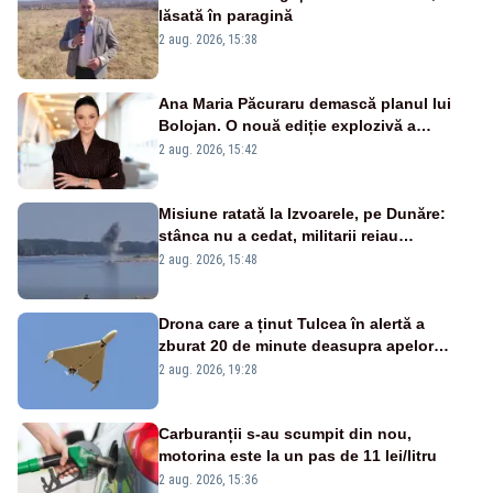
lăsată în paragină
2 aug. 2026, 15:38
Ana Maria Păcuraru demască planul lui
Bolojan. O nouă ediție explozivă a
emisiunii „Miza Zilei” la Realitatea PLUS
2 aug. 2026, 15:42
Misiune ratată la Izvoarele, pe Dunăre:
stânca nu a cedat, militarii reiau
detonările luni – VIDEO
2 aug. 2026, 15:48
Drona care a ținut Tulcea în alertă a
zburat 20 de minute deasupra apelor
României. Au fost ridicate două F-16
2 aug. 2026, 19:28
Carburanții s-au scumpit din nou,
motorina este la un pas de 11 lei/litru
2 aug. 2026, 15:36