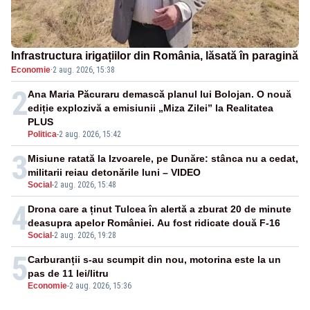
Infrastructura irigațiilor din România, lăsată în paragină
Economie
·
2 aug. 2026, 15:38
2
Ana Maria Păcuraru demască planul lui Bolojan. O nouă
ediție explozivă a emisiunii „Miza Zilei” la Realitatea
PLUS
Politica
-
2 aug. 2026, 15:42
3
Misiune ratată la Izvoarele, pe Dunăre: stânca nu a cedat,
militarii reiau detonările luni – VIDEO
Social
-
2 aug. 2026, 15:48
4
Drona care a ținut Tulcea în alertă a zburat 20 de minute
deasupra apelor României. Au fost ridicate două F-16
Social
-
2 aug. 2026, 19:28
5
Carburanții s-au scumpit din nou, motorina este la un
pas de 11 lei/litru
Economie
-
2 aug. 2026, 15:36