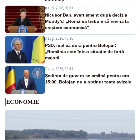
8 aug. 2026, 08:51
Nicușor Dan, avertisment după decizia
Moody’s: „România trebuie să revină la
creștere economică”
7 aug. 2026, 15:26
PSD, replică dură pentru Bolojan:
„România este într-o situație de forță
majoră”
7 aug. 2026, 14:51
Ședința de guvern se amână pentru ora
15:00. Bolojan nu a obținut toate avizele
ECONOMIE