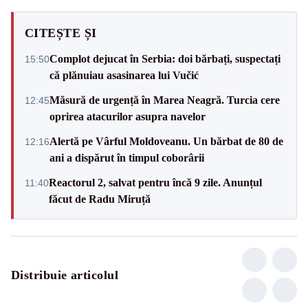
CITEȘTE ȘI
Complot dejucat în Serbia: doi bărbați, suspectați
15:50
că plănuiau asasinarea lui Vučić
Măsură de urgență în Marea Neagră. Turcia cere
12:45
oprirea atacurilor asupra navelor
Alertă pe Vârful Moldoveanu. Un bărbat de 80 de
12:16
ani a dispărut în timpul coborârii
Reactorul 2, salvat pentru încă 9 zile. Anunțul
11:40
făcut de Radu Miruță
Distribuie articolul