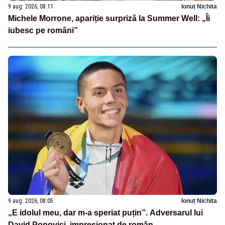
9 aug. 2026, 08:11
Ionuț Nichita
Michele Morrone, apariție surpriză la Summer Well: „Îi
iubesc pe români”
9 aug. 2026, 08:05
Ionuț Nichita
„E idolul meu, dar m-a speriat puțin”. Adversarul lui
David Popovici, impresionat de român