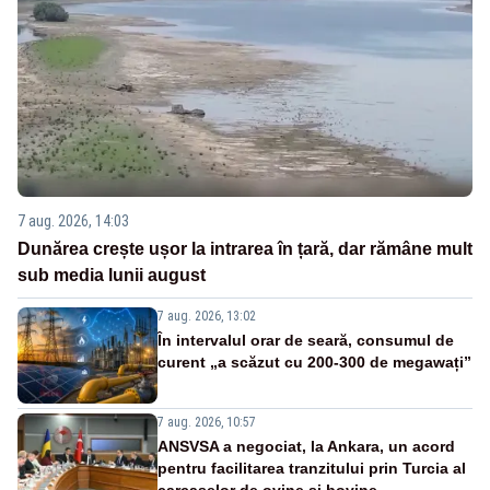
7 aug. 2026, 14:03
Dunărea crește ușor la intrarea în țară, dar rămâne mult
sub media lunii august
7 aug. 2026, 13:02
În intervalul orar de seară, consumul de
curent „a scăzut cu 200-300 de megawați”
7 aug. 2026, 10:57
ANSVSA a negociat, la Ankara, un acord
pentru facilitarea tranzitului prin Turcia al
carcaselor de ovine și bovine