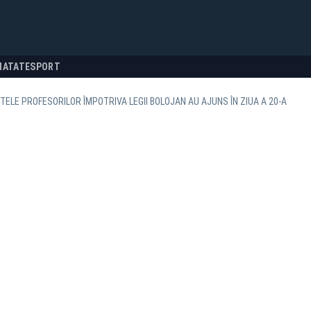
NATATE
SPORT
ELE PROFESORILOR ÎMPOTRIVA LEGII BOLOJAN AU AJUNS ÎN ZIUA A 20-A