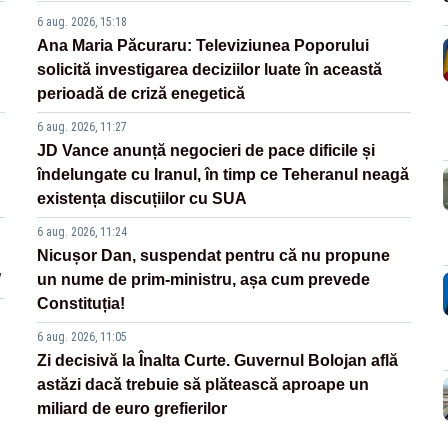
6 aug. 2026, 15:18
Ana Maria Păcuraru: Televiziunea Poporului
solicită investigarea deciziilor luate în această
perioadă de criză enegetică
6 aug. 2026, 11:27
JD Vance anunță negocieri de pace dificile și
îndelungate cu Iranul, în timp ce Teheranul neagă
existența discuțiilor cu SUA
6 aug. 2026, 11:24
Nicușor Dan, suspendat pentru că nu propune
”
un nume de prim-ministru, așa cum prevede
Constituția!
6 aug. 2026, 11:05
Zi decisivă la Înalta Curte. Guvernul Bolojan află
astăzi dacă trebuie să plătească aproape un
miliard de euro grefierilor