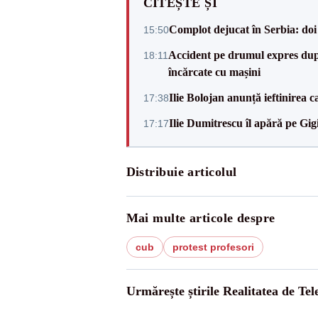
CITEȘTE ȘI
Complot dejucat în Serbia: doi 
15:50
Accident pe drumul expres după
18:11
încărcate cu mașini
Ilie Bolojan anunță ieftinirea 
17:38
Ilie Dumitrescu îl apără pe Gi
17:17
Distribuie articolul
Mai multe articole despre
cub
protest profesori
Urmărește știrile Realitatea de Te