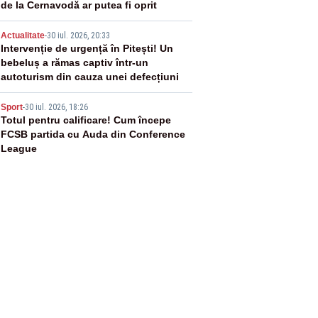
de la Cernavodă ar putea fi oprit
4
Actualitate
-
30 iul. 2026, 20:33
Intervenție de urgență în Pitești! Un
bebeluș a rămas captiv într-un
autoturism din cauza unei defecțiuni
5
Sport
-
30 iul. 2026, 18:26
Totul pentru calificare! Cum începe
FCSB partida cu Auda din Conference
League