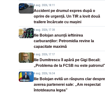
6 aug. 2026, 18:11
Accident pe drumul expres după o
oprire de urgență. Un TIR a lovit două
trailere încărcate cu mașini
6 aug. 2026, 17:38
Ilie Bolojan anunță ieftinirea
carburanților: Petromidia revine la
capacitate maximă
6 aug. 2026, 17:17
Ilie Dumitrescu îl apără pe Gigi Becali:
„Problema de la FCSB nu este patronul
6 aug. 2026, 16:34
Ilie Bolojan evită un răspuns clar despre
averea partenerei sale: „Am respectat
întotdeauna legea”