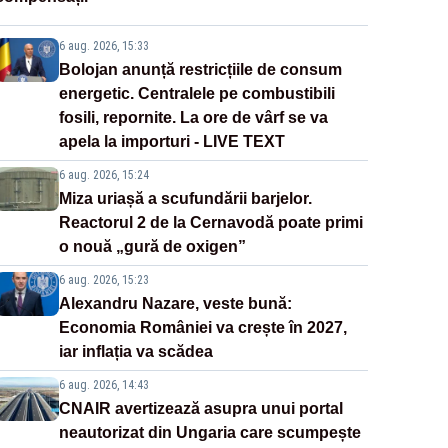
6 aug. 2026, 15:33
Bolojan anunță restricțiile de consum
energetic. Centralele pe combustibili
fosili, repornite. La ore de vârf se va
apela la importuri - LIVE TEXT
6 aug. 2026, 15:24
Miza uriașă a scufundării barjelor.
Reactorul 2 de la Cernavodă poate primi
o nouă „gură de oxigen”
6 aug. 2026, 15:23
Alexandru Nazare, veste bună:
Economia României va crește în 2027,
iar inflația va scădea
6 aug. 2026, 14:43
CNAIR avertizează asupra unui portal
neautorizat din Ungaria care scumpește