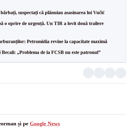
bărbați, suspectați că plănuiau asasinarea lui Vučić
 o oprire de urgență. Un TIR a lovit două trailere
carburanților: Petromidia revine la capacitate maximă
gi Becali: „Problema de la FCSB nu este patronul”
leorman și pe
Google News