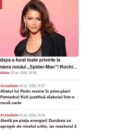
aya a furat toate privirile la
miera noului „Spider-Man”! Rochia
litate
·
30 iul. 2026, 18:56
pirată de pânza de păianjen a făcut
zație
2
Actualitate
-
30 iul. 2026, 19:27
Aliatul lui Putin revine în prim-plan!
Patriarhul Kiril justifică războiul într-o
nouă carte
3
Actualitate
-
30 iul. 2026, 19:56
Alertă pe piața energiei! Dunărea se
apropie de nivelul critic, iar reactorul 2