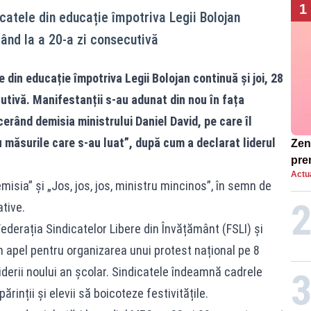
1
catele din educație împotriva Legii Bolojan
ngând la a 20-a zi consecutivă
din educație împotriva Legii Bolojan continuă și joi, 28
utivă. Manifestanții s-au adunat din nou în fața
cerând demisia ministrului Daniel David, pe care îl
u măsurile care s-au luat”, după cum a declarat liderul
Zend
pre
Actua
ins
isia” și „Jos, jos, jos, ministru mincinos”, în semn de
sen
ative.
Federația Sindicatelor Libere din Învățământ (FSLI) și
n apel pentru organizarea unui protest național pe 8
derii noului an școlar. Sindicatele îndeamnă cadrele
părinții și elevii să boicoteze festivitățile.