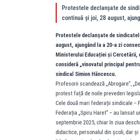
Protestele declanșate de sindi
continuă și joi, 28 august, aju
Protestele declanșate de sindicatele 
august, ajungând la a 20-a zi consec
Ministerului Educației și Cercetării, 
consideră „vinovatul principal pentr
sindical Simion Hăncescu.
Profesorii scandează „Abrogare”, „Dem
protest față de noile prevederi legisl
Cele două mari federații sindicale – 
Federația „Spiru Haret” – au lansat u
septembrie 2025, chiar în ziua deschi
didactice, personalul din școli, dar și 