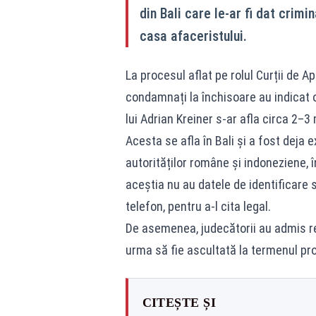
din Bali care le-ar fi dat crimi
casa afaceristului.
La procesul aflat pe rolul Curții de Ape
condamnați la închisoare au indicat o
lui Adrian Kreiner s-ar afla circa 2–3
Acesta se afla în Bali și a fost deja e
autorităților române și indoneziene, î
aceștia nu au datele de identificare 
telefon, pentru a-l cita legal.
De asemenea, judecătorii au admis rea
urma să fie ascultată la termenul pr
CITEȘTE ȘI