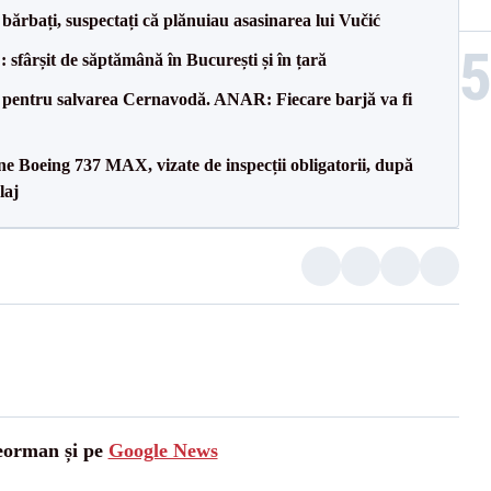
bărbați, suspectați că plănuiau asasinarea lui Vučić
șit de săptămână în București și în țară
e pentru salvarea Cernavodă. ANAR: Fiecare barjă va fi
ane Boeing 737 MAX, vizate de inspecții obligatorii, după
laj
leorman și pe
Google News