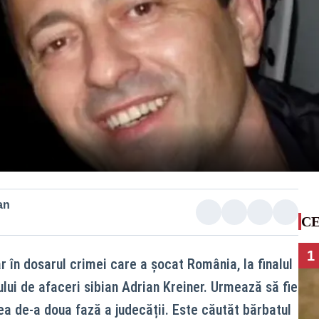
an
CE
1
r în dosarul crimei care a șocat România, la finalul
lui de afaceri sibian Adrian Kreiner. Urmează să fie
ea de-a doua fază a judecății. Este căutăt bărbatul