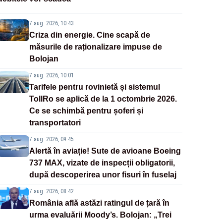
7 aug. 2026, 10:43
Criza din energie. Cine scapă de
măsurile de raționalizare impuse de
Bolojan
7 aug. 2026, 10:01
Tarifele pentru rovinietă și sistemul
TollRo se aplică de la 1 octombrie 2026.
Ce se schimbă pentru șoferi și
transportatori
7 aug. 2026, 09:45
Alertă în aviație! Sute de avioane Boeing
737 MAX, vizate de inspecții obligatorii,
după descoperirea unor fisuri în fuselaj
7 aug. 2026, 08:42
România află astăzi ratingul de țară în
urma evaluării Moody’s. Bolojan: „Trei