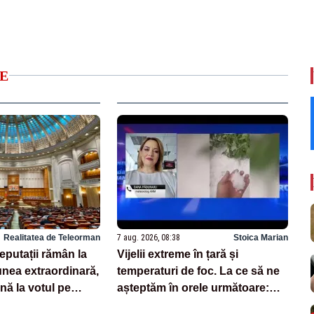
E
Realitatea de Teleorman
7 aug. 2026, 08:38
Stoica Marian
deputații rămân la
Vijelii extreme în țară și
nea extraordinară,
temperaturi de foc. La ce să ne
nă la votul pe
așteptăm în orele următoare:
rii
noile date de la ANM