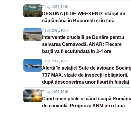
7 aug. 2026, 11:04
DESTINAȚII DE WEEKEND: sfârșit de
săptămână în București și în țară
7 aug. 2026, 10:47
Intervenție crucială pe Dunăre pentru
salvarea Cernavodă. ANAR: Fiecare
barjă va fi scufundată în 3-4 ore
7 aug. 2026, 10:39
Alertă în aviație! Sute de avioane Boein
737 MAX, vizate de inspecții obligatorii,
după descoperirea unor fisuri în fuselaj
7 aug. 2026, 10:01
Când revin ploile și când scapă Români
de caniculă. Prognoza ANM pe o lună