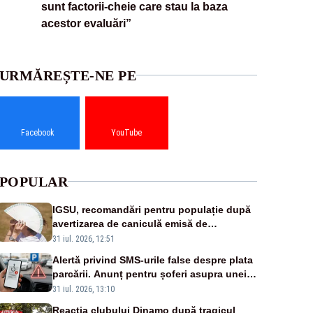
sunt factorii-cheie care stau la baza
acestor evaluări”
URMĂREȘTE-NE PE
Facebook
YouTube
POPULAR
IGSU, recomandări pentru populație după
avertizarea de caniculă emisă de
meteorologi
31 iul. 2026, 12:51
Alertă privind SMS-urile false despre plata
parcării. Anunț pentru șoferi asupra unei
noi metode de fraudă online
31 iul. 2026, 13:10
Reacția clubului Dinamo după tragicul