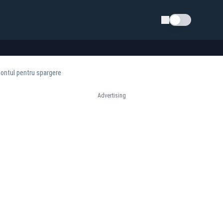
Schimba tema
 pontul pentru spargere
Advertising