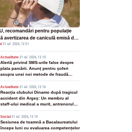
U, recomandări pentru populație
ă avertizarea de caniculă emisă de
l
·
31 iul. 2026, 12:51
eorologi
2
Actualitate
-
31 iul. 2026, 13:10
Alertă privind SMS-urile false despre
plata parcării. Anunț pentru șoferi
asupra unei noi metode de fraudă
online
3
Actualitate
-
31 iul. 2026, 13:16
Reacția clubului Dinamo după tragicul
accident din Argeș: Un membru al
staff-ului medical a murit, antrenorul
Adrian Ropotan este în spital
4
Social
-
31 iul. 2026, 13:19
Sesiunea de toamnă a Bacalaureatului
începe luni cu evaluarea competențelor