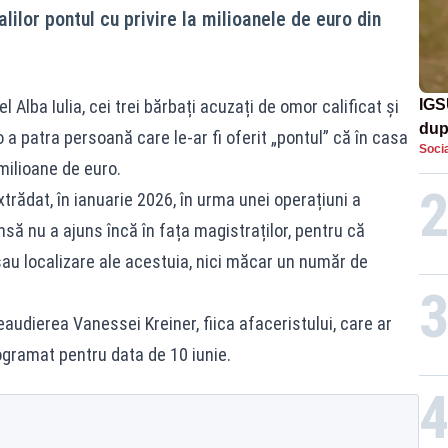
nalilor pontul cu privire la milioanele de euro din
l Alba Iulia, cei trei bărbați acuzați de omor calificat și
IGS
dup
 a patra persoană care le-ar fi oferit „pontul” că în casa
Socia
met
 milioane de euro.
xtrădat, în ianuarie 2026, în urma unei operațiuni a
nsă nu a ajuns încă în fața magistraților, pentru că
sau localizare ale acestuia, nici măcar un număr de
udierea Vanessei Kreiner, fiica afaceristului, care ar
ogramat pentru data de 10 iunie.