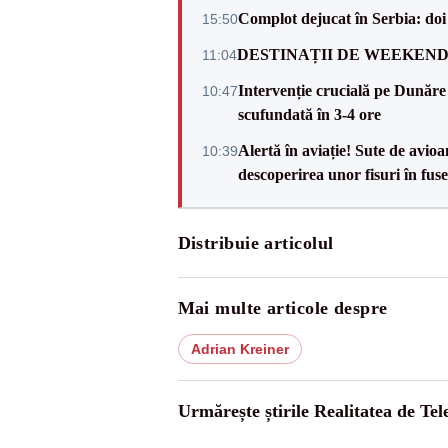
Complot dejucat în Serbia: doi 
15:50
DESTINAȚII DE WEEKEND: sfâr
11:04
Intervenție crucială pe Dunăr
10:47
scufundată în 3-4 ore
Alertă în aviație! Sute de avio
10:39
descoperirea unor fisuri în fuse
Distribuie articolul
Mai multe articole despre
Adrian Kreiner
Urmărește știrile Realitatea de Te