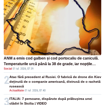
ANM a emis cod galben și cod portocaliu de caniculă.
Temperaturile urcă până la 38 de grade, iar nopțile
Social
·
31 iul. 2026, 07:39
devin tropicale
2
Atac fără precedent al Rusiei. O fabrică de drone din Kiev
deținută de o companie americană, distrusă de o rachetă
rusească
Actualitate
-
31 iul. 2026, 07:40
3
ITALIA: 7 persoane, dispărute după prăbușirea unei
clădiri în Sicilia | VIDEO