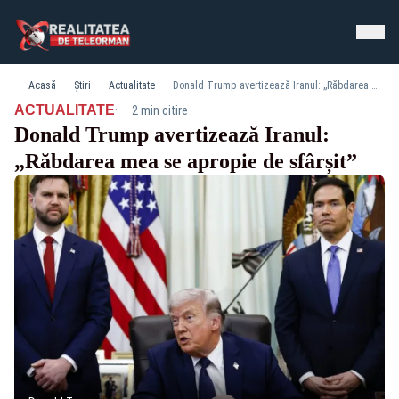
Acasă
Știri
Actualitate
Donald Trump avertizează Iranul: „Răbdarea mea se apropie de sfârșit”
·
ACTUALITATE
2 min citire
Donald Trump avertizează Iranul:
„Răbdarea mea se apropie de sfârșit”