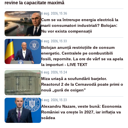
revine la capacitate maximă
6 aug. 2026, 15:36
Cum se va întrerupe energia electrică la
marii consumatori industriali? Bolojan:
Nu vor exista compensații
6 aug. 2026, 15:33
Bolojan anunță restricțiile de consum
energetic. Centralele pe combustibili
fosili, repornite. La ore de vârf se va apela
la importuri - LIVE TEXT
6 aug. 2026, 15:24
Miza uriașă a scufundării barjelor.
Reactorul 2 de la Cernavodă poate primi o
nouă „gură de oxigen”
6 aug. 2026, 15:23
Alexandru Nazare, veste bună: Economia
României va crește în 2027, iar inflația va
scădea