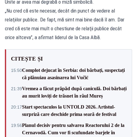
Unite ar avea mai degrabă o miză simbolică.
„Nu cred că este necesar, decât din punct de vedere al
relaţiilor publice. De fapt, mă simt mai bine dacă îl am. Dar
cred că este mai mult o chestiune de relaţii publice decât
orice altceva”, a afirmat liderul de la Casa Albă.
CITEȘTE ȘI
Complot dejucat în Serbia: doi bărbați, suspectați
15:50
că plănuiau asasinarea lui Vučić
Vremea a făcut prăpăd după caniculă. Doi bărbați
21:39
au murit loviți de trăsnet în râul Mureș
Start spectaculos la UNTOLD 2026. Artistul-
20:17
surpriză care deschide prima seară de festival
Planul decisiv pentru salvarea Reactorului 2 de la
19:56
Cernavodă. Cum vor fi scufundate barjele în