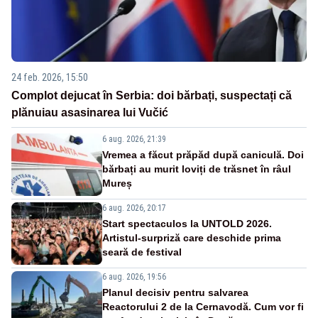
24 feb. 2026, 15:50
Complot dejucat în Serbia: doi bărbați, suspectați că
plănuiau asasinarea lui Vučić
6 aug. 2026, 21:39
Vremea a făcut prăpăd după caniculă. Doi
bărbați au murit loviți de trăsnet în râul
Mureș
6 aug. 2026, 20:17
Start spectaculos la UNTOLD 2026.
Artistul-surpriză care deschide prima
seară de festival
6 aug. 2026, 19:56
Planul decisiv pentru salvarea
Reactorului 2 de la Cernavodă. Cum vor fi