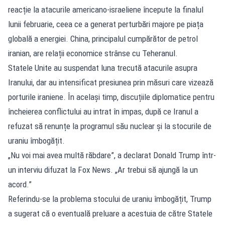
reacție la atacurile americano-israeliene începute la finalul
lunii februarie, ceea ce a generat perturbări majore pe piața
globală a energiei. China, principalul cumpărător de petrol
iranian, are relații economice strânse cu Teheranul.
Statele Unite au suspendat luna trecută atacurile asupra
Iranului, dar au intensificat presiunea prin măsuri care vizează
porturile iraniene. În același timp, discuțiile diplomatice pentru
încheierea conflictului au intrat în impas, după ce Iranul a
refuzat să renunțe la programul său nuclear și la stocurile de
uraniu îmbogățit.
„Nu voi mai avea multă răbdare”, a declarat Donald Trump într-
un interviu difuzat la Fox News. „Ar trebui să ajungă la un
acord.”
Referindu-se la problema stocului de uraniu îmbogățit, Trump
a sugerat că o eventuală preluare a acestuia de către Statele