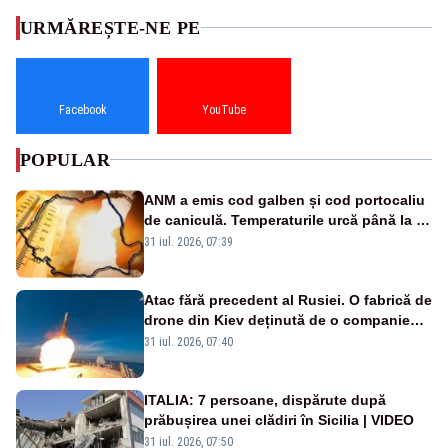
URMĂREȘTE-NE PE
Facebook
YouTube
POPULAR
ANM a emis cod galben și cod portocaliu
de caniculă. Temperaturile urcă până la 38
de grade, iar nopțile devin tropicale
31 iul. 2026, 07:39
Atac fără precedent al Rusiei. O fabrică de
drone din Kiev deținută de o companie
americană, distrusă de o rachetă
31 iul. 2026, 07:40
rusească
ITALIA: 7 persoane, dispărute după
prăbușirea unei clădiri în Sicilia | VIDEO
31 iul. 2026, 07:50