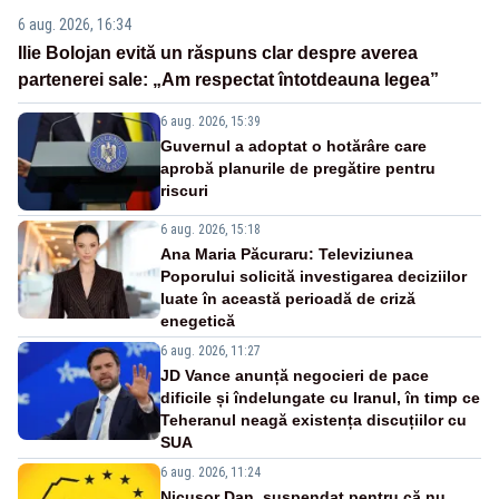
6 aug. 2026, 16:34
Ilie Bolojan evită un răspuns clar despre averea
partenerei sale: „Am respectat întotdeauna legea”
6 aug. 2026, 15:39
Guvernul a adoptat o hotărâre care
aprobă planurile de pregătire pentru
riscuri
6 aug. 2026, 15:18
Ana Maria Păcuraru: Televiziunea
Poporului solicită investigarea deciziilor
luate în această perioadă de criză
enegetică
6 aug. 2026, 11:27
JD Vance anunță negocieri de pace
dificile și îndelungate cu Iranul, în timp ce
Teheranul neagă existența discuțiilor cu
SUA
6 aug. 2026, 11:24
Nicușor Dan, suspendat pentru că nu