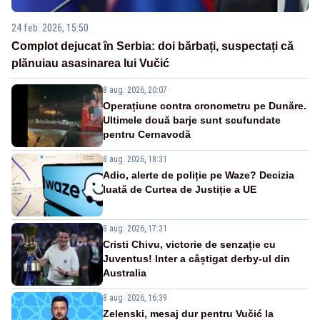
24 feb. 2026, 15:50
Complot dejucat în Serbia: doi bărbați, suspectați că
plănuiau asasinarea lui Vučić
8 aug. 2026, 20:07
Operațiune contra cronometru pe Dunăre.
Ultimele două barje sunt scufundate
pentru Cernavodă
8 aug. 2026, 18:31
Adio, alerte de poliție pe Waze? Decizia
luată de Curtea de Justiție a UE
8 aug. 2026, 17:31
Cristi Chivu, victorie de senzație cu
Juventus! Inter a câștigat derby-ul din
Australia
8 aug. 2026, 16:39
Zelenski, mesaj dur pentru Vučić la