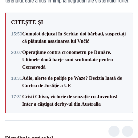
terenului, care a dus în timp la degradări ale sistemului rutier.
CITEȘTE ȘI
Complot dejucat în Serbia: doi bărbați, suspectați
15:50
că plănuiau asasinarea lui Vučić
Operațiune contra cronometru pe Dunăre.
20:07
Ultimele două barje sunt scufundate pentru
Cernavodă
Adio, alerte de poliție pe Waze? Decizia luată de
18:31
Curtea de Justiție a UE
Cristi Chivu, victorie de senzație cu Juventus!
17:31
Inter a câștigat derby-ul din Australia
Distribuie articolul