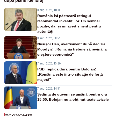
după planul de foraj
8 aug. 2026, 10:38
România își păstrează ratingul
recomandat investițiilor. Un semnal
pozitiv, dar și un avertisment pentru
autorități
8 aug. 2026, 08:51
Nicușor Dan, avertisment după decizia
Moody’s: „România trebuie să revină la
creștere economică”
7 aug. 2026, 15:26
PSD, replică dură pentru Bolojan:
„România este într-o situație de forță
majoră”
7 aug. 2026, 14:51
Ședința de guvern se amână pentru ora
15:00. Bolojan nu a obținut toate avizele