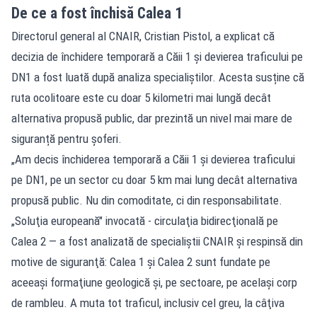
De ce a fost închisă Calea 1
Directorul general al CNAIR, Cristian Pistol, a explicat că
decizia de închidere temporară a Căii 1 și devierea traficului pe
DN1 a fost luată după analiza specialiștilor. Acesta susține că
ruta ocolitoare este cu doar 5 kilometri mai lungă decât
alternativa propusă public, dar prezintă un nivel mai mare de
siguranță pentru șoferi.
„Am decis închiderea temporară a Căii 1 şi devierea traficului
pe DN1, pe un sector cu doar 5 km mai lung decât alternativa
propusă public. Nu din comoditate, ci din responsabilitate.
„Soluţia europeană" invocată - circulaţia bidirecţională pe
Calea 2 — a fost analizată de specialiştii CNAIR şi respinsă din
motive de siguranţă: Calea 1 şi Calea 2 sunt fundate pe
aceeaşi formaţiune geologică şi, pe sectoare, pe acelaşi corp
de rambleu. A muta tot traficul, inclusiv cel greu, la câţiva