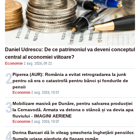
Daniel Udrescu: De ce patrimoniul va deveni conceptul
central al economiei viitoare?
Economie
·
2 aug. 2026, 09:22
2
Piperea (AUR): România a evitat retrogradarea la junk
pentru că era o catastrofă pentru bănci și fondurile de
pensii
Economie
-
2 aug. 2026, 10:01
3
Mobilizare masivă pe Dunăre, pentru salvarea producției
la Cernavodă. Armata va detona o stâncă și va devia apa
fluviului - IMAGINI AERIENE
Economie
-
2 aug. 2026, 10:07
4
Dorina Barcari dă în vileag șmecheria înghețării pensiilor.
Sumele uriașe pierdute de fiecare român