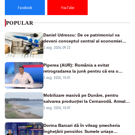
Facebook
YouTube
POPULAR
Daniel Udrescu: De ce patrimoniul va
deveni conceptul central al economiei
viitoare?
2 aug. 2026, 09:22
Piperea (AUR): România a evitat
retrogradarea la junk pentru că era o
catastrofă pentru bănci și fondurile de
2 aug. 2026, 10:01
pensii
Mobilizare masivă pe Dunăre, pentru
salvarea producției la Cernavodă. Armata
va detona o stâncă și va devia apa
2 aug. 2026, 10:07
fluviului - IMAGINI AERIENE
Dorina Barcari dă în vileag șmecheria
înghețării pensiilor. Sumele uriașe