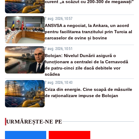
curent „a scăzut cu 200-300 de megawați”
7 aug. 2026, 10:57
ANSVSA a negociat, la Ankara, un acord
pentru facilitarea tranzitului prin Turcia al
carcaselor de ovine și bovine
7 aug. 2026, 10:51
Bolojan: Nivelul Dunării asigură o
funcționare a centralei de la Cernavodă
de patru-cinci zile dacă debitele vor
scădea
7 aug. 2026, 10:43
Criza din energie. Cine scapă de măsurile
de raționalizare impuse de Bolojan
URMĂREȘTE-NE PE