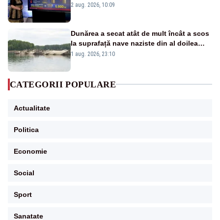
pierdute de fiecare român
2 aug. 2026, 10:09
Dunărea a secat atât de mult încât a scos
la suprafață nave naziste din al doilea
război mondial
1 aug. 2026, 23:10
CATEGORII POPULARE
Actualitate
Politica
Economie
Social
Sport
Sanatate