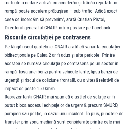
metri de o cedare activă, cu accelerări şi frânări repetate în
rampă, poate accelera prăbuşirea — sub trafic. Adică exact
ceea ce încercăm să prevenim”, arată Cristian Pistol,
Directorul general al CNAIR, într-o postare pe Facebook.
Riscurile circulației pe contrasens
Pe lângă riscul geotehnic, CNAIR arată că varianta circulației
bidirecționale pe Calea 2 ar fi adus și alte pericole. Printre
acestea se numără circulația pe contrasens pe un sector în
rampă, lipsa unei benzi pentru vehicule lente, lipsa benzii de
urgență și riscul de coliziune frontală, cu o viteză relativă de
impact de peste 150 km/h.
Reprezentanții CNAIR mai spun că o astfel de soluție ar fi
putut bloca accesul echipajelor de urgență, precum SMURD,
pompieri sau poliție, în cazul unui incident. În plus, punctele de
transfer prin zona mediană sunt considerate printre cele mai