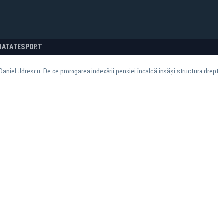
NATATE
SPORT
Daniel Udrescu: De ce prorogarea indexării pensiei încalcă însăși structura drept