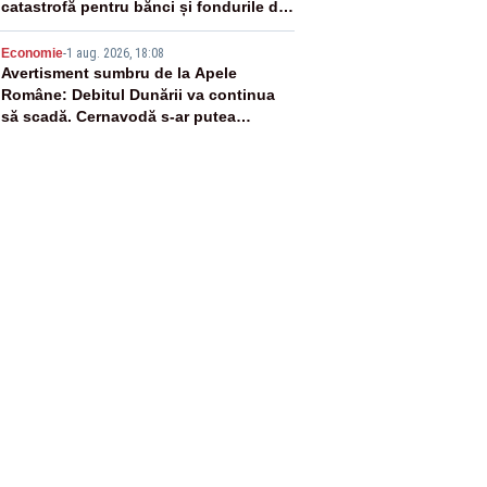
catastrofă pentru bănci și fondurile de
pensii
5
Economie
-
1 aug. 2026, 18:08
Avertisment sumbru de la Apele
Române: Debitul Dunării va continua
să scadă. Cernavodă s-ar putea
închide în 4 zile