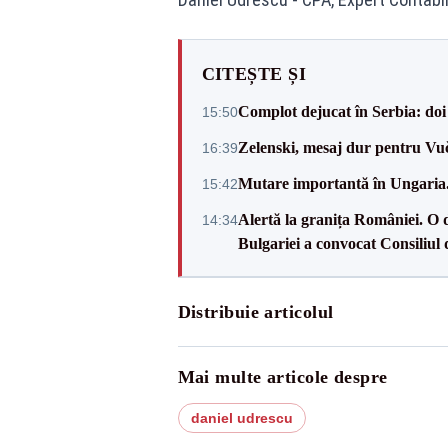
CITEȘTE ȘI
Complot dejucat în Serbia: doi 
15:50
Zelenski, mesaj dur pentru Vuč
16:39
Mutare importantă în Ungaria. 
15:42
Alertă la granița României. O 
14:34
Bulgariei a convocat Consiliul 
Distribuie articolul
Mai multe articole despre
daniel udrescu