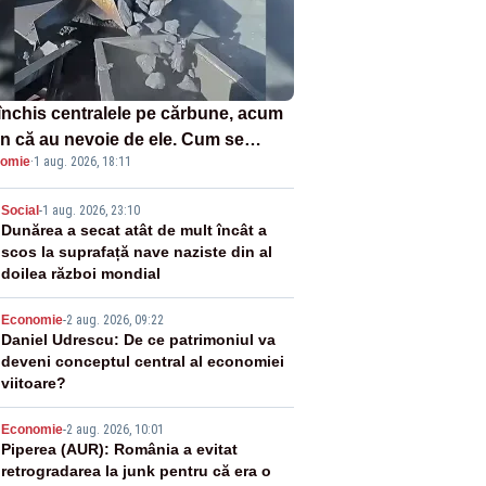
închis centralele pe cărbune, acum
n că au nevoie de ele. Cum se
omie
·
1 aug. 2026, 18:11
ează vina în plină criză energetică
2
Social
-
1 aug. 2026, 23:10
Dunărea a secat atât de mult încât a
scos la suprafață nave naziste din al
doilea război mondial
3
Economie
-
2 aug. 2026, 09:22
Daniel Udrescu: De ce patrimoniul va
deveni conceptul central al economiei
viitoare?
4
Economie
-
2 aug. 2026, 10:01
Piperea (AUR): România a evitat
retrogradarea la junk pentru că era o