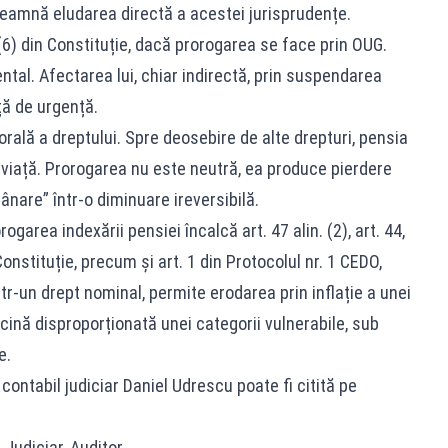
nseamnă eludarea directă a acestei jurisprudențe.
 (6) din Constituție, dacă prorogarea se face prin OUG.
tal. Afectarea lui, chiar indirectă, prin suspendarea
ță de urgență.
ală a dreptului. Spre deosebire de alte drepturi, pensia
e viață. Prorogarea nu este neutră, ea produce pierdere
nare” într-o diminuare ireversibilă.
garea indexării pensiei încalcă art. 47 alin. (2), art. 44,
n Constituție, precum și art. 1 din Protocolul nr. 1 CEDO,
r-un drept nominal, permite erodarea prin inflație a unei
rcină disproporționată unei categorii vulnerabile, sub
e.
ntabil judiciar Daniel Udrescu poate fi citită pe
 Judiciar, Auditor