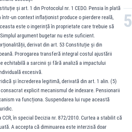
ituție și art. 1 din Protocolul nr. 1 CEDO. Pensia în plată
într-un context inflaționist produce o pierdere reală,
 aceasta este o ingerință în proprietate care trebuie să
 Simplul argument bugetar nu este suficient.
ționalității, derivat din art. 53 Constituție și din
peană. Prorogarea transferă integral costul ajustării
e echitabilă a sarcinii și fără analiză a impactului
individuală excesivă.
dică și încrederea legitimă, derivată din art. 1 alin. (5)
a consacrat explicit mecanismul de indexare. Pensionarii
canism va funcționa. Suspendarea lui rupe această
uridic.
 CCR, în special Decizia nr. 872/2010. Curtea a stabilit că
nuată. A accepta că diminuarea este interzisă doar