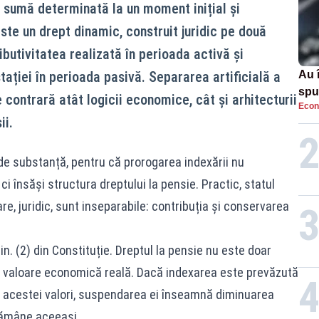
o sumă determinată la un moment inițial și
ste un drept dinamic, construit juridic pe două
butivitatea realizată în perioada activă și
tației în perioada pasivă. Separarea artificială a
Au 
spu
ontrară atât logicii economice, cât și arhitecturii
Econ
pas
ii.
 de substanță, pentru că prorogarea indexării nu
 însăși structura dreptului la pensie. Practic, statul
e, juridic, sunt inseparabile: contribuția și conservarea
n. (2) din Constituție. Dreptul la pensie nu este doar
 cu valoare economică reală. Dacă indexarea este prevăzută
acestei valori, suspendarea ei înseamnă diminuarea
rămâne aceeași.