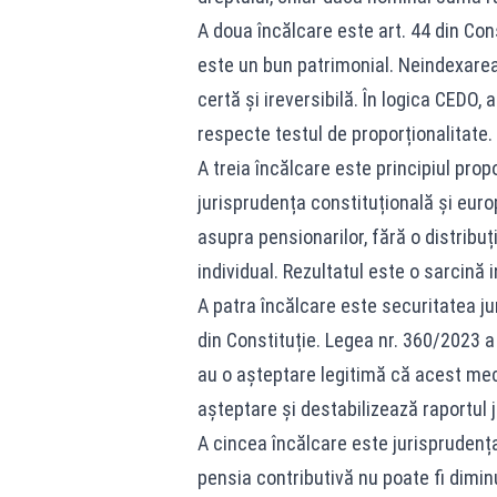
A doua încălcare este art. 44 din Const
este un bun patrimonial. Neindexarea 
certă și ireversibilă. În logica CEDO,
respecte testul de proporționalitate.
A treia încălcare este principiul propor
jurisprudența constituțională și euro
asupra pensionarilor, fără o distribuți
individual. Rezultatul este o sarcină 
A patra încălcare este securitatea juri
din Constituție. Legea nr. 360/2023 
au o așteptare legitimă că acest me
așteptare și destabilizează raportul j
A cincea încălcare este jurisprudența
pensia contributivă nu poate fi dimi