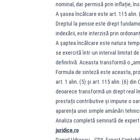
nominal, dar permisă prin inflație, î
A șasea încălcare este art. 115 alin.
Dreptul la pensie este drept fundamen
indexării, este interzisă prin ordonan
A șaptea încălcare este natura tempor
se exercită într-un interval limitat d
definitivă. Aceasta transformă o „amâ
Formula de sinteză este aceasta, proro
art. 1 alin. (5) și art. 115 alin. (6) di
deoarece transformă un drept real înt
prestații contributive și impune o sa
aparența unei simple amânări tehnic
Analiza completă semnată de expert co
juridice.ro
Daniel Udrescu - CPA, Expert Contabil