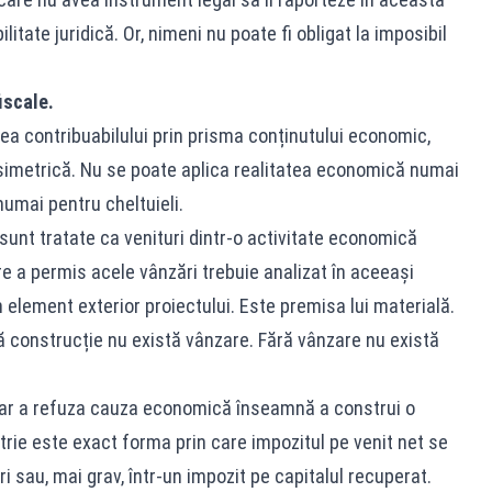
tate juridică. Or, nimeni nu poate fi obligat la imposibil
iscale.
tea contribuabilului prin prisma conținutului economic,
e simetrică. Nu se poate aplica realitatea economică numai
numai pentru cheltuieli.
 sunt tratate ca venituri dintr-o activitate economică
re a permis acele vânzări trebuie analizat în aceeași
element exterior proiectului. Este premisa lui materială.
ă construcție nu există vânzare. Fără vânzare nu există
dar a refuza cauza economică înseamnă a construi o
ie este exact forma prin care impozitul pe venit net se
i sau, mai grav, într-un impozit pe capitalul recuperat.