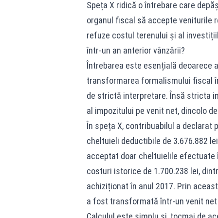
Speța X ridică o întrebare care depășe
organul fiscal să accepte veniturile r
refuze costul terenului și al investiț
într-un an anterior vânzării?
Întrebarea este esențială deoarece ati
transformarea formalismului fiscal înt
de strictă interpretare. Însă stricta 
al impozitului pe venit net, dincolo de
În speța X, contribuabilul a declarat 
cheltuieli deductibile de 3.676.882 lei
acceptat doar cheltuielile efectuate î
costuri istorice de 1.700.238 lei, din
achiziționat în anul 2017. Prin aceas
a fost transformată într-un venit net
Calculul este simplu și, tocmai de ace