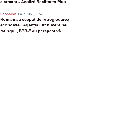
alarmant - Analiză Realitatea Plus
5
Economie
-
1 aug. 2026, 06:48
România a scăpat de retrogradarea
economiei. Agenția Fitch menține
ratingul „BBB-” cu perspectivă
negativă