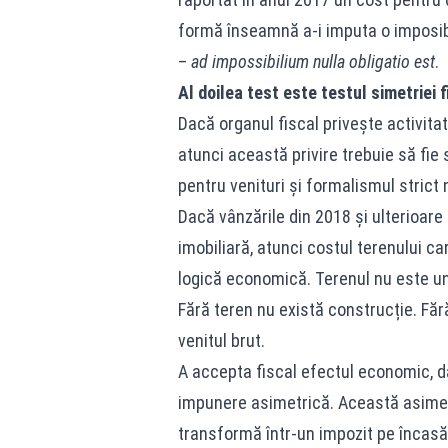
formă înseamnă a-i imputa o imposibili
–
ad impossibilium nulla obligatio est
.
Al doilea test este testul simetriei f
Dacă organul fiscal privește activita
atunci această privire trebuie să fi
pentru venituri și formalismul strict 
Dacă vânzările din 2018 și ulterioare
imobiliară, atunci costul terenului ca
logică economică. Terenul nu este un 
Fără teren nu există construcție. Făr
venitul brut.
A accepta fiscal efectul economic, 
impunere asimetrică. Această asimetr
transformă într-un impozit pe încasăr