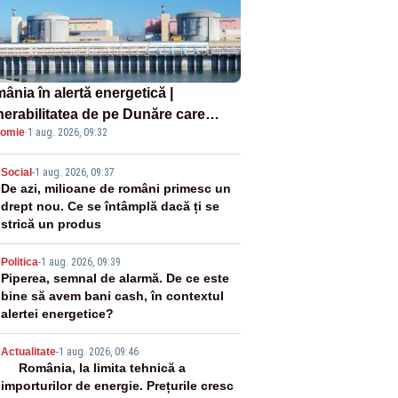
ânia în alertă energetică |
nerabilitatea de pe Dunăre care
omie
·
1 aug. 2026, 09:32
e în pericol Centrala Cernavodă era
oscută de pe vremea lui Ceaușescu
2
Social
-
1 aug. 2026, 09:37
De azi, milioane de români primesc un
drept nou. Ce se întâmplă dacă ți se
strică un produs
3
Politica
-
1 aug. 2026, 09:39
Piperea, semnal de alarmă. De ce este
bine să avem bani cash, în contextul
alertei energetice?
4
Actualitate
-
1 aug. 2026, 09:46
România, la limita tehnică a
importurilor de energie. Prețurile cresc