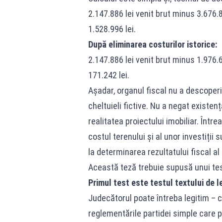
2.147.886 lei venit brut minus 3.676.8
1.528.996 lei.
După eliminarea costurilor istorice:
2.147.886 lei venit brut minus 1.976.6
171.242 lei.
Așadar, organul fiscal nu a descoper
cheltuieli fictive. Nu a negat existen
realitatea proiectului imobiliar. Înt
costul terenului și al unor investiții 
la determinarea rezultatului fiscal al
Această teză trebuie supusă unui test
Primul test este testul textului de l
Judecătorul poate întreba legitim – c
reglementările partidei simple care p