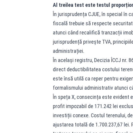
Al treilea test este testul proporțion
În jurisprudența CJUE, în special în c
fiscală trebuie să respecte securitate
atunci când recalifică tranzacții imob
jurisprudență privește TVA, principiil
administrației.
În același registru, Decizia ÎCCJ nr. 8
direct deductibilitatea costului teren
este însă utilă ca reper pentru exigen
formalismului administrativ atunci c
În speța X, consecința este evident e
profit impozabil de 171.242 lei exclusi
investiții conexe. Costul terenului, d
ajustarea totală de 1.700.237,67 lei. 