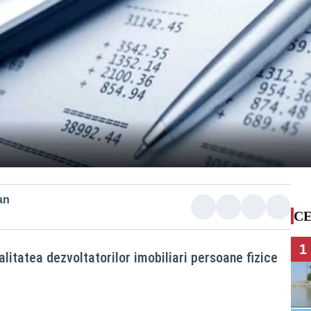
an
CE
1
alitatea dezvoltatorilor imobiliari persoane fizice