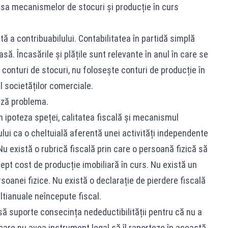
lipsa mecanismelor de stocuri și producție în curs
ă a contribuabilului. Contabilitatea în partidă simplă
casă. Încasările și plățile sunt relevante în anul în care se
conturi de stocuri, nu folosește conturi de producție în
l societăților comerciale.
ază problema.
în ipoteza speței, calitatea fiscală și mecanismul
lui ca o cheltuială aferentă unei activități independente
 Nu există o rubrică fiscală prin care o persoană fizică să
pt cost de producție imobiliară în curs. Nu există un
soanei fizice. Nu există o declarație de pierdere fiscală
ltianuale neîncepute fiscal.
 să suporte consecința nedeductibilității pentru că nu a
care nu avea instrument legal să îl raporteze în această