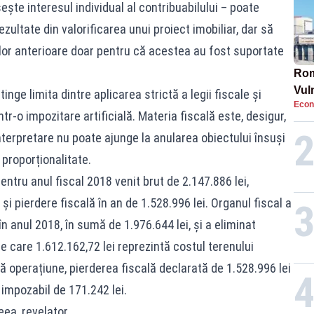
ște interesul individual al contribuabilului – poate
ezultate din valorificarea unui proiect imobiliar, dar să
iilor anterioare doar pentru că acestea au fost suportate
Rom
Vul
nge limita dintre aplicarea strictă a legii fiscale și
Econ
pun
r-o impozitare artificială. Materia fiscală este, desigur,
cun
interpretare nu poate ajunge la anularea obiectului însuși
 proporționalitate.
pentru anul fiscal 2018 venit brut de 2.147.886 lei,
 și pierdere fiscală în an de 1.528.996 lei. Organul fiscal a
n anul 2018, în sumă de 1.976.644 lei, și a eliminat
tre care 1.612.162,72 lei reprezintă costul terenului
tă operațiune, pierderea fiscală declarată de 1.528.996 lei
 impozabil de 171.242 lei.
ea, revelator.