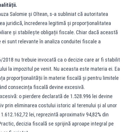
alității.
auza Salomie și Oltean, s-a subliniat că autoritatea
a juridică, încrederea legitimă și proporționalitatea
iliare și stabilește obligații fiscale. Chiar dacă această
e ei sunt relevante în analiza conduitei fiscale a
6/2018 nu trebuie invocată ca o decizie care ar fi stabilit
ului la impozitul pe venit. Nu aceasta este materia ei. Ea
ța proporționalității în materie fiscală și pentru limitele
ând consecința fiscală devine excesivă.
xcesivă: o pierdere declarată de 1.528.996 lei devine
v prin eliminarea costului istoric al terenului și al unor
e 1.612.162,72 lei, reprezintă aproximativ 94,82% din
Practic, decizia fiscală se sprijină aproape integral pe