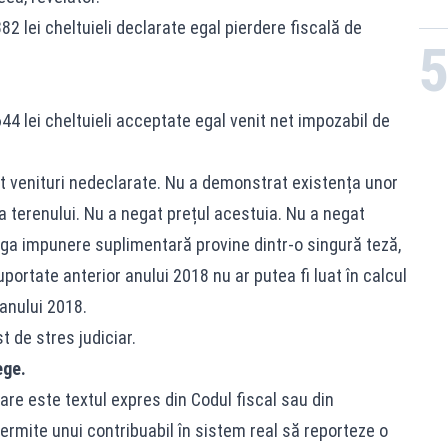
82 lei cheltuieli declarate egal pierdere fiscală de
44 lei cheltuieli acceptate egal venit net impozabil de
it venituri nedeclarate. Nu a demonstrat existența unor
ța terenului. Nu a negat prețul acestuia. Nu a negat
reaga impunere suplimentară provine dintr-o singură teză,
suportate anterior anului 2018 nu ar putea fi luat în calcul
 anului 2018.
 de stres judiciar.
ege.
are este textul expres din Codul fiscal sau din
ermite unui contribuabil în sistem real să reporteze o