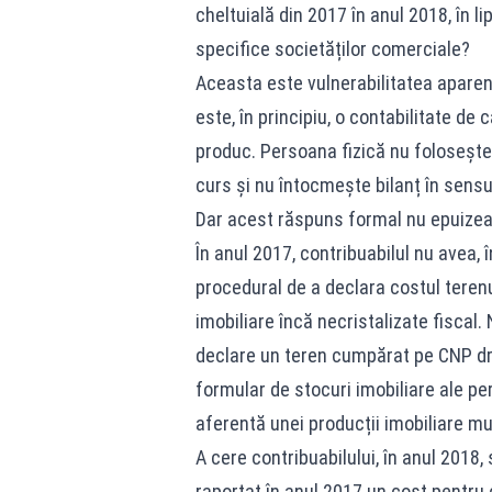
cheltuială din 2017 în anul 2018, în 
specifice societăților comerciale?
Aceasta este vulnerabilitatea aparent
este, în principiu, o contabilitate de 
produc. Persoana fizică nu folosește 
curs și nu întocmește bilanț în sensu
Dar acest răspuns formal nu epuize
În anul 2017, contribuabilul nu avea, 
procedural de a declara costul terenu
imobiliare încă necristalizate fiscal.
declare un teren cumpărat pe CNP dre
formular de stocuri imobiliare ale per
aferentă unei producții imobiliare mu
A cere contribuabilului, în anul 2018,
raportat în anul 2017 un cost pentru 