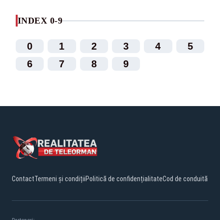
INDEX 0-9
0
1
2
3
4
5
6
7
8
9
Contact
Termeni și condiții
Politică de confidențialitate
Cod de conduită