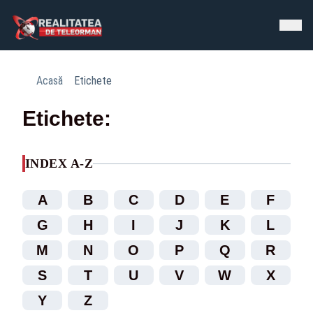
Acasă
Etichete
Etichete:
INDEX A-Z
A
B
C
D
E
F
G
H
I
J
K
L
M
N
O
P
Q
R
S
T
U
V
W
X
Y
Z