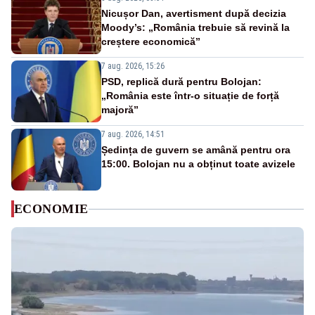
Nicușor Dan, avertisment după decizia
Moody’s: „România trebuie să revină la
creștere economică”
7 aug. 2026, 15:26
PSD, replică dură pentru Bolojan:
„România este într-o situație de forță
majoră”
7 aug. 2026, 14:51
Ședința de guvern se amână pentru ora
15:00. Bolojan nu a obținut toate avizele
ECONOMIE