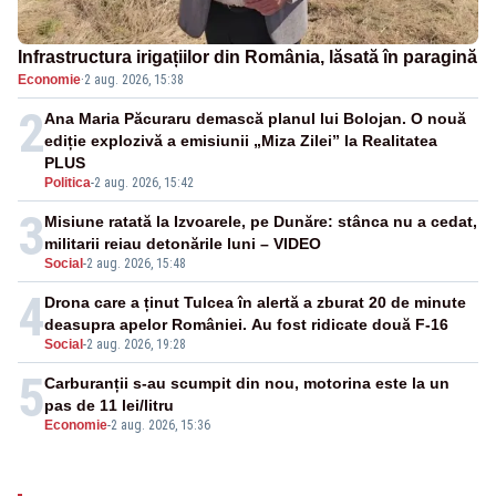
Infrastructura irigațiilor din România, lăsată în paragină
Economie
·
2 aug. 2026, 15:38
2
Ana Maria Păcuraru demască planul lui Bolojan. O nouă
ediție explozivă a emisiunii „Miza Zilei” la Realitatea
PLUS
Politica
-
2 aug. 2026, 15:42
3
Misiune ratată la Izvoarele, pe Dunăre: stânca nu a cedat,
militarii reiau detonările luni – VIDEO
Social
-
2 aug. 2026, 15:48
4
Drona care a ținut Tulcea în alertă a zburat 20 de minute
deasupra apelor României. Au fost ridicate două F-16
Social
-
2 aug. 2026, 19:28
5
Carburanții s-au scumpit din nou, motorina este la un
pas de 11 lei/litru
Economie
-
2 aug. 2026, 15:36