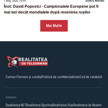
7 aug. 2026, 10:54
Stoica Marian
Înot: David Popovici - Campionatele Europene pot fi
mai tari decât mondialele după revenirea rușilor
Mai Multe
Contact
Termeni și condiții
Politică de confidențialitate
Cod de conduită
Parteneri:
Realitatea.NET
Realitatea Sportiva
Realitatea Star
Realitatea de Neamt