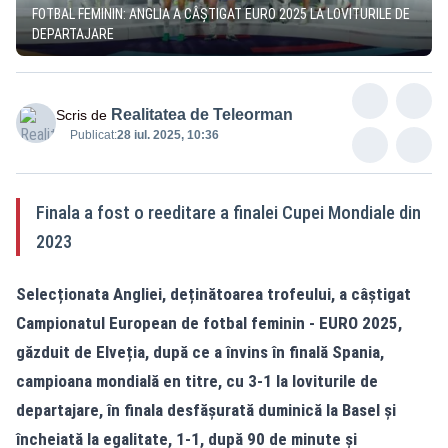
FOTBAL FEMININ: ANGLIA A CÂȘTIGAT EURO 2025 LA LOVITURILE DE
DEPARTAJARE
Realitatea de Teleorman
Scris de
Publicat:
28 iul. 2025, 10:36
Finala a fost o reeditare a finalei Cupei Mondiale din
2023
Selecționata Angliei, deținătoarea trofeului, a câștigat
Campionatul European de fotbal feminin - EURO 2025,
găzduit de Elveția, după ce a învins în finală Spania,
campioana mondială en titre, cu 3-1 la loviturile de
departajare, în finala desfășurată duminică la Basel și
încheiată la egalitate, 1-1, după 90 de minute și