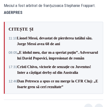
Meciul a fost arbitrat de franțuzoaica Stephanie Frappart.
AGERPRES
CITEȘTE ȘI
Lionel Messi, devastat de pierderea tatălui său.
11:10
Jorge Messi avea 68 de ani
„E idolul meu, dar m-a speriat puțin”. Adversarul
08:05
lui David Popovici, impresionat de român
Cristi Chivu, victorie de senzație cu Juventus!
17:31
Inter a câștigat derby-ul din Australia
Dan Petrescu a spus ce nu merge la CFR Cluj: „E
12:46
foarte greu să ceri rezultate”