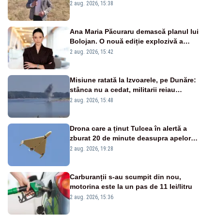
2 aug. 2026, 15:38
Ana Maria Păcuraru demască planul lui
Bolojan. O nouă ediție explozivă a
emisiunii „Miza Zilei” la Realitatea PLUS
2 aug. 2026, 15:42
Misiune ratată la Izvoarele, pe Dunăre:
stânca nu a cedat, militarii reiau
detonările luni – VIDEO
2 aug. 2026, 15:48
Drona care a ținut Tulcea în alertă a
zburat 20 de minute deasupra apelor
României. Au fost ridicate două F-16
2 aug. 2026, 19:28
Carburanții s-au scumpit din nou,
motorina este la un pas de 11 lei/litru
2 aug. 2026, 15:36