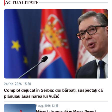
ACTUALITATE
24 feb. 2026, 15:50
Complot dejucat în Serbia: doi bărbați, suspectați că
plănuiau asasinarea lui Vučić
9 aug. 2026, 12:45
Măsură de urgență în Marea Neagră.