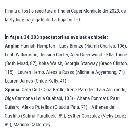
Finala a fost o reeditare a finalei Cupei Mondiale din 2023, de
la Sydney, câștigată de La Roja cu 1-0.
În fața a 34.203 spectatori au evoluat echipele:
Anglia:
Hannah Hampton - Lucy Bronze (Niamh Charles, 106),
Leah Williamson, Jessica Carter, Alex Greenwood - Ella Toone
(Beth Mead, 87), Keira Walsh, Georgia Stanway (Grace Clinton,
115) - Lauren Hemp, Alessia Russo (Michelle Agyemang, 71),
Lauren James (Chloe Kelly, 41).
Spania:
Cata Coll - Ona Batlle, Irene Paredes, Laia Aleixandri,
Olga Carmona (Leila Ouahabi, 105) - Aitana Bonmatí, Patri
Guijarro, Alexia Putellas (Claudia Pina, 71) - Athenea del
Castillo (Salma Paralluelo, 89), Esther Gonzalez (Vicky Lopez,
89), Mariona Caldentey.