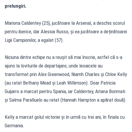
prelungiri.
Mariona Caldentey (25), jucătoare la Arsenal, a deschis scorul
pentru iberice, dar Alessia Russo, și ea jucătoare a deținătoarei
Ligii Campionilor, a egalat (57).
Niciuna dintre echipe nu a reușit să mai înscrie, astfel că s-a
ajuns la loviturile de departajare, unde leoaicele au
transformat prin Alex Greenwood, Niamh Charles și Chloe Kelly
(au ratat Bethany Mead și Leah Willimson). Doar Patricia
Guijarro a marcat pentru Spania, iar Caldentey, Aitana Bonmati
și Salma Paralluelo au ratat (Hannah Hampton a apărat două).
Kelly a marcat golul victoriei și în urmă cu trei ani, în finala cu
Germania.