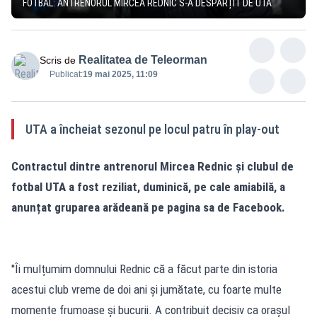
FOTBAL: ANTRENORUL MIRCEA REDNIC S-A DESPĂRȚIT DE UTA
Realitatea de Teleorman
Scris de
Publicat:
19 mai 2025, 11:09
UTA a încheiat sezonul pe locul patru în play-out
Contractul dintre antrenorul Mircea Rednic și clubul de
fotbal UTA a fost reziliat, duminică, pe cale amiabilă, a
anunțat gruparea arădeană pe pagina sa de Facebook.
''Îi mulțumim domnului Rednic că a făcut parte din istoria
acestui club vreme de doi ani și jumătate, cu foarte multe
momente frumoase și bucurii. A contribuit decisiv ca orașul