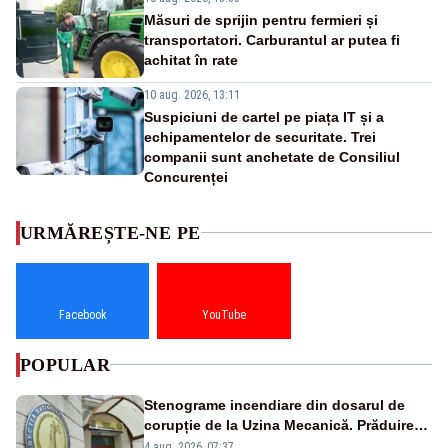
Măsuri de sprijin pentru fermieri și
transportatori. Carburantul ar putea fi
achitat în rate
10 aug. 2026, 13:11
Suspiciuni de cartel pe piața IT și a
echipamentelor de securitate. Trei
companii sunt anchetate de Consiliul
Concurenței
URMĂREȘTE-NE PE
Facebook
YouTube
POPULAR
Stenograme incendiare din dosarul de
corupție de la Uzina Mecanică. Prăduirea
banilor din programul SAFE, interceptată
4 aug. 2026, 07:37