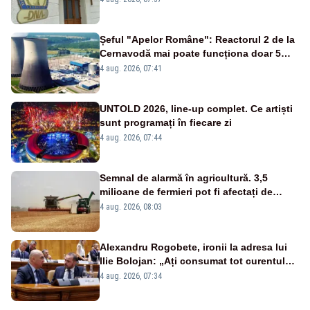
de DNA
Șeful "Apelor Române": Reactorul 2 de la
Cernavodă mai poate funcționa doar 5
zile
4 aug. 2026, 07:41
UNTOLD 2026, line-up complet. Ce artiști
sunt programați în fiecare zi
4 aug. 2026, 07:44
Semnal de alarmă în agricultură. 3,5
milioane de fermieri pot fi afectați de
strategia pentru conservarea
4 aug. 2026, 08:03
biodiversității
Alexandru Rogobete, ironii la adresa lui
Ilie Bolojan: „Ați consumat tot curentul
urmărind șobolani imaginari”
4 aug. 2026, 07:34