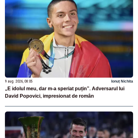
9 aug. 2026, 08:05
Ionuț Nichita
„E idolul meu, dar m-a speriat puțin”. Adversarul lui
David Popovici, impresionat de român