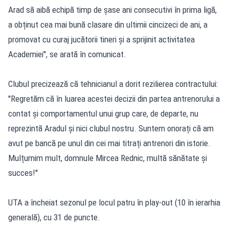
Arad să aibă echipă timp de șase ani consecutivi în prima ligă,
a obținut cea mai bună clasare din ultimii cincizeci de ani, a
promovat cu curaj jucătorii tineri și a sprijinit activitatea
Academiei'', se arată în comunicat.
Clubul precizează că tehnicianul a dorit rezilierea contractului:
''Regretăm că în luarea acestei decizii din partea antrenorului a
contat și comportamentul unui grup care, de departe, nu
reprezintă Aradul și nici clubul nostru. Suntem onorați că am
avut pe bancă pe unul din cei mai titrați antrenori din istorie.
Mulțumim mult, domnule Mircea Rednic, multă sănătate și
succes!''
UTA a încheiat sezonul pe locul patru în play-out (10 în ierarhia
generală), cu 31 de puncte.