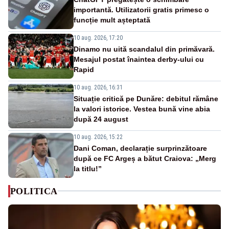
importantă. Utilizatorii gratis primesc o
funcție mult așteptată
10 aug. 2026, 17:20
Dinamo nu uită scandalul din primăvară.
Mesajul postat înaintea derby-ului cu
Rapid
10 aug. 2026, 16:31
Situație critică pe Dunăre: debitul rămâne
la valori istorice. Vestea bună vine abia
după 24 august
10 aug. 2026, 15:22
Dani Coman, declarație surprinzătoare
după ce FC Argeș a bătut Craiova: „Merg
la titlu!”
POLITICA