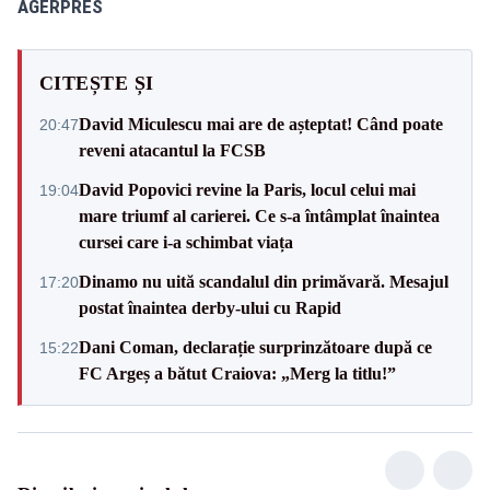
AGERPRES
CITEȘTE ȘI
David Miculescu mai are de așteptat! Când poate
20:47
reveni atacantul la FCSB
David Popovici revine la Paris, locul celui mai
19:04
mare triumf al carierei. Ce s-a întâmplat înaintea
cursei care i-a schimbat viața
Dinamo nu uită scandalul din primăvară. Mesajul
17:20
postat înaintea derby-ului cu Rapid
Dani Coman, declarație surprinzătoare după ce
15:22
FC Argeș a bătut Craiova: „Merg la titlu!”