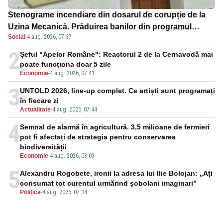
Stenograme incendiare din dosarul de corupție de la
Uzina Mecanică. Prăduirea banilor din programul
Social
·
4 aug. 2026, 07:37
SAFE, interceptată de DNA
2
Șeful "Apelor Române": Reactorul 2 de la Cernavodă mai
poate funcționa doar 5 zile
Economie
-
4 aug. 2026, 07:41
3
UNTOLD 2026, line-up complet. Ce artiști sunt programați
în fiecare zi
Actualitate
-
4 aug. 2026, 07:44
4
Semnal de alarmă în agricultură. 3,5 milioane de fermieri
pot fi afectați de strategia pentru conservarea
biodiversității
Economie
-
4 aug. 2026, 08:03
5
Alexandru Rogobete, ironii la adresa lui Ilie Bolojan: „Ați
consumat tot curentul urmărind șobolani imaginari”
Politica
-
4 aug. 2026, 07:34