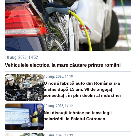
10 aug. 2026, 14:52
Vehiculele electrice, la mare căutare printre români
10 aug. 2026, 14:19
O nouă fabrică auto din România s-a
închis după 15 ani. 96 de angajați
concediați, în plin declin al industriei
10 aug. 2026, 14:12
Noi discuții tehnice pe tema legii
salarizării, la Palatul Cotroceni
10 aug. 2026, 13:33