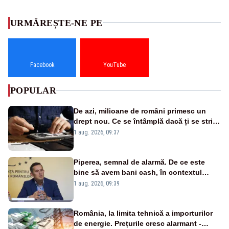
URMĂREȘTE-NE PE
Facebook
YouTube
POPULAR
De azi, milioane de români primesc un
drept nou. Ce se întâmplă dacă ți se strică
un produs
1 aug. 2026, 09:37
Piperea, semnal de alarmă. De ce este
bine să avem bani cash, în contextul
alertei energetice?
1 aug. 2026, 09:39
România, la limita tehnică a importurilor
de energie. Prețurile cresc alarmant -