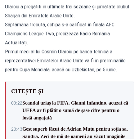
Olaroiu a pregătiti în ultimele trei sezoane şi jumătate clubul
Sharjah din Emiratele Arabe Unite.
Săptămâna trecută, echipa s-a calificat în finala AFC
Champions League Two, precizează Radio România
Actualități.
Primul meci al lui Cosmin Olaroiu pe banca tehnică a
reprezentativei Emiratelor Arabe Unite va fi în preliminariile
pentru Cupa Mondială, acasă cu Uzbekistan, pe 5 iunie.
CITEȘTE ȘI
Scandal uriaș la FIFA. Gianni Infantino, acuzat că
09:22
UEFA ar fi plătit o sumă de șase cifre pentru o
fostă angajată
Gest superb făcut de Adrian Mutu pentru soția sa,
20:43
Sandra. Zeci de mii de oameni au văzut imaginile