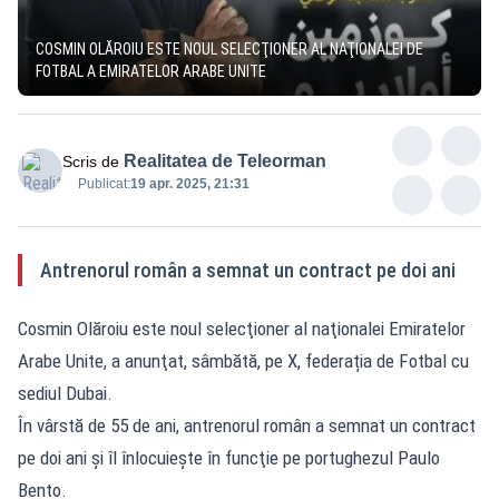
COSMIN OLĂROIU ESTE NOUL SELECŢIONER AL NAŢIONALEI DE
FOTBAL A EMIRATELOR ARABE UNITE
Realitatea de Teleorman
Scris de
Publicat:
19 apr. 2025, 21:31
Antrenorul român a semnat un contract pe doi ani
Cosmin Olăroiu este noul selecţioner al naţionalei Emiratelor
Arabe Unite, a anunţat, sâmbătă, pe X, federația de Fotbal cu
sediul Dubai.
În vârstă de 55 de ani, antrenorul român a semnat un contract
pe doi ani şi îl înlocuieşte în funcţie pe portughezul Paulo
Bento.