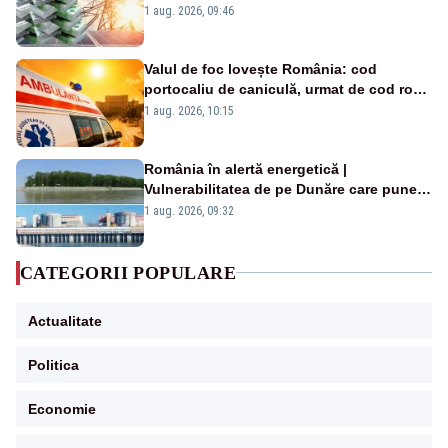
Analiză Realitatea Plus
1 aug. 2026, 09:46
Valul de foc lovește România: cod
portocaliu de caniculă, urmat de cod roșu
duminică. Temperaturile urcă spre 40°C
1 aug. 2026, 10:15
România în alertă energetică |
Vulnerabilitatea de pe Dunăre care pune
în pericol Centrala Cernavodă era
1 aug. 2026, 09:32
cunoscută de pe vremea lui Ceaușescu
CATEGORII POPULARE
Actualitate
Politica
Economie