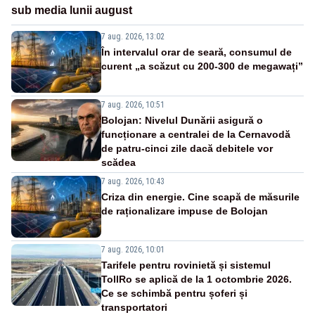
sub media lunii august
7 aug. 2026, 13:02
În intervalul orar de seară, consumul de
curent „a scăzut cu 200-300 de megawați”
7 aug. 2026, 10:51
Bolojan: Nivelul Dunării asigură o
funcționare a centralei de la Cernavodă
de patru-cinci zile dacă debitele vor
scădea
7 aug. 2026, 10:43
Criza din energie. Cine scapă de măsurile
de raționalizare impuse de Bolojan
7 aug. 2026, 10:01
Tarifele pentru rovinietă și sistemul
TollRo se aplică de la 1 octombrie 2026.
Ce se schimbă pentru șoferi și
transportatori