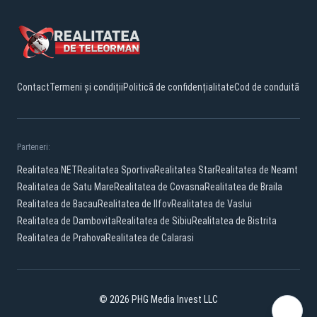
Contact
Termeni și condiții
Politică de confidențialitate
Cod de conduită
Parteneri:
Realitatea.NET
Realitatea Sportiva
Realitatea Star
Realitatea de Neamt
Realitatea de Satu Mare
Realitatea de Covasna
Realitatea de Braila
Realitatea de Bacau
Realitatea de Ilfov
Realitatea de Vaslui
Realitatea de Dambovita
Realitatea de Sibiu
Realitatea de Bistrita
Realitatea de Prahova
Realitatea de Calarasi
© 2026 PHG Media Invest LLC
Facebook
YouTube