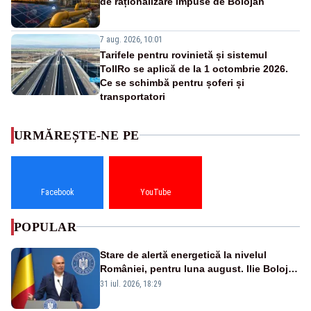
de raționalizare impuse de Bolojan
7 aug. 2026, 10:01
Tarifele pentru rovinietă și sistemul
TollRo se aplică de la 1 octombrie 2026.
Ce se schimbă pentru șoferi și
transportatori
URMĂREȘTE-NE PE
Facebook
YouTube
POPULAR
Stare de alertă energetică la nivelul
României, pentru luna august. Ilie Bolojan
a anunțat importuri și posibile restricții –
31 iul. 2026, 18:29
VIDEO