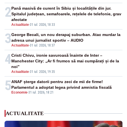
2
Pană masivă de curent în Sibiu și localitățile din jur.
Spitalul județean, semafoarele, rețelele de telefonie, grav
afectate
Actualitate
-
31 iul. 2026, 18:33
3
George Becali, un nou derapaj suburban. Atac murdar la
adresa unui jurnalist sportiv – AUDIO
Actualitate
-
31 iul. 2026, 18:37
4
Cristi Chivu, ironie savuroasă înainte de Inter –
Manchester City: „Ar fi frumos să mai cumpărați și de la
noi”
Actualitate
-
31 iul. 2026, 19:35
5
ANAF șterge datorii pentru zeci de mii de firme!
Parlamentul a adoptat legea privind amnistia fiscală
Economie
-
31 iul. 2026, 18:21
ACTUALITATE