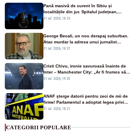
Pană masivă de curent în Sibiu și
localitățile din jur. Spitalul județean,
semafoarele, rețelele de telefonie, grav
31 iul. 2026, 18:33
afectate
George Becali, un nou derapaj suburban.
Atac murdar la adresa unui jurnalist
sportiv – AUDIO
31 iul. 2026, 18:37
Cristi Chivu, ironie savuroasă înainte de
Inter – Manchester City: „Ar fi frumos să
mai cumpărați și de la noi”
31 iul. 2026, 19:35
ANAF șterge datorii pentru zeci de mii de
firme! Parlamentul a adoptat legea privind
amnistia fiscală
31 iul. 2026, 18:21
CATEGORII POPULARE