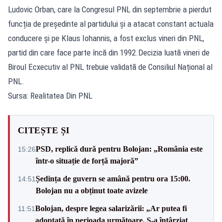
Ludovic Orban, care la Congresul PNL din septembrie a pierdut
funcția de președinte al partidului și a atacat constant actuala
conducere și pe Klaus Iohannis, a fost exclus vineri din PNL,
partid din care face parte încă din 1992.Decizia luată vineri de
Biroul Ecxecutiv al PNL trebuie validată de Consiliul Național al
PNL.
Sursa: Realitatea Din PNL
CITEȘTE ȘI
PSD, replică dură pentru Bolojan: „România este
15:26
într-o situație de forță majoră”
Ședința de guvern se amână pentru ora 15:00.
14:51
Bolojan nu a obținut toate avizele
Bolojan, despre legea salarizării: „Ar putea fi
11:51
adoptată în perioada următoare. S-a întârziat