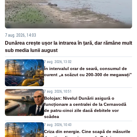
7 aug. 2026, 14:03
Dunărea crește ușor la intrarea în țară, dar rămâne mult
sub media lunii august
7 aug. 2026, 13:02
În intervalul orar de seară, consumul de
curent „a scăzut cu 200-300 de megawați”
7 aug. 2026, 10:51
Bolojan: Nivelul Dunării asigură o
funcționare a centralei de la Cernavodă
de patru-cinci zile dacă debitele vor
scădea
7 aug. 2026, 10:43
Criza din energie. Cine scapă de măsurile