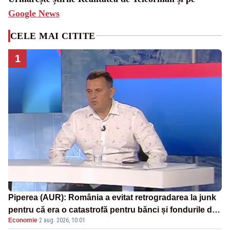
Google News
CELE MAI CITITE
1
Piperea (AUR): România a evitat retrogradarea la junk
pentru că era o catastrofă pentru bănci și fondurile de
Economie
·
2 aug. 2026, 10:01
pensii