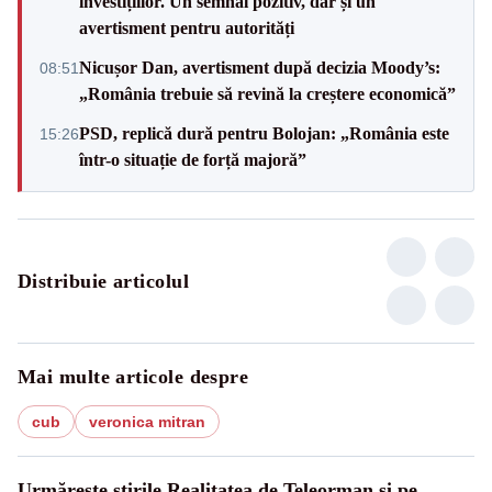
investițiilor. Un semnal pozitiv, dar și un
avertisment pentru autorități
Nicușor Dan, avertisment după decizia Moody’s:
08:51
„România trebuie să revină la creștere economică”
PSD, replică dură pentru Bolojan: „România este
15:26
într-o situație de forță majoră”
Distribuie articolul
Mai multe articole despre
cub
veronica mitran
Urmărește știrile Realitatea de Teleorman și pe