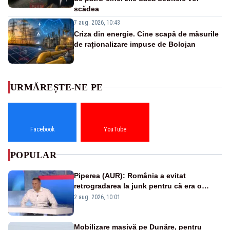
scădea
7 aug. 2026, 10:43
Criza din energie. Cine scapă de măsurile
de raționalizare impuse de Bolojan
URMĂREȘTE-NE PE
Facebook
YouTube
POPULAR
Piperea (AUR): România a evitat
retrogradarea la junk pentru că era o
catastrofă pentru bănci și fondurile de
2 aug. 2026, 10:01
pensii
Mobilizare masivă pe Dunăre, pentru