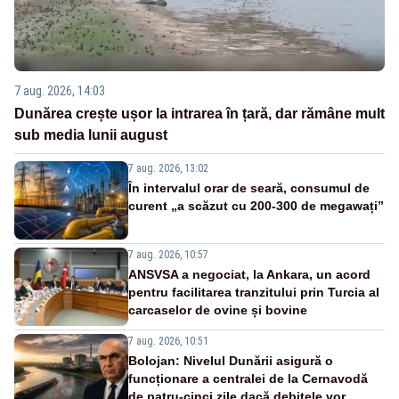
7 aug. 2026, 14:03
Dunărea crește ușor la intrarea în țară, dar rămâne mult
sub media lunii august
7 aug. 2026, 13:02
În intervalul orar de seară, consumul de
curent „a scăzut cu 200-300 de megawați”
7 aug. 2026, 10:57
ANSVSA a negociat, la Ankara, un acord
pentru facilitarea tranzitului prin Turcia al
carcaselor de ovine și bovine
7 aug. 2026, 10:51
Bolojan: Nivelul Dunării asigură o
funcționare a centralei de la Cernavodă
de patru-cinci zile dacă debitele vor