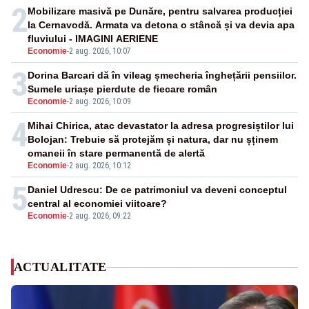
2
Mobilizare masivă pe Dunăre, pentru salvarea producției
la Cernavodă. Armata va detona o stâncă și va devia apa
fluviului - IMAGINI AERIENE
Economie
-
2 aug. 2026, 10:07
3
Dorina Barcari dă în vileag șmecheria înghețării pensiilor.
Sumele uriașe pierdute de fiecare român
Economie
-
2 aug. 2026, 10:09
4
Mihai Chirica, atac devastator la adresa progresiștilor lui
Bolojan: Trebuie să protejăm și natura, dar nu șținem
omaneii în stare permanentă de alertă
Economie
-
2 aug. 2026, 10:12
5
Daniel Udrescu: De ce patrimoniul va deveni conceptul
central al economiei viitoare?
Economie
-
2 aug. 2026, 09:22
ACTUALITATE