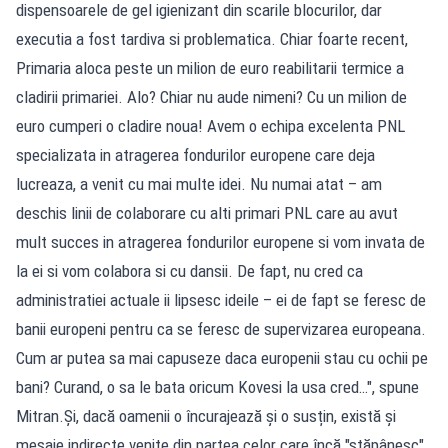
dispensoarele de gel igienizant din scarile blocurilor, dar
executia a fost tardiva si problematica. Chiar foarte recent,
Primaria aloca peste un milion de euro reabilitarii termice a
cladirii primariei. Alo? Chiar nu aude nimeni? Cu un milion de
euro cumperi o cladire noua! Avem o echipa excelenta PNL
specializata in atragerea fondurilor europene care deja
lucreaza, a venit cu mai multe idei. Nu numai atat – am
deschis linii de colaborare cu alti primari PNL care au avut
mult succes in atragerea fondurilor europene si vom invata de
la ei si vom colabora si cu dansii. De fapt, nu cred ca
administratiei actuale ii lipsesc ideile – ei de fapt se feresc de
banii europeni pentru ca se feresc de supervizarea europeana.
Cum ar putea sa mai capuseze daca europenii stau cu ochii pe
bani? Curand, o sa le bata oricum Kovesi la usa cred…", spune
Mitran.Și, dacă oamenii o încurajează și o susțin, există și
mesaje indirecte venite din partea celor care încă "stăpânesc"