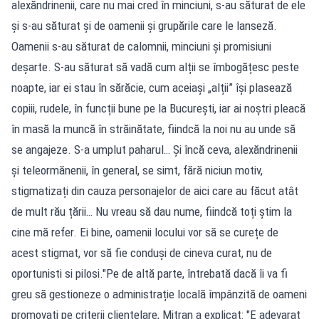
alexăndrinenii, care nu mai cred în minciuni, s-au săturat de ele
și s-au săturat și de oamenii și grupările care le lanseză.
Oamenii s-au săturat de calomnii, minciuni și promisiuni
deșarte. S-au săturat să vadă cum alții se îmbogățesc peste
noapte, iar ei stau în sărăcie, cum aceiași „alții” își plasează
copiii, rudele, în funcții bune pe la București, iar ai noștri pleacă
în masă la muncă în străinătate, fiindcă la noi nu au unde să
se angajeze. S-a umplut paharul… Și încă ceva, alexăndrinenii
și teleormănenii, în general, se simt, fără niciun motiv,
stigmatizați din cauza personajelor de aici care au făcut atât
de mult rău țării… Nu vreau să dau nume, fiindcă toți știm la
cine mă refer. Ei bine, oamenii locului vor să se curețe de
acest stigmat, vor să fie conduși de cineva curat, nu de
oportunisti si pilosi."Pe de altă parte, întrebată dacă îi va fi
greu să gestioneze o administrație locală împânzită de oameni
promovați pe criterii clientelare, Mitran a explicat: "E adevarat