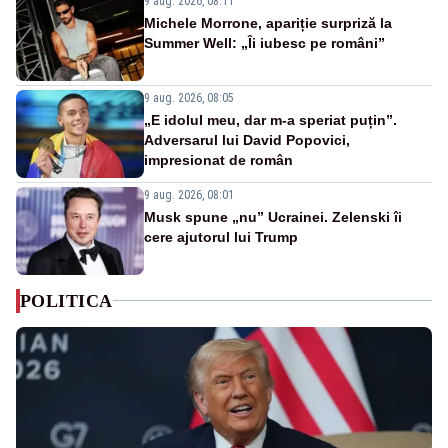
9 aug. 2026, 08:11
Michele Morrone, apariție surpriză la
Summer Well: „Îi iubesc pe români”
9 aug. 2026, 08:05
„E idolul meu, dar m-a speriat puțin”.
Adversarul lui David Popovici,
impresionat de român
9 aug. 2026, 08:01
Musk spune „nu” Ucrainei. Zelenski îi
cere ajutorul lui Trump
POLITICA