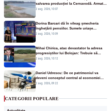
salvarea producției la Cernavodă. Armata
va detona o stâncă și va devia apa
2 aug. 2026, 10:07
fluviului - IMAGINI AERIENE
Dorina Barcari dă în vileag șmecheria
înghețării pensiilor. Sumele uriașe
pierdute de fiecare român
2 aug. 2026, 10:09
Mihai Chirica, atac devastator la adresa
progresiștilor lui Bolojan: Trebuie să
protejăm și natura, dar nu șținem omaneii
2 aug. 2026, 10:12
în stare permanentă de alertă
Daniel Udrescu: De ce patrimoniul va
deveni conceptul central al economiei
viitoare?
2 aug. 2026, 09:22
CATEGORII POPULARE
Actualitate