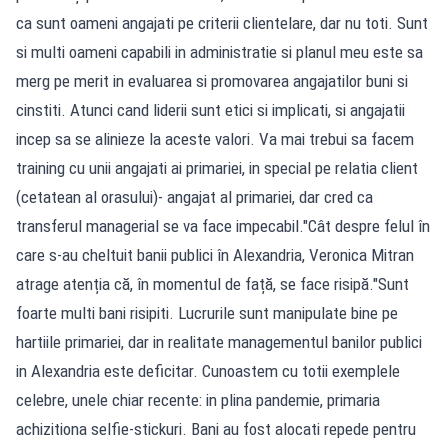
ca sunt oameni angajati pe criterii clientelare, dar nu toti. Sunt
si multi oameni capabili in administratie si planul meu este sa
merg pe merit in evaluarea si promovarea angajatilor buni si
cinstiti. Atunci cand liderii sunt etici si implicati, si angajatii
incep sa se alinieze la aceste valori. Va mai trebui sa facem
training cu unii angajati ai primariei, in special pe relatia client
(cetatean al orasului)- angajat al primariei, dar cred ca
transferul managerial se va face impecabil."Cât despre felul în
care s-au cheltuit banii publici în Alexandria, Veronica Mitran
atrage atenția că, în momentul de față, se face risipă."Sunt
foarte multi bani risipiti. Lucrurile sunt manipulate bine pe
hartiile primariei, dar in realitate managementul banilor publici
in Alexandria este deficitar. Cunoastem cu totii exemplele
celebre, unele chiar recente: in plina pandemie, primaria
achizitiona selfie-stickuri. Bani au fost alocati repede pentru