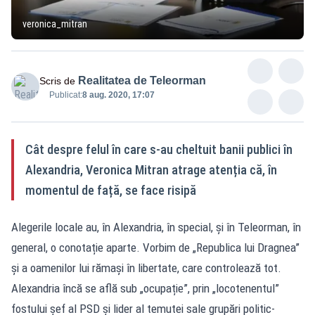
veronica_mitran
Realitatea de Teleorman
Scris de
Publicat:
8 aug. 2020, 17:07
Cât despre felul în care s-au cheltuit banii publici în
Alexandria, Veronica Mitran atrage atenția că, în
momentul de față, se face risipă
Alegerile locale au, în Alexandria, în special, și în Teleorman, în
general, o conotație aparte. Vorbim de „Republica lui Dragnea”
și a oamenilor lui rămași în libertate, care controlează tot.
Alexandria încă se află sub „ocupație”, prin „locotenentul”
fostului șef al PSD și lider al temutei sale grupări politic-