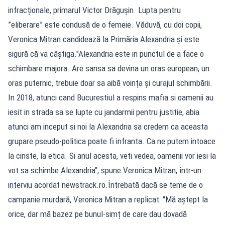
infracționale, primarul Victor Drăgușin. Lupta pentru
”eliberare” este condusă de o femeie. Văduvă, cu doi copii,
Veronica Mitran candidează la Primăria Alexandria și este
sigură că va câștiga."Alexandria este in punctul de a face o
schimbare majora. Are sansa sa devina un oras european, un
oras puternic, trebuie doar sa aibă voința și curajul schimbării.
In 2018, atunci cand Bucurestiul a respins mafia si oamenii au
iesit in strada sa se lupte cu jandarmii pentru justitie, abia
atunci am inceput si noi la Alexandria sa credem ca aceasta
grupare pseudo-politica poate fi infranta. Ca ne putem intoace
la cinste, la etica. Si anul acesta, veti vedea, oamenii vor iesi la
vot sa schimbe Alexandria", spune Veronica Mitran, într-un
interviu acordat newstrack.ro.Întrebată dacă se teme de o
campanie murdară, Veronica Mitran a replicat: "Mă aștept la
orice, dar mă bazez pe bunul-simț de care dau dovadă