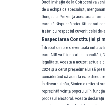
Dacă invitația de la Cotroceni va veni
de o echipă de specialiști, menționân
Dungaciu. Prezența acestora ar urm
care să răspundă priorităților naționa
tratat cu respectul cuvenit celei de-a 
Respectarea Constituției și m
Întrebat despre o eventuală inițiativ
care AUR va fi ignorat la consultări,
legalitate. Acesta a acuzat actuala 
2024 și a cerut președintelui să pre
considerând că acesta este direct re
În discursul său, Simion a reiterat 
reprezintă voința poporului în funcți
procesul electoral. Aceste declarații 