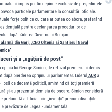
 actualului impas politic depinde exclusiv de președintele
convoca partidele parlamentare la consultări oficiale.
uale forțe politice cu care ar putea colabora, preferând
ezidențială pentru declanșarea procedurilor de
ului după căderea Guvernului Bolojan.
larmă din Gorj: „CEO Oltenia și Șantierul Naval
omice”
uceri și a „agățării de post”
n opinia lui George Simion, de refuzul premierului demis
at după pierderea sprijinului parlamentar. Liderul
AUR
a
lipsă de decență politică, amintind că toți premierii
ură și-au prezentat demisia de onoare. Simion consideră
 prelungită artificial prin „invenții” precum discuțiile
ciale prevăzute de Legea Fundamentală.