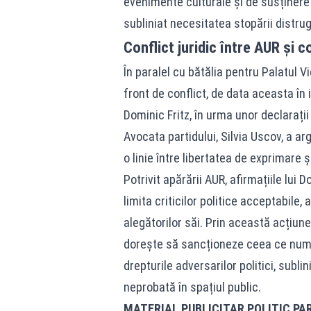
evenimente culturale și de susținere 
subliniat necesitatea stopării distrug
Conflict juridic între AUR și
În paralel cu bătălia pentru Palatul 
front de conflict, de data aceasta în i
Dominic Fritz, în urma unor declarații
Avocata partidului, Silvia Uscov, a a
o linie între libertatea de exprimare 
Potrivit apărării AUR, afirmațiile lui
limita criticilor politice acceptabile,
alegătorilor săi. Prin această acțiun
dorește să sancționeze ceea ce num
drepturile adversarilor politici, subl
neprobată în spațiul public.
MATERIAL PUBLICITAR POLITIC PA