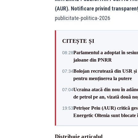
(AUR). Notificare privind transparen
publicitate-politica-2026
CITEȘTE ȘI
Parlamentul a adoptat în sesiun
08:28
jaloane din PNRR
Bolojan recrutează din USR și 
07:34
pentru menținerea la putere
Ucraina atacă din nou în adâncu
07:04
de petrol pe an, vizată două no
Petrișor Peiu (AUR) critică ges
19:53
Energetic Oltenia sunt blocate în 
Distribuie articolul