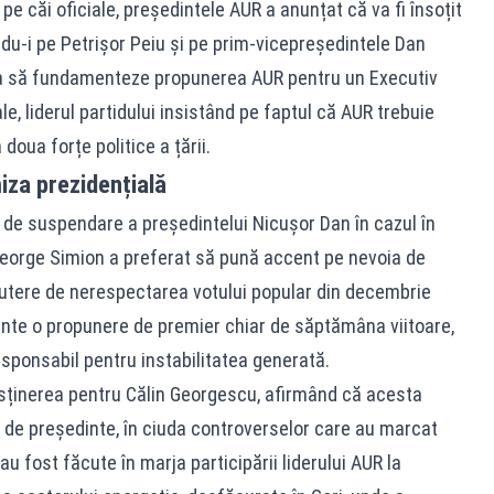
 pe căi oficiale, președintele AUR a anunțat că va fi însoțit
du-i pe Petrișor Peiu și pe prim-vicepreședintele Dan
a să fundamenteze propunerea AUR pentru un Executiv
le, liderul partidului insistând pe faptul că AUR trebuie
doua forțe politice a țării.
iza prezidențială
ă de suspendare a președintelui Nicușor Dan în cazul în
 George Simion a preferat să pună accent pe nevoia de
putere de nerespectarea votului popular din decembrie
zinte o propunere de premier chiar de săptămâna viitoare,
sponsabil pentru instabilitatea generată.
susținerea pentru Călin Georgescu, afirmând că acesta
a de președinte, în ciuda controverselor care au marcat
au fost făcute în marja participării liderului AUR la