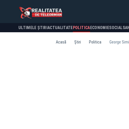
ULTIMELE ȘTIRI
ACTUALITATE
POLITICA
ECONOMIE
SOCIAL
SA
Acasă
Știri
Politica
George Simio