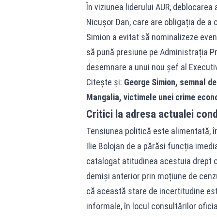
În viziunea liderului AUR, deblocarea
Nicușor Dan, care are obligația de a 
Simion a evitat să nominalizeze event
să pună presiune pe Administrația Pr
desemnare a unui nou șef al Executiv
Citește și:
George Simion, semnal de a
Mangalia, victimele unei crime econ
Critici la adresa actualei cond
Tensiunea politică este alimentată, î
Ilie Bolojan de a părăsi funcția imedi
catalogat atitudinea acestuia drept o 
demiși anterior prin moțiune de cenz
că această stare de incertitudine este
informale, în locul consultărilor ofi