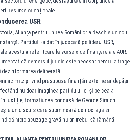
a sectorului energetic, desfășurate în Gorj, unde a
erii resurselor naționale.
 conducerea USR
Victoria, Alianța pentru Unirea Românilor a deschis un nou
nstanță. Partidul l-a dat în judecată pe liderul USR,
 ale acestuia referitoare la sursele de finanțare ale AUR.
rgumentat că demersul juridic este necesar pentru a trage
și dezinformarea deliberată.
 Dominic Fritz privind presupuse finanțări externe ar depăși
 afectând nu doar imaginea partidului, ci și pe cea a
e în justiție, formațiunea condusă de George Simion
ește un discurs care subminează democrația și
iniind că nicio acuzație gravă nu ar trebui să rămână
RTIDUL ALIANȚA PENTRU UNIREA ROMANILOR