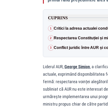
CUPRINS
Critici la adresa actualei cond
1
Respectarea Constituției și mi
2
Conflict juridic între AUR și
3
Liderul AUR,
George Simion
, a clarifi
actuale, exprimând disponibilitatea fo
fermă: respectarea voinței alegătorilo
subliniat că AUR nu este interesat de
urmărește implementarea unui progr
ministru propus chiar de către partid