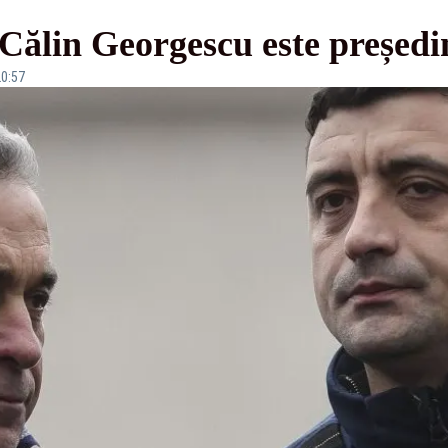
ălin Georgescu este președint
20:57