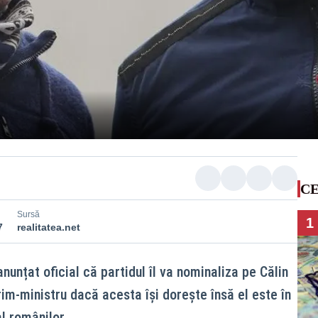
CE
Sursă
1
7
realitatea.net
nunțat oficial că partidul îl va nominaliza pe Călin
im-ministru dacă acesta își dorește însă el este în
l românilor.