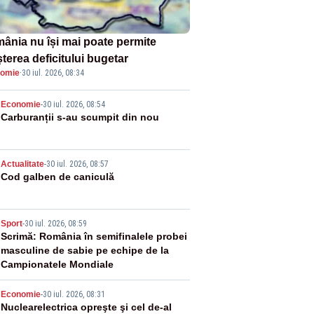
ânia nu își mai poate permite
terea deficitului bugetar
omie
·
30 iul. 2026, 08:34
2
Economie
-
30 iul. 2026, 08:54
Carburanții s-au scumpit din nou
3
Actualitate
-
30 iul. 2026, 08:57
Cod galben de caniculă
4
Sport
-
30 iul. 2026, 08:59
Scrimă: România în semifinalele probei
masculine de sabie pe echipe de la
Campionatele Mondiale
5
Economie
-
30 iul. 2026, 08:31
Nuclearelectrica opreşte şi cel de-al