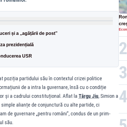
Rom
creș
Econ
uceri și a „agățării de post”
za prezidențială
 conducerea USR
cat poziția partidului său în contextul crizei politice
rmațiunii de a intra la guvernare, însă cu o condiție
r și a cadrului constituțional. Aflat la
Târgu Jiu
, Simion a
 simple alianțe de conjunctură cu alte partide, ci
am de guvernare „pentru români”, condus de un prim-
ul său.