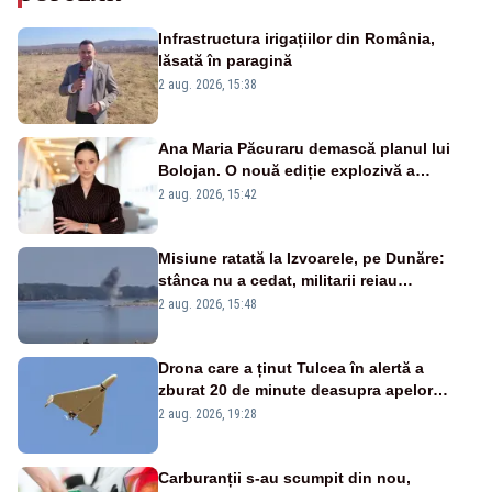
Infrastructura irigațiilor din România,
lăsată în paragină
2 aug. 2026, 15:38
Ana Maria Păcuraru demască planul lui
Bolojan. O nouă ediție explozivă a
emisiunii „Miza Zilei” la Realitatea PLUS
2 aug. 2026, 15:42
Misiune ratată la Izvoarele, pe Dunăre:
stânca nu a cedat, militarii reiau
detonările luni – VIDEO
2 aug. 2026, 15:48
Drona care a ținut Tulcea în alertă a
zburat 20 de minute deasupra apelor
României. Au fost ridicate două F-16
2 aug. 2026, 19:28
Carburanții s-au scumpit din nou,