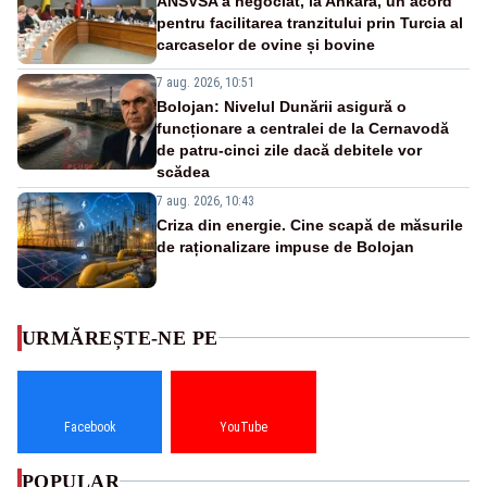
ANSVSA a negociat, la Ankara, un acord
pentru facilitarea tranzitului prin Turcia al
carcaselor de ovine și bovine
7 aug. 2026, 10:51
Bolojan: Nivelul Dunării asigură o
funcționare a centralei de la Cernavodă
de patru-cinci zile dacă debitele vor
scădea
7 aug. 2026, 10:43
Criza din energie. Cine scapă de măsurile
de raționalizare impuse de Bolojan
URMĂREȘTE-NE PE
Facebook
YouTube
POPULAR