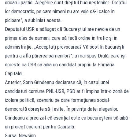
oricărui partid. Alegerile sunt dreptul bucureştenilor. Dreptul
lor democratic, pe care nimeni nu are voie să-l calce în
picioare”, a subliniat acesta.
Deputatul USR a adăugat că Bucureștiul are nevoie de un
primar ales de oameni, care să facă ordine în trafic și în
administrație. „Acceptaţi provocarea? Vă scot în Bucureşti
pentru a afla părerea oamenilor?”, a mai spus Drulă, care își
dorește ca USR să aibă un candidat propriu la Primăria
Capitalei.
Anterior, Sorin Grindeanu declarase că, în cazul unei
candidaturi comune PNL-USR, PSD ar fi împins într-o zonă de
izolare politică, scenariu pe care formațiunea social-
democrată dorește să-l evite. În privința datei alegerilor,
Grindeanu a precizat că esențial este ca bucureștenii să aibă
un proiect coerent pentru Capitală.
Sursa: Newsinn