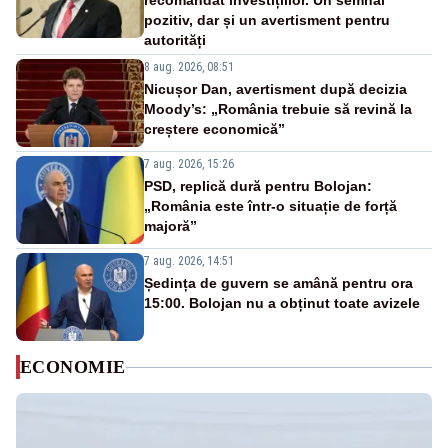
recomandat investițiilor. Un semnal
pozitiv, dar și un avertisment pentru
autorități
8 aug. 2026, 08:51
Nicușor Dan, avertisment după decizia
Moody’s: „România trebuie să revină la
creștere economică”
7 aug. 2026, 15:26
PSD, replică dură pentru Bolojan:
„România este într-o situație de forță
majoră”
7 aug. 2026, 14:51
Ședința de guvern se amână pentru ora
15:00. Bolojan nu a obținut toate avizele
ECONOMIE