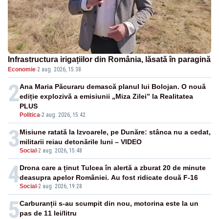
Infrastructura irigațiilor din România, lăsată în paragină
Economie
·
2 aug. 2026, 15:38
2
Ana Maria Păcuraru demască planul lui Bolojan. O nouă
ediție explozivă a emisiunii „Miza Zilei” la Realitatea
PLUS
Politica
-
2 aug. 2026, 15:42
3
Misiune ratată la Izvoarele, pe Dunăre: stânca nu a cedat,
militarii reiau detonările luni – VIDEO
Social
-
2 aug. 2026, 15:48
4
Drona care a ținut Tulcea în alertă a zburat 20 de minute
deasupra apelor României. Au fost ridicate două F-16
Social
-
2 aug. 2026, 19:28
5
Carburanții s-au scumpit din nou, motorina este la un
pas de 11 lei/litru