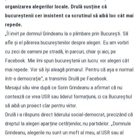
organizarea alegerilor locale. Drulă susține că
bucureștenii cer insistent ca scrutinul să aibă loc cât mai
repede.
„Îl invit pe domnul Grindeanu la o plimbare prin Bucureşti. Să
afle şi el părerea bucureştenilor despre alegeri. Eu am vorbit
cu zeci de oameni pe stradă, în parcuri, chiar şi aici, pe
Facebook. Mie îmi spun bucureştenii un lucru: vor alegeri cât
mai repede. Vor să îşi aleagă primarul. Pentru că aşa e normal
într-o democraţie”, a transmis Drulă pe Facebook.
Mesajul său vine după ce Sorin Grindeanu a afirmat că nu
contează ce vrea USR sau liderul formațiunii, ci ca Bucureștiul
să aibă un proiect clar pentru viitor.
Drulă i-a răspuns direct liderului social-democrat, precizând că
dreptul la alegeri aparține cetățenilor, nu partidelor. „Domnule
Grindeanu, alegerile nu sunt un moft al meu, al USR sau al