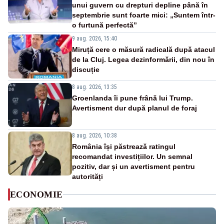
unui guvern cu drepturi depline până în
septembrie sunt foarte mici: „Suntem într-
o furtună perfectă”
9 aug. 2026, 15:40
Miruță cere o măsură radicală după atacul
de la Cluj. Legea dezinformării, din nou în
discuție
8 aug. 2026, 13:35
Groenlanda îi pune frână lui Trump.
Avertisment dur după planul de foraj
8 aug. 2026, 10:38
România își păstrează ratingul
recomandat investițiilor. Un semnal
pozitiv, dar și un avertisment pentru
autorități
ECONOMIE