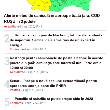
Alerte meteo de caniculă în aproape toată țara. COD
ROȘU în 3 județe
Actualitate
·
3 aug. 2026, 07:48
2
România, la un pas de blackout, tot mai dependentă
de importuri. Semnal de alarmă tras de un expert în
energie
Economie
-
3 aug. 2026, 07:51
3
Restricții pentru camioanele de peste 7,5 tone în aceste
județe din țară: circulația este interzisă luni, între orele
12:00 și 20:00
Actualitate
-
3 aug. 2026, 07:55
4
Senatul începe o nouă sesiune extraordinară pentru
aprobarea unor jaloane din PNRR
Politica
-
3 aug. 2026, 07:58
5
Pensiile și salariile ar putea crește abia în 2028
Economie
-
3 aug. 2026, 07:31