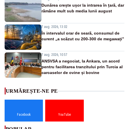
Dunărea crește ușor la intrarea în țară, dar
rămâne mult sub media lunii august
7 aug. 2026, 13:02
În intervalul orar de seară, consumul de
curent „a scăzut cu 200-300 de megawați”
7 aug. 2026, 10:57
ANSVSA a negociat, la Ankara, un acord
pentru facilitarea tranzitului prin Turcia al
carcaselor de ovine și bovine
URMĂREȘTE-NE PE
Facebook
YouTube