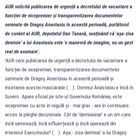
AUR solicită publicarea de urgență a decretului de vacantare a
funcției de vicepremier și transparentizarea documentelor
semnate de Dragoș Anastasiu în această perioadă, purtătorul
de cuvânt al AUR, deputatul Dan Tanasă, susținând că 'așa-zisa
demisie' a lui Anastasiu este 'o manevră de imagine, nu un gest
real de asumare'.
'AUR cere publicarea de urgență a decretului de vacantare a
funcției de vicepremier, transparentizarea documentelor
semnate de Dragoș Anastasiu în această perioadă și
încetarea acestei mascarade (...). Domnul Anastasiu e încă în
Guvern. Apare oficial pe site-ul Guvernului României, este
vicepremier cu acte în regulă și - mai grav - are în continuare
acces la pârghii decizionale. Cât de 'demisionar' e un om care
încă semnează, încă influențează și încă operează din
interiorul Executivului? (...). Așa - zisa demisie' a lui Dragoș