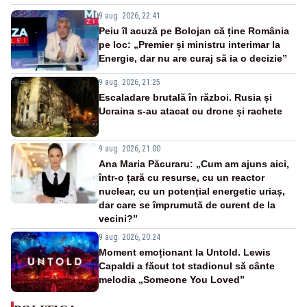
9 aug. 2026, 22:41
Peiu îl acuză pe Bolojan că ține România
pe loc: „Premier și ministru interimar la
Energie, dar nu are curaj să ia o decizie”
9 aug. 2026, 21:25
Escaladare brutală în război. Rusia și
Ucraina s-au atacat cu drone și rachete
9 aug. 2026, 21:00
Ana Maria Păcuraru: „Cum am ajuns aici,
într-o țară cu resurse, cu un reactor
nuclear, cu un potențial energetic uriaș,
dar care se împrumută de curent de la
vecini?”
9 aug. 2026, 20:24
Moment emoționant la Untold. Lewis
Capaldi a făcut tot stadionul să cânte
melodia „Someone You Loved”