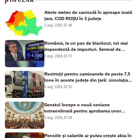
POPULAR
Alerte meteo de caniculă în aproape toată
țara. COD ROȘU în 3 județe
3 aug. 2026, 07:48
România, la un pas de blackout, tot mai
dependentă de importuri. Semnal de
alarmă tras de un expert în energie
3 aug. 2026, 07:51
Restricții pentru camioanele de peste 7,5
tone în aceste județe din țară: circulația
este interzisă luni, între orele 12:00 și
3 aug. 2026, 07:55
20:00
Senatul începe o nouă sesiune
extraordinară pentru aprobarea unor
jaloane din PNRR
3 aug. 2026, 07:58
Pensiile și salariile ar putea crește abia în