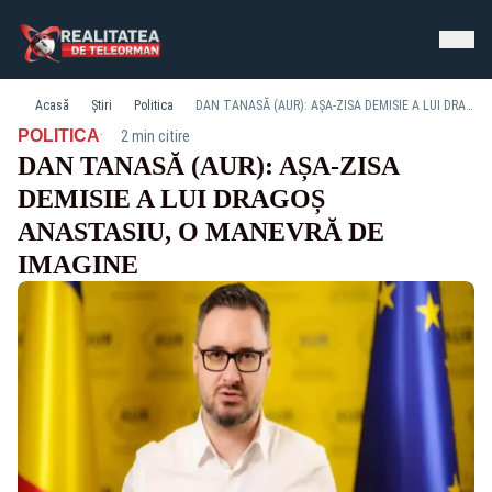
Acasă
Știri
Politica
DAN TANASĂ (AUR): AȘA-ZISA DEMISIE A LUI DRAGOȘ ANASTASIU, O MANEVRĂ DE IMAGINE
·
POLITICA
2 min citire
DAN TANASĂ (AUR): AȘA-ZISA
DEMISIE A LUI DRAGOȘ
ANASTASIU, O MANEVRĂ DE
IMAGINE