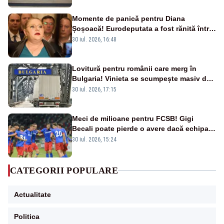
Momente de panică pentru Diana
Șoșoacă! Eurodeputata a fost rănită într-
un accident rutier
30 iul. 2026, 16:48
Lovitură pentru românii care merg în
Bulgaria! Vinieta se scumpește masiv de
la 1 august
30 iul. 2026, 17:15
Meci de milioane pentru FCSB! Gigi
Becali poate pierde o avere dacă echipa
este eliminată de FK Auda
30 iul. 2026, 15:24
CATEGORII POPULARE
Actualitate
Politica