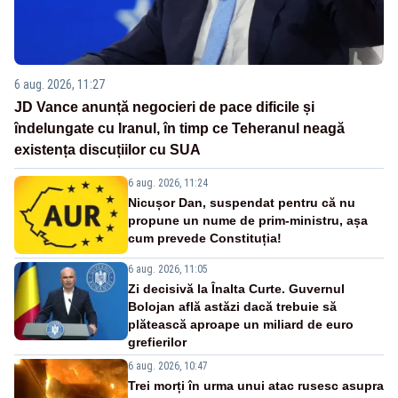
6 aug. 2026, 11:27
JD Vance anunță negocieri de pace dificile și
îndelungate cu Iranul, în timp ce Teheranul neagă
existența discuțiilor cu SUA
6 aug. 2026, 11:24
Nicușor Dan, suspendat pentru că nu
propune un nume de prim-ministru, așa
cum prevede Constituția!
6 aug. 2026, 11:05
Zi decisivă la Înalta Curte. Guvernul
Bolojan află astăzi dacă trebuie să
plătească aproape un miliard de euro
grefierilor
6 aug. 2026, 10:47
Trei morți în urma unui atac rusesc asupra