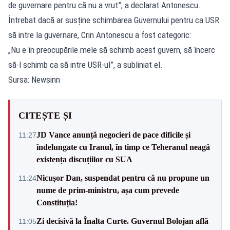
de guvernare pentru că nu a vrut”, a declarat Antonescu.
Întrebat dacă ar susține schimbarea Guvernului pentru ca USR
să intre la guvernare, Crin Antonescu a fost categoric:
„Nu e în preocupările mele să schimb acest guvern, să încerc
să-l schimb ca să intre USR-ul”, a subliniat el.
Sursa: Newsinn
CITEȘTE ȘI
JD Vance anunță negocieri de pace dificile și
11:27
îndelungate cu Iranul, în timp ce Teheranul neagă
existența discuțiilor cu SUA
Nicușor Dan, suspendat pentru că nu propune un
11:24
nume de prim-ministru, așa cum prevede
Constituția!
Zi decisivă la Înalta Curte. Guvernul Bolojan află
11:05