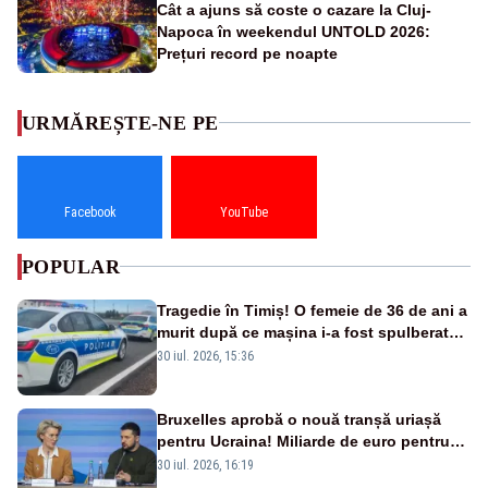
Cât a ajuns să coste o cazare la Cluj-
Napoca în weekendul UNTOLD 2026:
Prețuri record pe noapte
URMĂREȘTE-NE PE
Facebook
YouTube
POPULAR
Tragedie în Timiș! O femeie de 36 de ani a
murit după ce mașina i-a fost spulberată
de tren
30 iul. 2026, 15:36
Bruxelles aprobă o nouă tranșă uriașă
pentru Ucraina! Miliarde de euro pentru
armament și apărare
30 iul. 2026, 16:19