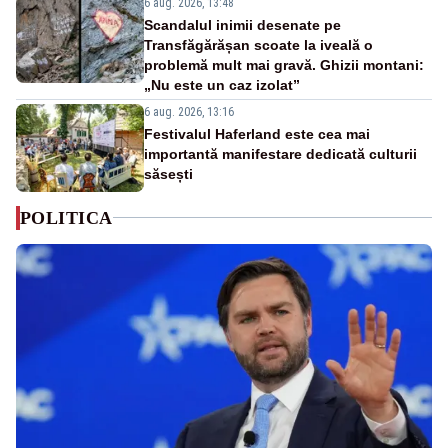
6 aug. 2026, 13:48
Scandalul inimii desenate pe
Transfăgărășan scoate la iveală o
problemă mult mai gravă. Ghizii montani:
„Nu este un caz izolat”
6 aug. 2026, 13:16
Festivalul Haferland este cea mai
importantă manifestare dedicată culturii
săsești
POLITICA