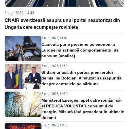
6 aug. 2026, 14:43
CNAIR avertizează asupra unui portal neautorizat din
Ungaria care scumpește rovinieta
6 aug. 2026, 14:09
Canicula pune presiune pe economia
Europei și schimbă comportamentul de
consum (analiză)
6 aug. 2026, 12:53
Sfidare uriașă din partea premierului
demis Ilie Bolojan. A refuzat să răspundă
despre centralele pe cărbune
6 aug. 2026, 12:50
Ministerul Energiei, apel către români să-
și REDUCĂ VOLUNTAR consumul de
energie. Măsură fără precedent în ultimele
decenii
6 aug. 2026, 11:18