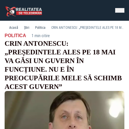
Acasă
Știri
Politica
CRIN ANTONESCU: „PREȘEDINTELE ALES PE 18 MAI VA GĂSI UN GUVERN ÎN FUNCȚIUNE. NU E ÎN PREOCUPĂRILE MELE SĂ SCHIMB ACEST GUVERN”
·
POLITICA
1 min citire
CRIN ANTONESCU:
„PREȘEDINTELE ALES PE 18 MAI
VA GĂSI UN GUVERN ÎN
FUNCȚIUNE. NU E ÎN
PREOCUPĂRILE MELE SĂ SCHIMB
ACEST GUVERN”