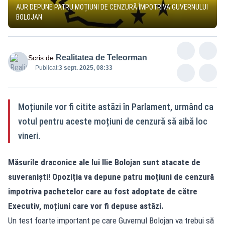
AUR DEPUNE PATRU MOȚIUNI DE CENZURĂ ÎMPOTRIVA GUVERNULUI
BOLOJAN
Realitatea de Teleorman
Scris de
Publicat:
3 sept. 2025, 08:33
Moțiunile vor fi citite astăzi în Parlament, urmând ca
votul pentru aceste moțiuni de cenzură să aibă loc
vineri.
Măsurile draconice ale lui Ilie Bolojan sunt atacate de
suveraniști! Opoziția va depune patru moțiuni de cenzură
împotriva pachetelor care au fost adoptate de către
Executiv, moțiuni care vor fi depuse astăzi.
Un test foarte important pe care Guvernul Bolojan va trebui să