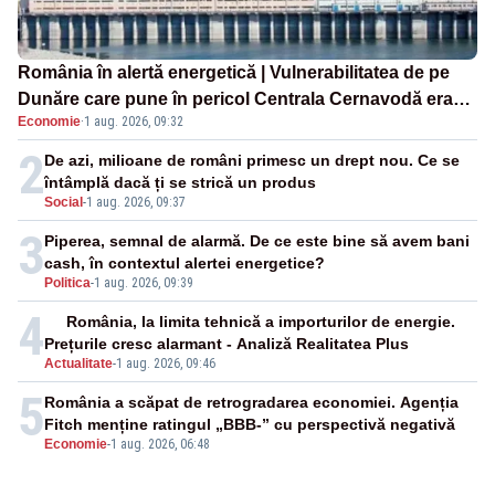
România în alertă energetică | Vulnerabilitatea de pe
Dunăre care pune în pericol Centrala Cernavodă era
Economie
·
1 aug. 2026, 09:32
cunoscută de pe vremea lui Ceaușescu
2
De azi, milioane de români primesc un drept nou. Ce se
întâmplă dacă ți se strică un produs
Social
-
1 aug. 2026, 09:37
3
Piperea, semnal de alarmă. De ce este bine să avem bani
cash, în contextul alertei energetice?
Politica
-
1 aug. 2026, 09:39
4
România, la limita tehnică a importurilor de energie.
Prețurile cresc alarmant - Analiză Realitatea Plus
Actualitate
-
1 aug. 2026, 09:46
5
România a scăpat de retrogradarea economiei. Agenția
Fitch menține ratingul „BBB-” cu perspectivă negativă
Economie
-
1 aug. 2026, 06:48