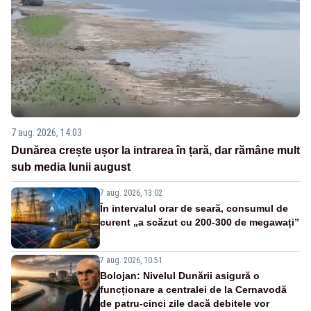
7 aug. 2026, 14:03
Dunărea crește ușor la intrarea în țară, dar rămâne mult
sub media lunii august
7 aug. 2026, 13:02
În intervalul orar de seară, consumul de
curent „a scăzut cu 200-300 de megawați”
7 aug. 2026, 10:51
Bolojan: Nivelul Dunării asigură o
funcționare a centralei de la Cernavodă
de patru-cinci zile dacă debitele vor