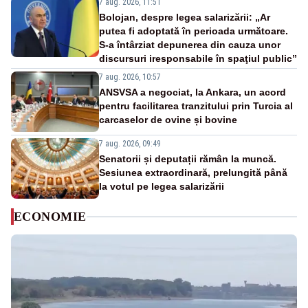
7 aug. 2026, 11:51
Bolojan, despre legea salarizării: „Ar
putea fi adoptată în perioada următoare.
S-a întârziat depunerea din cauza unor
discursuri iresponsabile în spaţiul public”
7 aug. 2026, 10:57
ANSVSA a negociat, la Ankara, un acord
pentru facilitarea tranzitului prin Turcia al
carcaselor de ovine și bovine
7 aug. 2026, 09:49
Senatorii și deputații rămân la muncă.
Sesiunea extraordinară, prelungită până
la votul pe legea salarizării
ECONOMIE