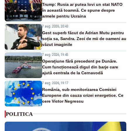
Trump: Rusia ar putea lovi un stat NATO
în această toamnă. Ce spune despre
armele pentru Ucraina
7 aug. 2026, 20:43
Gest superb făcut de Adrian Mutu pentru
soția sa, Sandra. Zeci de mii de oameni au
văzut imaginile
7 aug. 2026, 19:45
Operațiune fără precedent pe Dunăre.
Cum funcționează digul din barje care
ajută centrala de la Cernavodă
7 aug. 2026, 19:17
România, sub monitorizarea Comisiei
Europene din cauza crizei energetice. Ce
cere Victor Negrescu
POLITICA