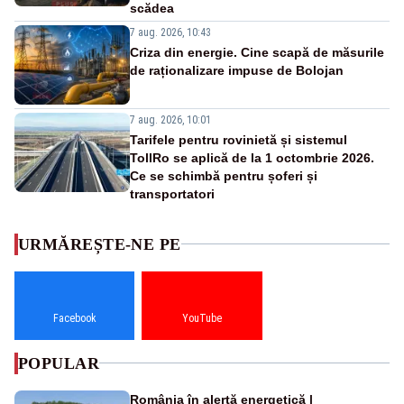
scădea
7 aug. 2026, 10:43
Criza din energie. Cine scapă de măsurile
de raționalizare impuse de Bolojan
7 aug. 2026, 10:01
Tarifele pentru rovinietă și sistemul
TollRo se aplică de la 1 octombrie 2026.
Ce se schimbă pentru șoferi și
transportatori
URMĂREȘTE-NE PE
Facebook
YouTube
POPULAR
România în alertă energetică |