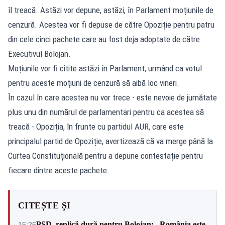
îl treacă. Astăzi vor depune, astăzi, în Parlament moțiunile de
cenzură. Acestea vor fi depuse de către Opoziție pentru patru
din cele cinci pachete care au fost deja adoptate de către
Executivul Bolojan.
Moțiunile vor fi citite astăzi în Parlament, urmând ca votul
pentru aceste moțiuni de cenzură să aibă loc vineri.
În cazul în care acestea nu vor trece - este nevoie de jumătate
plus unu din numărul de parlamentari pentru ca acestea să
treacă - Opoziția, în frunte cu partidul AUR, care este
principalul partid de Opoziție, avertizează că va merge până la
Curtea Constituțională pentru a depune contestație pentru
fiecare dintre aceste pachete.
CITEȘTE ȘI
PSD, replică dură pentru Bolojan: „România este
15:26