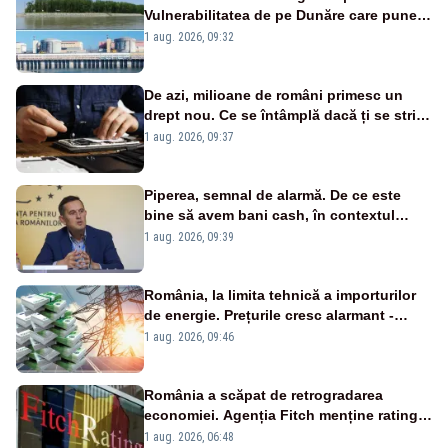
Vulnerabilitatea de pe Dunăre care pune
în pericol Centrala Cernavodă era
1 aug. 2026, 09:32
cunoscută de pe vremea lui Ceaușescu
De azi, milioane de români primesc un
drept nou. Ce se întâmplă dacă ți se strică
un produs
1 aug. 2026, 09:37
Piperea, semnal de alarmă. De ce este
bine să avem bani cash, în contextul
alertei energetice?
1 aug. 2026, 09:39
România, la limita tehnică a importurilor
de energie. Prețurile cresc alarmant -
Analiză Realitatea Plus
1 aug. 2026, 09:46
România a scăpat de retrogradarea
economiei. Agenția Fitch menține ratingul
„BBB-” cu perspectivă negativă
1 aug. 2026, 06:48