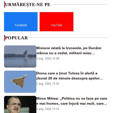
URMĂREȘTE-NE PE
Facebook
YouTube
POPULAR
Misiune ratată la Izvoarele, pe Dunăre:
stânca nu a cedat, militarii reiau
detonările luni – VIDEO
2 aug. 2026, 15:48
Drona care a ținut Tulcea în alertă a
zburat 20 de minute deasupra apelor
României. Au fost ridicate două F-16
2 aug. 2026, 19:28
Miron Mitrea: „Politica nu se face pe care
e mai frumos, care înjură mai mult, care
țipă mai tare, ci pe proiecte”
2 aug. 2026, 19:33