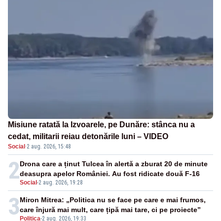
Misiune ratată la Izvoarele, pe Dunăre: stânca nu a
cedat, militarii reiau detonările luni – VIDEO
Social
·
2 aug. 2026, 15:48
2
Drona care a ținut Tulcea în alertă a zburat 20 de minute
deasupra apelor României. Au fost ridicate două F-16
Social
-
2 aug. 2026, 19:28
3
Miron Mitrea: „Politica nu se face pe care e mai frumos,
care înjură mai mult, care țipă mai tare, ci pe proiecte”
Politica
-
2 aug. 2026, 19:33