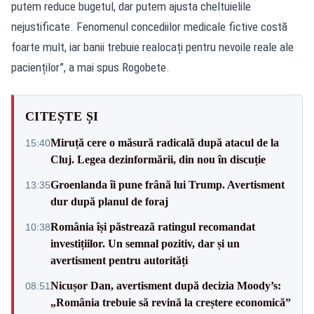
putem reduce bugetul, dar putem ajusta cheltuielile
nejustificate. Fenomenul concediilor medicale fictive costă
foarte mult, iar banii trebuie realocați pentru nevoile reale ale
pacienților”, a mai spus Rogobete.
CITEȘTE ȘI
Miruță cere o măsură radicală după atacul de la
15:40
Cluj. Legea dezinformării, din nou în discuție
Groenlanda îi pune frână lui Trump. Avertisment
13:35
dur după planul de foraj
România își păstrează ratingul recomandat
10:38
investițiilor. Un semnal pozitiv, dar și un
avertisment pentru autorități
Nicușor Dan, avertisment după decizia Moody’s:
08:51
„România trebuie să revină la creștere economică”