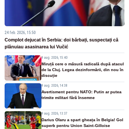
24 feb. 2026, 15:50
Complot dejucat în Serbia: doi bărbați, suspectați că
plănuiau asasinarea lui Vučić
9 aug. 2026, 15:40
Miruță cere o măsură radicală după atacul
de la Cluj. Legea dezinformării, din nou în
discuție
9 aug. 2026, 14:38
Avertisment pentru NATO: Putin ar putea
trimite militari fără însemne
9 aug. 2026, 13:37
Darius Olaru a spart gheața în Belgia! Gol
superb pentru Union Saint-Gilloise