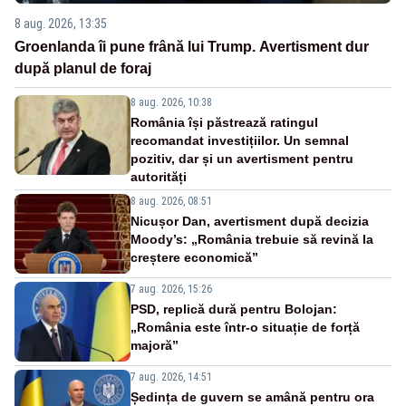
8 aug. 2026, 13:35
Groenlanda îi pune frână lui Trump. Avertisment dur
după planul de foraj
8 aug. 2026, 10:38
România își păstrează ratingul
recomandat investițiilor. Un semnal
pozitiv, dar și un avertisment pentru
autorități
8 aug. 2026, 08:51
Nicușor Dan, avertisment după decizia
Moody’s: „România trebuie să revină la
creștere economică”
7 aug. 2026, 15:26
PSD, replică dură pentru Bolojan:
„România este într-o situație de forță
majoră”
7 aug. 2026, 14:51
Ședința de guvern se amână pentru ora