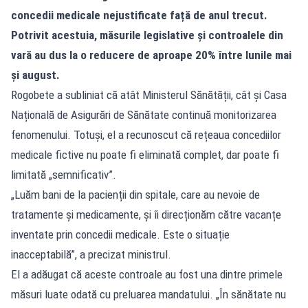
concedii medicale nejustificate față de anul trecut.
Potrivit acestuia, măsurile legislative și controalele din
vară au dus la o reducere de aproape 20% între lunile mai
și august.
Rogobete a subliniat că atât Ministerul Sănătății, cât și Casa
Națională de Asigurări de Sănătate continuă monitorizarea
fenomenului. Totuși, el a recunoscut că rețeaua concediilor
medicale fictive nu poate fi eliminată complet, dar poate fi
limitată „semnificativ”.
„Luăm bani de la pacienții din spitale, care au nevoie de
tratamente și medicamente, și îi direcționăm către vacanțe
inventate prin concedii medicale. Este o situație
inacceptabilă”, a precizat ministrul.
El a adăugat că aceste controale au fost una dintre primele
măsuri luate odată cu preluarea mandatului. „În sănătate nu