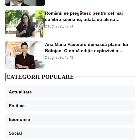
Românii se pregătesc pentru cel mai
sumbru scenariu, odată cu alerta
energetică
2 aug. 2026, 19:34
Ana Maria Păcuraru demască planul lui
Bolojan. O nouă ediție explozivă a
emisiunii „Miza Zilei” la Realitatea PLUS
2 aug. 2026, 15:42
CATEGORII POPULARE
Actualitate
Politica
Economie
Social