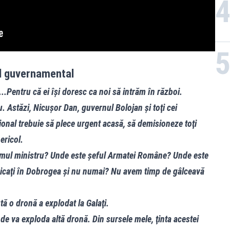
el guvernamental
.Pentru că ei îşi doresc ca noi să intrăm în război.
. Astăzi, Nicuşor Dan, guvernul Bolojan şi toţi cei
ional trebuie să plece urgent acasă, să demisioneze toţi
ericol.
rimul ministru? Unde este şeful Armatei Române? Unde este
nicaţi în Dobrogea şi nu numai? Nu avem timp de gâlceavă
ă o dronă a explodat la Galaţi.
de va exploda altă dronă. Din sursele mele, ţinta acestei