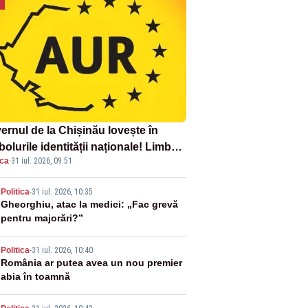
ernul de la Chișinău lovește în
olurile identității naționale! Limba
ica
·
31 iul. 2026, 09:51
ână nu se economisește! Limba
ână se sărbătorește!
2
Politica
-
31 iul. 2026, 10:35
Gheorghiu, atac la medici: „Fac grevă
pentru majorări?”
3
Politica
-
31 iul. 2026, 10:40
România ar putea avea un nou premier
abia în toamnă