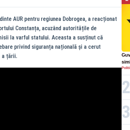
dinte AUR pentru regiunea Dobrogea, a reacționat
ortului Constanța, acuzând autoritățile de
sii la varful statului. Aceasta a susținut că
ebare privind siguranța națională și a cerut
a țării.
Guv
simb
Polit
rom
rom