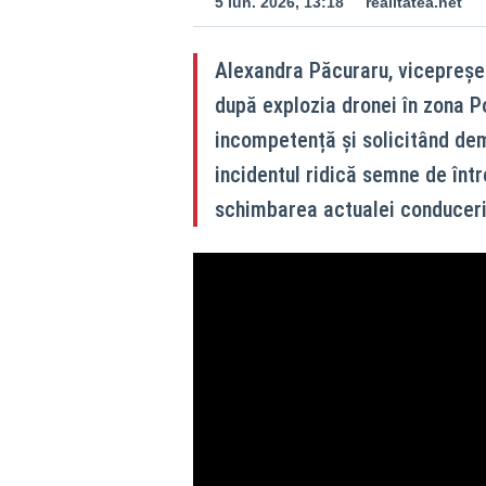
5 iun. 2026, 13:18
realitatea.net
Alexandra Păcuraru, vicepreșe
după explozia dronei în zona P
incompetență și solicitând demi
incidentul ridică semne de într
schimbarea actualei conduceri 