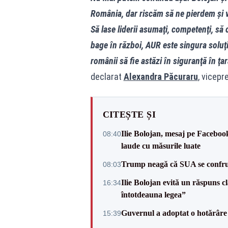
România, dar riscăm să ne pierdem şi v
Să lase liderii asumaţi, competenţi, să
bage în război, AUR este singura soluţ
românii să fie astăzi în siguranţă în ţa
declarat
Alexandra Păcuraru
, vicep
CITEȘTE ȘI
Ilie Bolojan, mesaj pe Facebook
08:40
laude cu măsurile luate
Trump neagă că SUA se confru
08:03
Ilie Bolojan evită un răspuns c
16:34
întotdeauna legea”
Guvernul a adoptat o hotărâre 
15:39