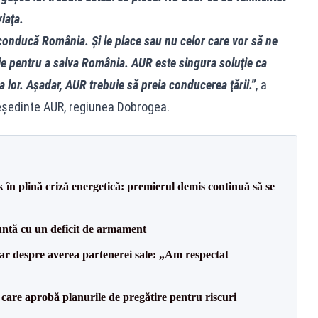
iaţa.
 conducă România. Şi le place sau nu celor care vor să ne
ie pentru a salva România. AUR este singura soluţie ca
ra lor. Aşadar, AUR trebuie să preia conducerea ţării.”
, a
reședinte AUR, regiunea Dobrogea.
 în plină criză energetică: premierul demis continuă să se
ntă cu un deficit de armament
lar despre averea partenerei sale: „Am respectat
care aprobă planurile de pregătire pentru riscuri