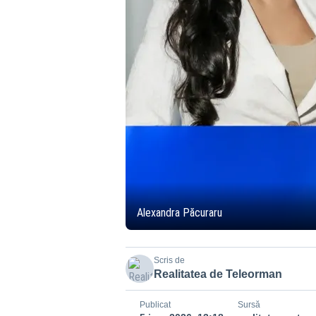
Alexandra Păcuraru
Scris de
Realitatea de Teleorman
Publicat
Sursă