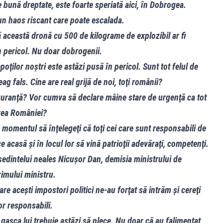
 bună dreptate, este foarte speriată aici, în Dobrogea.
un haos riscant care poate escalada.
ă această dronă cu 500 de kilograme de explozibil ar fi
n pericol. Nu doar dobrogenii.
epoţilor noştri este astăzi pusă în pericol. Sunt tot felul de
eag fals. Cine are real grijă de noi, toţi românii?
iguranţă? Vor cumva să declare mâine stare de urgenţă ca tot
rea României?
e momentul să înţelegeţi că toţi cei care sunt responsabili de
e acasă şi în locul lor să vină patrioţii adevăraţi, competenţi.
şedintelui neales Nicuşor Dan, demisia ministrului de
rimului ministru.
 care aceşti impostori politici ne-au forţat să intrăm şi cereţi
or responsabili.
gaşca lui trebuie astăzi să plece. Nu doar că au falimentat