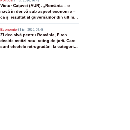
4
Politica
-
31 iul. 2026, 10:42
Victor Cațavei (AUR): „România – o
navă în derivă sub aspect economic –
ca și rezultat al guvernărilor din ultimii
36 de ani”
5
Economie
-
31 iul. 2026, 09:48
Zi decisivă pentru România, Fitch
decide astăzi noul rating de țară. Care
sunt efectele retrogradării la categoria
„junk”