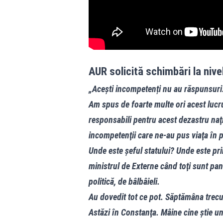
AUR solicită schimbări la niv
„Acești incompetenți nu au răspunsuri..
Am spus de foarte multe ori acest lucru
responsabili pentru acest dezastru naţ
incompetenţii care ne-au pus viaţa în p
Unde este şeful statului? Unde este p
ministrul de Externe când toţi sunt pa
politică, de bâlbâieli.
Au dovedit tot ce pot. Săptămâna trecut
Astăzi în Constanţa. Mâine cine ştie un