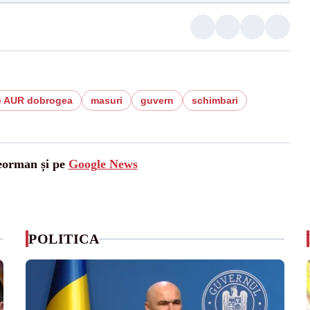
e AUR dobrogea
masuri
guvern
schimbari
leorman și pe
Google News
POLITICA