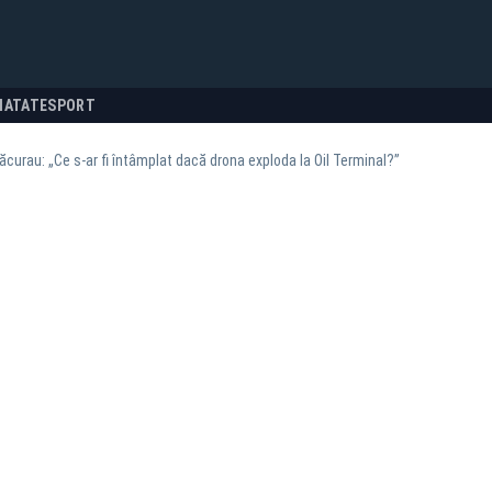
NATATE
SPORT
curau: „Ce s-ar fi întâmplat dacă drona exploda la Oil Terminal?”