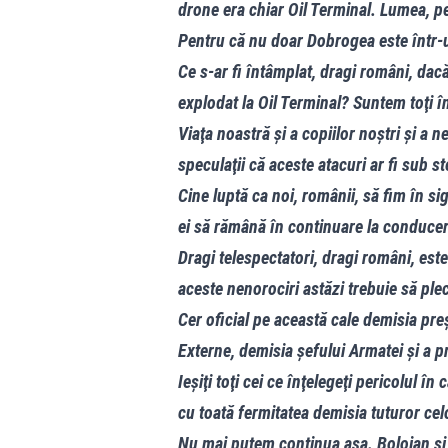
drone era chiar Oil Terminal. Lumea, pe
Pentru că nu doar Dobrogea este într-
Ce s-ar fi întâmplat, dragi români, dac
explodat la Oil Terminal? Suntem toţi î
Viaţa noastră şi a copiilor noştri şi a n
speculaţii că aceste atacuri ar fi sub st
Cine luptă ca noi, românii, să fim în s
ei să rămână în continuare la conduce
Dragi telespectatori, dragi români, est
aceste nenorociri astăzi trebuie să plec
Cer oficial pe această cale demisia pre
Externe, demisia şefului Armatei şi a p
Ieşiţi toţi cei ce înţelegeţi pericolul în
cu toată fermitatea demisia tuturor cel
Nu mai putem continua aşa. Bolojan şi 