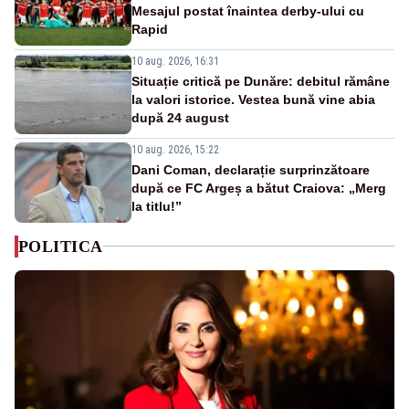
Mesajul postat înaintea derby-ului cu
Rapid
10 aug. 2026, 16:31
Situație critică pe Dunăre: debitul rămâne
la valori istorice. Vestea bună vine abia
după 24 august
10 aug. 2026, 15:22
Dani Coman, declarație surprinzătoare
după ce FC Argeș a bătut Craiova: „Merg
la titlu!”
POLITICA