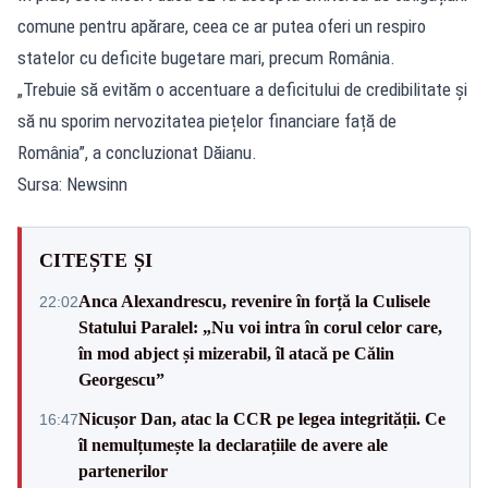
comune pentru apărare, ceea ce ar putea oferi un respiro
statelor cu deficite bugetare mari, precum România.
„Trebuie să evităm o accentuare a deficitului de credibilitate și
să nu sporim nervozitatea piețelor financiare față de
România”, a concluzionat Dăianu.
Sursa: Newsinn
CITEȘTE ȘI
Anca Alexandrescu, revenire în forță la Culisele
22:02
Statului Paralel: „Nu voi intra în corul celor care,
în mod abject și mizerabil, îl atacă pe Călin
Georgescu”
Nicușor Dan, atac la CCR pe legea integrității. Ce
16:47
îl nemulțumește la declarațiile de avere ale
partenerilor