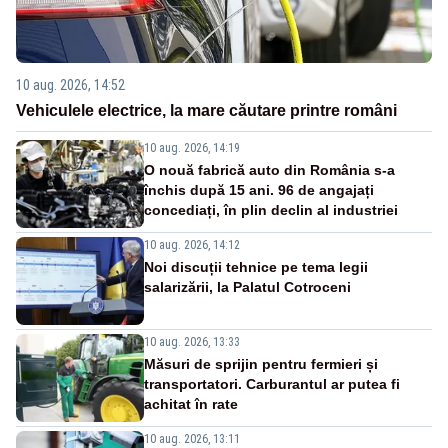
10 aug. 2026, 14:52
Vehiculele electrice, la mare căutare printre români
10 aug. 2026, 14:19
O nouă fabrică auto din România s-a
închis după 15 ani. 96 de angajați
concediați, în plin declin al industriei
10 aug. 2026, 14:12
Noi discuții tehnice pe tema legii
salarizării, la Palatul Cotroceni
10 aug. 2026, 13:33
Măsuri de sprijin pentru fermieri și
transportatori. Carburantul ar putea fi
achitat în rate
10 aug. 2026, 13:11