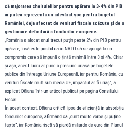
că majorarea cheltuielilor pentru apărare la 3-4% din PIB
ar putea reprezenta un adevărat șoc pentru bugetul
României, deja afectat de venituri fiscale scăzute și de o
gestionare deficitară a fondurilor europene.
„România a alocat anul trecut puțin peste 2% din PIB pentru
apărare, însă este posibil ca în NATO să se ajungă la un
compromis care să impună o țintă minimă între 3 și 4%. Chiar
și așa, acest lucru ar pune o presiune uriașă pe bugetele
publice din întreaga Uniune Europeană, iar pentru România, cu
venituri fiscale mult sub media UE, impactul ar fi uriaș”, a
explicat Dăianu într-un articol publicat pe pagina Consiliului
Fiscal.
În acest context, Dăianu critică lipsa de eficiență în absorbția
fondurilor europene, afirmând că „sunt multe vorbe și puține
fapte”, iar România riscă să piardă miliarde de euro din Planul