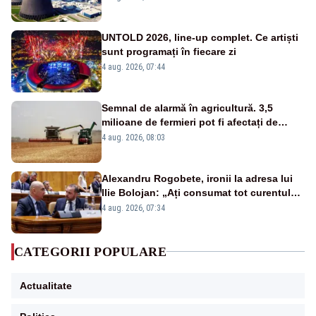
UNTOLD 2026, line-up complet. Ce artiști
sunt programați în fiecare zi
4 aug. 2026, 07:44
Semnal de alarmă în agricultură. 3,5
milioane de fermieri pot fi afectați de
strategia pentru conservarea
4 aug. 2026, 08:03
biodiversității
Alexandru Rogobete, ironii la adresa lui
Ilie Bolojan: „Ați consumat tot curentul
urmărind șobolani imaginari”
4 aug. 2026, 07:34
CATEGORII POPULARE
Actualitate