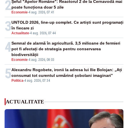
2
Șeful "Apelor Române": Reactorul 2 de la Cernavodă mai
poate funcționa doar 5 zile
Economie
-
4 aug. 2026, 07:41
3
UNTOLD 2026, line-up complet. Ce artiști sunt programați
în fiecare zi
Actualitate
-
4 aug. 2026, 07:44
4
Semnal de alarmă în agricultură. 3,5 milioane de fermieri
pot fi afectați de strategia pentru conservarea
biodiversității
Economie
-
4 aug. 2026, 08:03
5
Alexandru Rogobete, ironii la adresa lui Ilie Bolojan: „Ați
consumat tot curentul urmărind șobolani imaginari”
Politica
-
4 aug. 2026, 07:34
ACTUALITATE