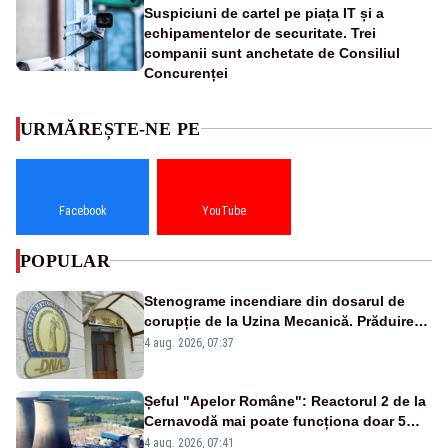
Suspiciuni de cartel pe piața IT și a
echipamentelor de securitate. Trei
companii sunt anchetate de Consiliul
Concurenței
URMĂREȘTE-NE PE
Facebook
YouTube
POPULAR
Stenograme incendiare din dosarul de
corupție de la Uzina Mecanică. Prăduirea
banilor din programul SAFE, interceptată
4 aug. 2026, 07:37
de DNA
Șeful "Apelor Române": Reactorul 2 de la
Cernavodă mai poate funcționa doar 5
zile
4 aug. 2026, 07:41