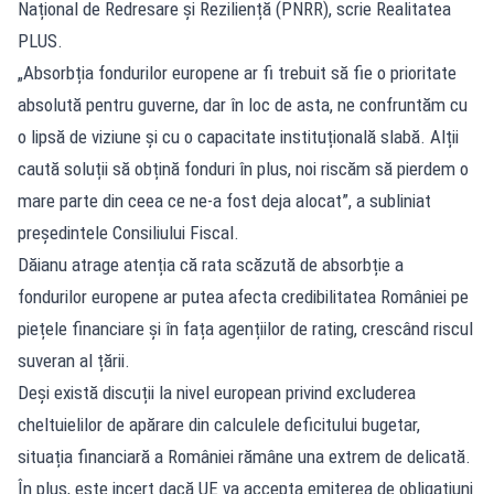
Național de Redresare și Reziliență (PNRR), scrie Realitatea
PLUS.
„Absorbția fondurilor europene ar fi trebuit să fie o prioritate
absolută pentru guverne, dar în loc de asta, ne confruntăm cu
o lipsă de viziune și cu o capacitate instituțională slabă. Alții
caută soluții să obțină fonduri în plus, noi riscăm să pierdem o
mare parte din ceea ce ne-a fost deja alocat”, a subliniat
președintele Consiliului Fiscal.
Dăianu atrage atenția că rata scăzută de absorbție a
fondurilor europene ar putea afecta credibilitatea României pe
piețele financiare și în fața agențiilor de rating, crescând riscul
suveran al țării.
Deși există discuții la nivel european privind excluderea
cheltuielilor de apărare din calculele deficitului bugetar,
situația financiară a României rămâne una extrem de delicată.
În plus, este incert dacă UE va accepta emiterea de obligațiuni