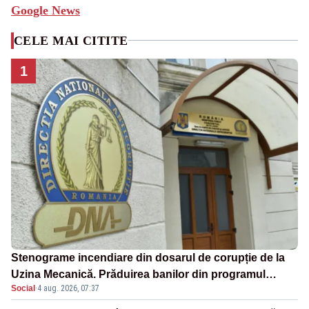
Google News
CELE MAI CITITE
1
Stenograme incendiare din dosarul de corupție de la
Uzina Mecanică. Prăduirea banilor din programul
Social
·
4 aug. 2026, 07:37
SAFE, interceptată de DNA